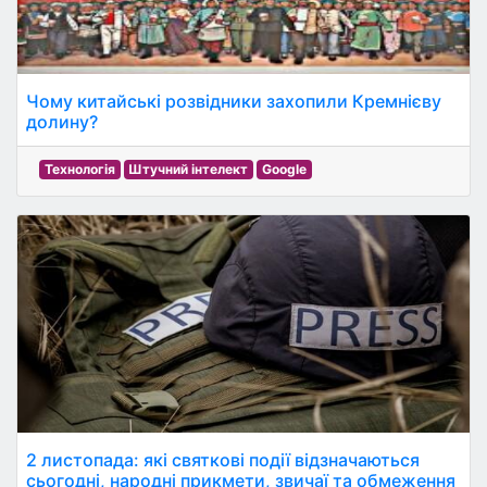
Чому китайські розвідники захопили Кремнієву
долину?
Технологія
Штучний інтелект
Google
2 листопада: які святкові події відзначаються
сьогодні, народні прикмети, звичаї та обмеження