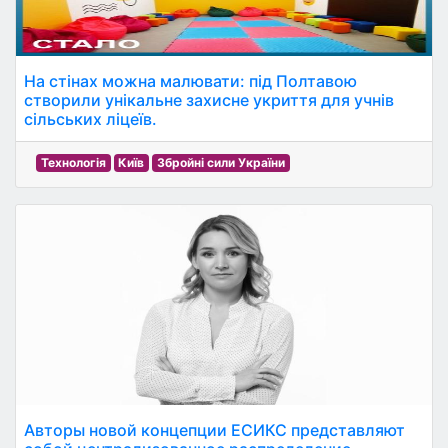
На стінах можна малювати: під Полтавою
створили унікальне захисне укриття для учнів
сільських ліцеїв.
Технологія
Київ
Збройні сили України
Авторы новой концепции ЕСИКС представляют