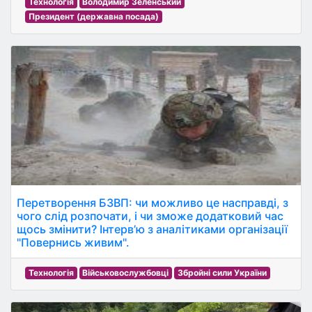
Технологія
Володимир Зеленський
Президент (державна посада)
Перетворення БЗВП: чи можливо це насправді, з
чого слід розпочати, і чи зможе додатковий час
щось змінити? Інтерв’ю з аналітиками організації
"Повернись живим".
Технологія
Військовослужбовці
Збройні сили України