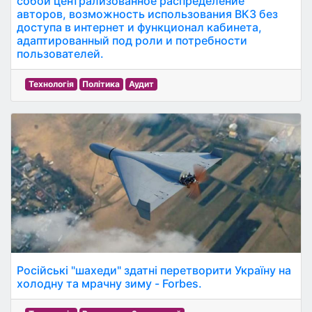
собой централизованное распределение
авторов, возможность использования ВКЗ без
доступа в интернет и функционал кабинета,
адаптированный под роли и потребности
пользователей.
Технологія
Політика
Аудит
Російські "шахеди" здатні перетворити Україну на
холодну та мрачну зиму - Forbes.