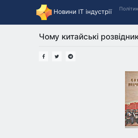
Політи
Новини IT індустрії
Чому китайські розвідни