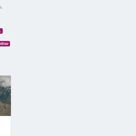
,
.
itter