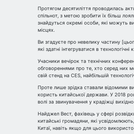
Протягом десятиліття проводилась акт
спільнот, з метою зробити їх більш лоя
знайдуться окремі особи, які можуть ви
місцях.
Ви згадуєте про невелику частину [цьог
які здатні інтегруватися в технологічні к
Учасники вечірок та технічних конфере
обговореннями про те, хто серед них 
свій стенд на CES, найбільшій технологіч
Проте лише зрідка ставали відомими ви
користь китайської держави. У 2018 ро
волі за звинувачення у крадіжці вихідн
Найджел Вест, фахівець у сфері розвідк
китайські громадяни, які усвідомлюють
Китаї, навіть якщо для цього використо