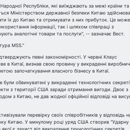
Народної Республіки, які виїжджають за межі країни та
ться Міністерством державної безпеки Китаю здійснюв
ати їх до Китаю та отримувати з них прибуток. Це може
користання інформації, так і шляхом співпраці з
ють аналогічні товари та послуги", -- зазначає Вест.
тура MSS."
ідтверджують певні закономірності. У червні Клаус
ве в Китаї, визнав свою провину у викраденні виробни
метою започаткування власного бізнесу в Китаї.
e були обвинуватені у викраденні технологічних секреті
текти з території США заради отримання вигоди. Двоє з
одом з Китаю, не дав жодної офіційної відповіді на вису
тивізували перевірку своїх співробітників у відповідь на
оку Китаю. У минулому році уряд США створив "Ударну
 якої є захист від викрадення технологічних секретів.