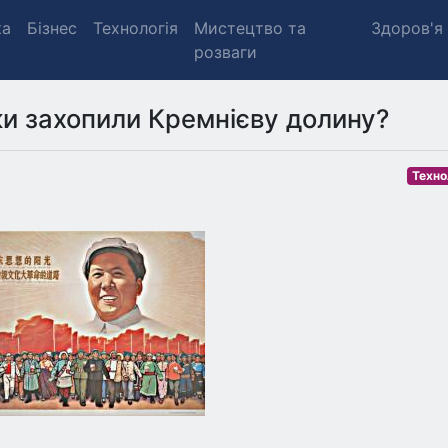
ка
Бізнес
Технологія
Мистецтво та
Здоров'я
розваги
ки захопили Кремнієву долину?
Техно