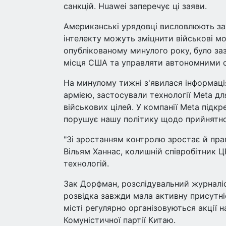
санкцій. Huawei заперечує ці заяви.
Американські урядовці висловлюють зан
інтелекту можуть зміцнити військові мо
опублікованому минулого року, було за
місця США та управляти автономними 
На минулому тижні з'явилася інформаці
армією, застосували технології Meta дл
військових цілей. У компанії Meta під
порушує нашу політику щодо прийнятно
"Зі зростанням контролю зростає й праг
Вільям Ханнас, колишній співробітник Ц
технологій.
Зак Дорфман, розслідувальний журналіс
розвідка завжди мала активну присутніс
місті регулярно організовуються акції 
Комуністичної партії Китаю.