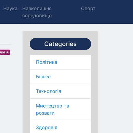
Наука
Навколишнє
Спорт
середовище
Categories
логія
Політика
Бізнес
Технологія
Мистецтво та
розваги
Здоров'я