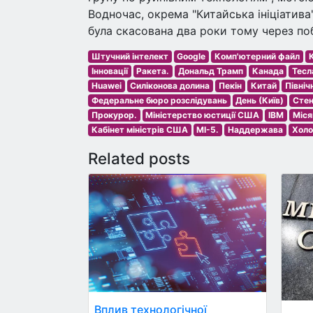
Водночас, окрема "Китайська ініціатива
була скасована два роки тому через п
Штучний інтелект
Google
Комп'ютерний файл
К
Інновації
Ракета.
Дональд Трамп
Канада
Тесла
Huawei
Силіконова долина
Пекін
Китай
Північ
Федеральне бюро розслідувань
День (Київ)
Стен
Прокурор.
Міністерство юстиції США
IBM
Міся
Кабінет міністрів США
МІ-5.
Наддержава
Холо
Related posts
Вплив технологічної