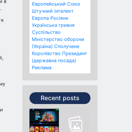
и в
Європейський Союз
.
Штучний інтелект
Європа
Росіяни
тя
Українська гривня
Суспільство
Міністерство оборони
(Україна)
Сполучене
Королівство
Президент
й,
(державна посада)
Реклама
ому
Recent posts
ги
о