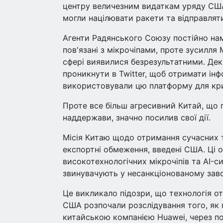
центру величезним видаткам уряду США 
могли націлювати ракети та відправлят
Агенти Радянського Союзу постійно нам
пов'язані з мікрочіпами, проте зусилл
сфері виявилися безрезультатними. Дек
проникнути в Twitter, щоб отримати інф
використовували цю платформу для кри
Проте все більш агресивний Китай, що п
наддержави, значно посилив свої дії.
Місія Китаю щодо отримання сучасних т
експортні обмеження, введені США. Ці 
високотехнологічних мікрочіпів та AI-с
звинувачують у несанкціонованому завол
Це викликало підозри, що технологія 
США розпочали розслідування того, як 
китайською компанією Huawei, через п