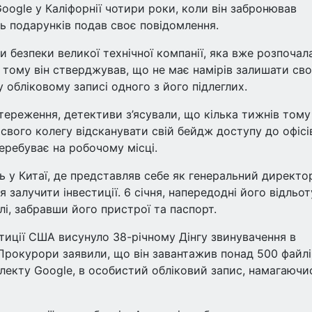
oogle у Каліфорнії чотири роки, коли він забронював
нь подарунків подав своє повідомлення.
и безпеки великої технічної компанії, яка вже розпочал
в тому він стверджував, що не має намірів залишати св
 обліковому записі одного з його підлеглих.
стереження, детективи з’ясували, що кілька тижнів тому
свого колегу відсканувати свій бейдж доступу до офісі
еребуває на робочому місці.
ь у Китаї, де представляв себе як генеральний директо
 залучити інвестиції. 6 січня, напередодні його відльот
і, забравши його пристрої та паспорт.
тиції США висунуло 38-річному Дінгу звинувачення в
 Прокурори заявили, що він завантажив понад 500 файлі
електу Google, в особистий обліковий запис, намагаючи