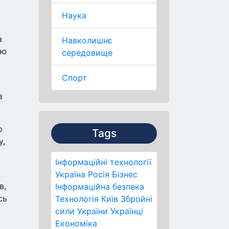
Наука
а
Навколишнє
ою
середовище
Спорт
в
р
Tags
у,
Інформаційні технології
Україна
Росія
Бізнес
в,
Інформаційна безпека
сь
Технологія
Київ
Збройні
сили України
Українці
Економіка