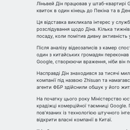
Ліньвей Дін працював у штаб-квартирі G
квиток в один кінець до Пекіна та в Де
Ця відставка викликала інтерес у служб
розслідування щодо Діна. Кілька тижні
посаду, коли помітив дивну активність у
Після аналізу відеозаписів з камер спо
один з китайських громадян переконав 
Google, створюючи враження, ніби він п
Насправді Дін знаходився за тисячі мил
компанії під назвою Zhisuan та намагався
агенти ФБР здійснили обшук у його житл
На початку цього року Міністерство юс
крадіжці комерційної таємниці Google.
пов'язаних із технологією штучного інт
відкрити власні компанії в Китаї.