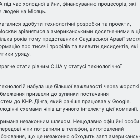
під час холодної війни, фінансуванню процесорів, які
и людей на Місяць.
агалися здобути технологічні розробки та проекти,
я Москви зрівнятися з американськими досягненнями в ц
ілька років тому представники Саудівської Аравії змог
ормацію про тисячі профілів та виявити дисидентів, які
тики уряду.
рагне стати рівним США у статусі технологічної
ехнологій набула ще більшої важливості через жорсткі
обмеження призвели до зупинки постачання
истем до КНР. Дінга, який раніше працював у Google,
одінні схемами чіпів штучного інтелекту цієї компанії.
отримана незаконним шляхом. Нещодавно офіційні особи
передові чіпи потрапили в телефон, виготовлений
обоювання, що це незаконно обходить залп американсь