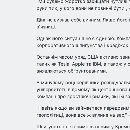
"Ми будемо жорстко захищати чутливі т
руки тих, у кого вони не повинні бути"
Дінг не визнав себе винним. Якщо його
в'язниці.
Однак його ситуація не є єдиною. Компа
корпоративного шпигунства і крадіжок
Останнім часом уряд США активно звину
таких як Tesla, Apple та IBM, а також у 
виявляються обґрунтованими.
У минулому році керівники розвідуваль
університеті, відомому як центр інновац
компанії про зростаючі ризики, які їм 
"Навіть якщо ви займаєтеся передовими
геополітиці, вона все ж вплине на вас,"
Шпигунство не є чимось новим у Кремніє