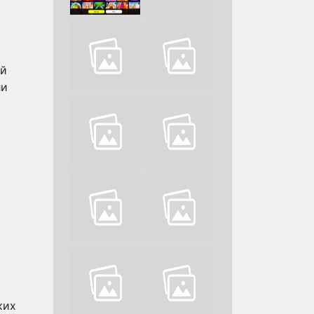
ій
ли
ких