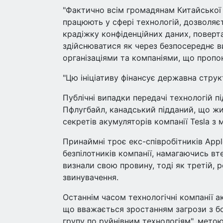
"Фактично всім громадянам Китайської 
працюють у сфері технологій, дозволяє
крадіжку конфіденційних даних, поверт
здійснюватися як через безпосереднє ви
організаціями та компаніями, що пропону
"Цю ініціативу фінансує державна струк
Публічні випадки передачі технологій п
Пфлугбайл, канадський підданий, що жи
секретів акумуляторів компанії Tesla з 
Принаймні троє екс-співробітників Appl
безпілотників компанії, намагаючись в
визнали свою провину, тоді як третій, р
звинувачення.
Останнім часом технологічні компанії ак
що вважається зростанням загрози з б
групу по руйнівним технологіям", метою