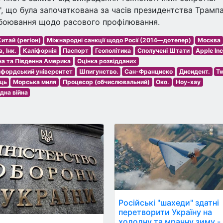
", що була започаткована за часів президентства Трампа
обоювання щодо расового профілювання.
итай (регіон)
Міжнародні санкції щодо Росії (2014—дотепер)
Москва
, Інк.
Каліфорнія
Паспорт
Геополітика
Сполучені Штати
Apple Inc
на та Південна Америка
Оцінка розвідданих
фордський університет
Шпигунство.
Сан-Франциско
Дисидент.
Tw
ць
Морська миля
Процесор (обчислювальний)
Око.
Ноу-хау
дна війна
Російські "шахеди" здатні
перетворити Україну на
холодну та мрачну зиму -