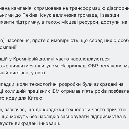
ивна кампанія, спрямована на трансформацію діаспорн
льними до Пекіна. Існує величезна громада, і завжди
явити підтримку, а також місцеві ресурси, доступні на
о] населення, проте є ймовірність, що серед них є особ
омпанії.
нцій у Кремнієвій долині часто насолоджуються
може виявитися шпигуном. Наприклад, ФБР регулярно м
ній виставці у світі.
падки, коли технологічні розробки були викрадені на
ці колишній працівник IBM отримав п'ять років позбавл
ого коду для Китаю.
и, зазначає, що до крадіжки технологій часто причетні
, що можуть без наслідків засновувати підприємства в
вують викрадені інновації.