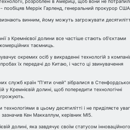
ехнології, розроблені в Америці, щоб вони не потрапил
, -- пообіцяв Меррік Гарленд, генеральний прокурор США
 визнають винним, йому можуть загрожувати десятиліт
нії з Кремнієвої долини все частіше стають об'єктами
 комерційних таємниць.
вачує окремих осіб у викраденні технологій з компані
спробах їх передачі до Китаю, і часто ці звинувачення
них служб країн "П'яти очей" зібралися в Стенфордськ
ій у Кремнієвій долині, щоб попередити технологічні
загрожують.
 технологіями в цьому десятилітті і не приділяєте ува
 - зазначив Кен Маккаллум, керівник MI5.
вій долині, яка завдячує своїм статусом інноваційног