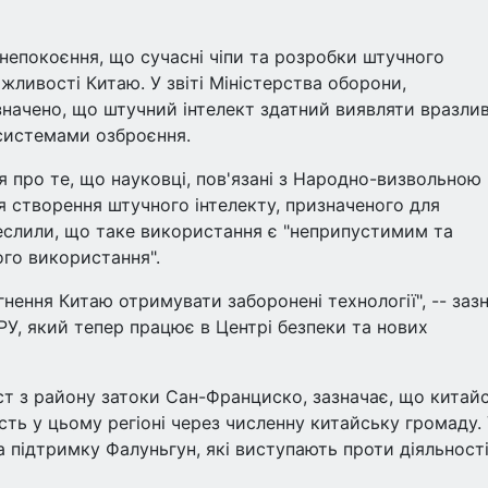
епокоєння, що сучасні чіпи та розробки штучного
жливості Китаю. У звіті Міністерства оборони,
значено, що штучний інтелект здатний виявляти вразлив
системами озброєння.
я про те, що науковці, пов'язані з Народно-визвольною
я створення штучного інтелекту, призначеного для
креслили, що таке використання є "неприпустимим та
го використання".
нення Китаю отримувати заборонені технології", -- заз
РУ, який тепер працює в Центрі безпеки та нових
т з району затоки Сан-Франциско, зазначає, що китай
ть у цьому регіоні через численну китайську громаду.
на підтримку Фалуньгун, які виступають проти діяльност