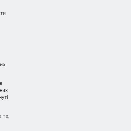
ати
чих
в
 них
нуті
 те,