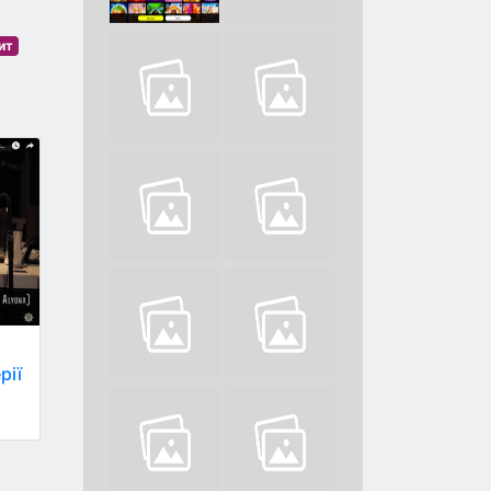
ит
рії