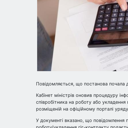
Повідомляється, що постанова почала д
Кабінет міністрів оновив процедуру і
співробітника на роботу або укладення г
розміщеній на офіційному порталі уряду
У документі вказано, що повідомлення 
роботу/укладення гіг-контракту подає