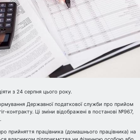
іяти з 24 серпня цього року.
нформування Державної податкової служби про прийом
іг-контракту. Ці зміни відображені в постанові №967,
.
про прийняття працівника (домашнього працівника) на
ться власником підприємства чи фізичною особою або