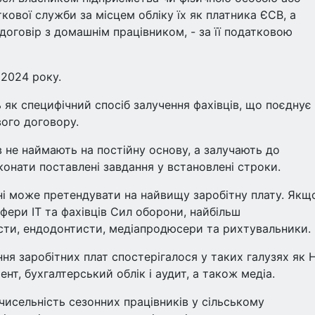
кової служби за місцем обліку їх як платника ЄСВ, а
договір з домашнім працівником, - за її податковою
 2024 року.
 як специфічний спосіб залучення фахівців, що поєднує
ого договору.
в не наймають на постійну основу, а залучають до
конати поставлені завдання у встановлені строки.
їні може претендувати на найвищу заробітну плату. Якщ
сфери ІТ та фахівців Сил оборони, найбільш
ти, ендодонтисти, медіапродюсери та рихтувальники.
я заробітних плат спостерігалося у таких галузях як H
нт, бухгалтерський облік і аудит, а також медіа.
 чисельність сезонних працівників у сільському