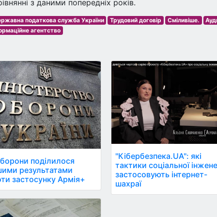
івнянні з даними попередніх років.
ржавна податкова служба України
Трудовий договір
Сміливіше.
Ауд
ормаційне агентство
"Кібербезпека.UA": які
борони поділилося
тактики соціальної інжене
шими результатами
застосовують інтернет-
ти застосунку Армія+
шахраї