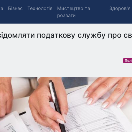
ка
Бізнес
Технологія
Мистецтво та
Здоров'я
розваги
відомляти податкову службу про св
Пол