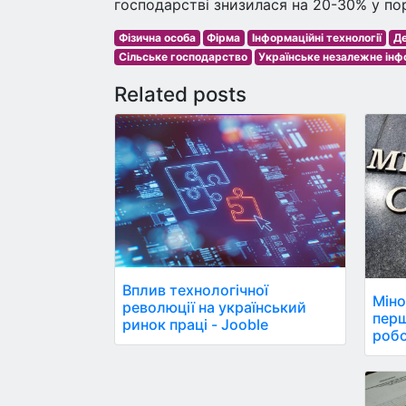
господарстві знизилася на 20-30% у пор
Фізична особа
Фірма
Інформаційні технології
Де
Сільське господарство
Українське незалежне інф
Related posts
Вплив технологічної
Міно
революції на український
пер
ринок праці - Jooble
робо