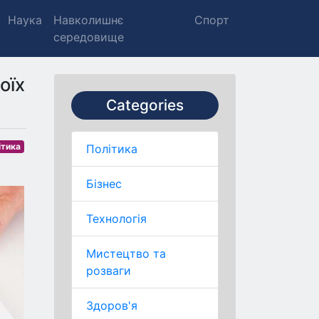
Наука
Навколишнє
Спорт
середовище
оїх
Categories
ітика
Політика
Бізнес
Технологія
Мистецтво та
розваги
Здоров'я