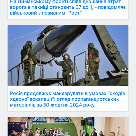
На Лиманському фронті співвідношення втрат
ворога в техніці становить 37 до 1, - повідомляє
військовий з позивним "Рост".
Росія продовжує маневрувати в умовах "сходів
ядерної ескалації": огляд пропагандистських
матеріалів за 30 жовтня 2024 року.