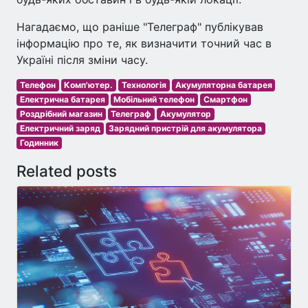
Нагадаємо, що раніше "Телеграф" публікував
інформацію про те, як визначити точний час в
Україні після зміни часу.
Телефон
Комп'ютер.
Технологія
Акумуляторна батарея
Електрична батарея
Мобільний телефон
Смартфон
Роздрібний магазин
Телеграф
Акумулятор
Електричний заряд
Зарядний пристрій для акумулятора
Годинник
Related posts