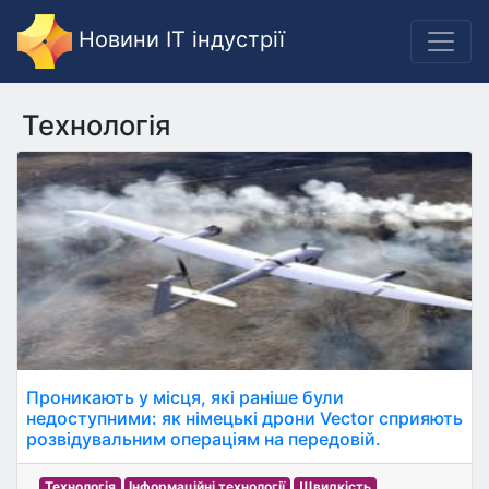
Новини IT індустрії
Технологія
Проникають у місця, які раніше були
недоступними: як німецькі дрони Vector сприяють
розвідувальним операціям на передовій.
Технологія
Інформаційні технології
Швидкість