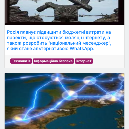
Росія планує підвищити бюджетні витрати на
проекти, що стосуються ізоляції інтернету, а
також розробить "національний месенджер",
який стане альтернативою WhatsApp.
Технологія
Інформаційна безпека
Інтернет