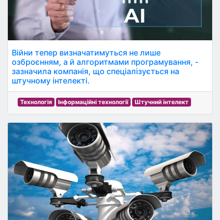
Війни тепер визначатимуться не лише
озброєнням, а й алгоритмами програмування, -
зазначила компанія, що спеціалізується на
штучному інтелекті.
Технологія
Інформаційні технології
Штучний інтелект