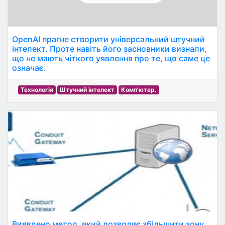
OpenAI прагне створити універсальний штучний
інтелект. Проте навіть його засновники визнали,
що не мають чіткого уявлення про те, що саме це
означає.
Технологія
Штучний інтелект
Комп'ютер.
Виявлено метод, який дозволяє збільшити зону