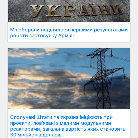
Міноборони поділилося першими результатами
роботи застосунку Армія+
Сполучені Штати та Україна ініціюють три
проєкти, пов'язані з малими модульними
реакторами, загальна вартість яких становить
30 мільйонів доларів.