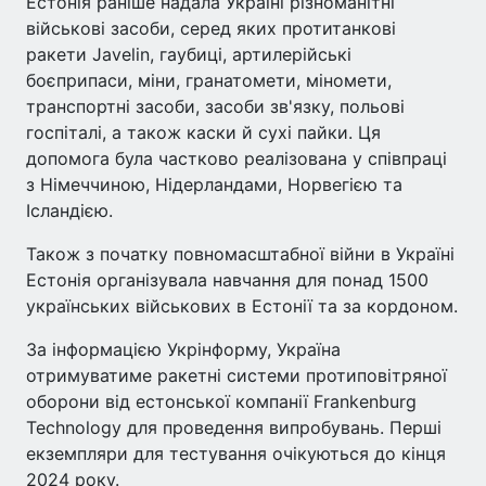
Естонія раніше надала Україні різноманітні
військові засоби, серед яких протитанкові
ракети Javelin, гаубиці, артилерійські
боєприпаси, міни, гранатомети, міномети,
транспортні засоби, засоби зв'язку, польові
госпіталі, а також каски й сухі пайки. Ця
допомога була частково реалізована у співпраці
з Німеччиною, Нідерландами, Норвегією та
Ісландією.
Також з початку повномасштабної війни в Україні
Естонія організувала навчання для понад 1500
українських військових в Естонії та за кордоном.
За інформацією Укрінформу, Україна
отримуватиме ракетні системи протиповітряної
оборони від естонської компанії Frankenburg
Technology для проведення випробувань. Перші
екземпляри для тестування очікуються до кінця
2024 року.