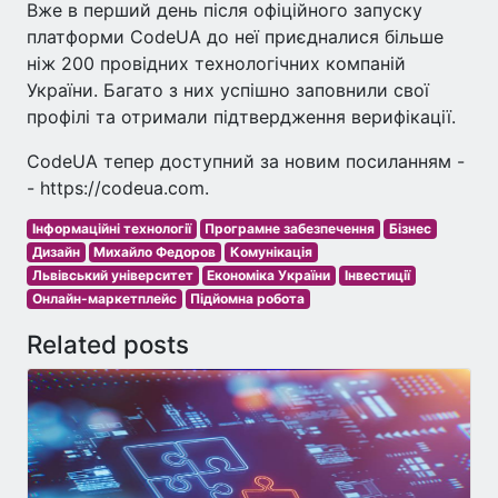
Вже в перший день після офіційного запуску
платформи CodeUA до неї приєдналися більше
ніж 200 провідних технологічних компаній
України. Багато з них успішно заповнили свої
профілі та отримали підтвердження верифікації.
CodeUA тепер доступний за новим посиланням -
- https://codeua.com.
Інформаційні технології
Програмне забезпечення
Бізнес
Дизайн
Михайло Федоров
Комунікація
Львівський університет
Економіка України
Інвестиції
Онлайн-маркетплейс
Підйомна робота
Related posts