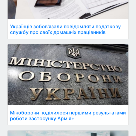
Українців зобов'язали повідомляти податкову
службу про своїх домашніх працівників
Міноборони поділилося першими результатами
роботи застосунку Армія+