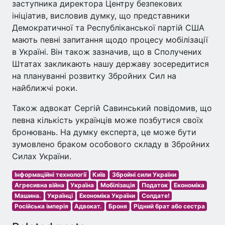
заступника директора Центру безпекових
ініціатив, висловив думку, що представники
Демократичної та Республіканської партій США
мають певні запитання щодо процесу мобілізації
в Україні. Він також зазначив, що в Сполучених
Штатах закликають нашу державу зосередитися
на плануванні розвитку Збройних Сил на
найближчі роки.
Також адвокат Сергій Савинський повідомив, що
певна кількість українців може позбутися своїх
бронювань. На думку експерта, це може бути
зумовлено браком особового складу в Збройних
Силах України.
Інформаційні технології
Київ
Збройні сили України
Агресивна війна
Україна
Мобілізація
Податок
Економіка
Машина.
Українці
Економіка України
Солдате!
Російська імперія
Адвокат.
Броня
Рідний брат або сестра