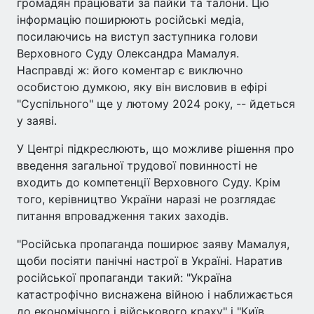
громадян працювати за пайки та талони. Цю
інформацію поширюють російські медіа,
посилаючись на виступ заступника голови
Верховного Суду Олександра Мамалуя.
Насправді ж: його коментар є виключно
особистою думкою, яку він висловив в ефірі
"Суспільного" ще у лютому 2024 року, -- йдеться
у заяві.
У Центрі підкреслюють, що можливе рішення про
введення загальної трудової повинності не
входить до компетенції Верховного Суду. Крім
того, керівництво України наразі не розглядає
питання впровадження таких заходів.
"Російська пропаганда поширює заяву Мамалуя,
щоби посіяти панічні настрої в Україні. Наратив
російської пропаганди такий: "Україна
катастрофічно виснажена війною і наближається
до економічного і військового краху" і "Київ