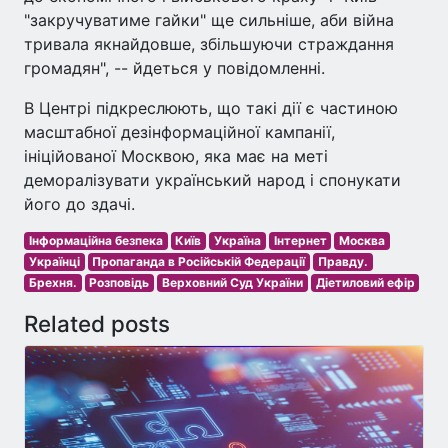
"закручуватиме гайки" ще сильніше, аби війна
тривала якнайдовше, збільшуючи страждання
громадян", -- йдеться у повідомленні.
В Центрі підкреслюють, що такі дії є частиною
масштабної дезінформаційної кампанії,
ініційованої Москвою, яка має на меті
деморалізувати український народ і спонукати
його до здачі.
Інформаційна безпека
Київ
Україна
Інтернет
Москва
Українці
Пропаганда в Російській Федерації
Правду.
Брехня.
Розповідь
Верховний Суд України
Діетиловий ефір
Related posts