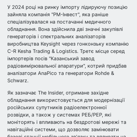
У 2024 році на ринку імпорту лідируючу позицію
зайняла компанія "РМ-Інвест", яка раніше
спеціалізувалася на постачанні медичного
обладнання. Вона здійснила дві значні закупівлі
генераторів і спектральних аналізаторів
виробництва Keysight через гонконзьку компанію
C-R Kesha Trading & Logistics. Третє місце серед
імпортерів посів "Казанський завод
радіовимірювальної апаратури", котрий придбав
аналізатори AnaPico та генератори Rohde &
Schwarz.
Як зазначає The Insider, отримане західне
обладнання використовується для модернізації
російських супутників радіоелектронної
розвідки, а також у системах РЕБ/РЕР, які
моніторять і впливають на бездротові мережі та
навігаційні системи, що дозволяє замінювати
базові станції мобільного зв'язку та впливати на