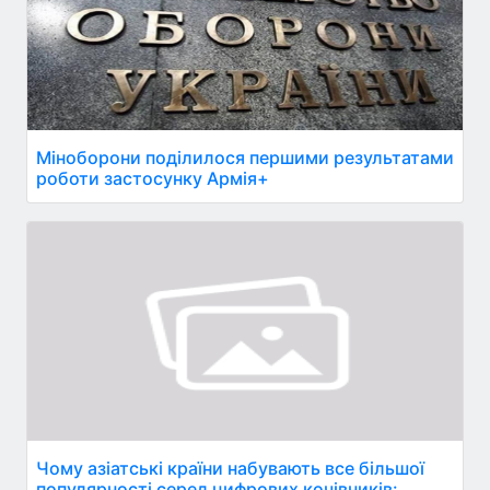
Міноборони поділилося першими результатами
роботи застосунку Армія+
Чому азіатські країни набувають все більшої
популярності серед цифрових кочівників: