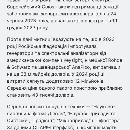
Європейський Союз також підтримав ці санкції,
заборонивши експорт сигналогенераторів з 24
червня 2023 року, а аналізаторів спектра – з 19
грудня 2023 року.
Проте дані митниці вказують на те, що в 2023
році Російська Федерація імпортувала
генератори та спектральні аналізатори від
американської компанії Keysight, німецької Rohde
& Schwarz та швейцарської AnaPico, витративши
на це 38 мільйонів доларів. У 2024 році ці
витрати сягнуть додаткових 12 мільйонів.
Середня ціна одного такого пристрою приблизно
становить 43 тисячі доларів.
Серед основних покупців техніки -- "Науково-
виробнича фірма Діполь", "Наукові Прилади та
Системи", "Градієнт", "Мікроприлад" і "Інфостера".
За даними СПАРК-Інтерфакс, ці компанії мають