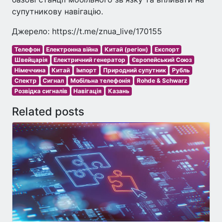
супутникову навігацію.
Джерело: https://t.me/znua_live/170155
Телефон
Електронна війна
Китай (регіон)
Експорт
Швейцарія
Електричний генератор
Європейський Союз
Німеччина
Китай
Імпорт
Природний супутник
Рубль
Спектр
Сигнал
Мобільна телефонія
Rohde & Schwarz
Розвідка сигналів
Навігація
Казань
Related posts