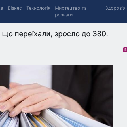
ка
Бізнес
Технологія
Мистецтво та
Здоров'я
розваги
, що переїхали, зросло до 380.
Б