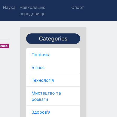
Наука
Навколишнє
Спорт
середовище
Categories
ізнес
Політика
Бізнес
Технологія
Мистецтво та
розваги
Здоров'я