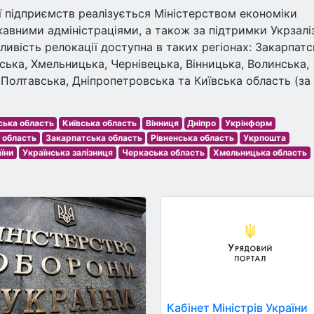
ї підприємств реалізується Міністерством економіки
жавними адміністраціями, а також за підтримки Укрзалі
ивість релокації доступна в таких регіонах: Закарпатс
ьська, Хмельницька, Чернівецька, Вінницька, Волинська,
 Полтавська, Дніпропетровська та Київська область (за
ська область
Київська область
Вінниця
Дніпро
Укрінформ
 область
Закарпатська область
Рівненська область
Укрпошта
їни
Українська залізниця
Черкаська область
Хмельницька область
Кабінет Міністрів України