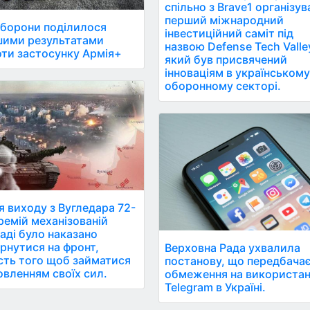
спільно з Brave1 організув
перший міжнародний
борони поділилося
інвестиційний саміт під
шими результатами
назвою Defense Tech Valle
ти застосунку Армія+
який був присвячений
інноваціям в українськом
оборонному секторі.
я виходу з Вугледара 72-
ремій механізованій
аді було наказано
рнутися на фронт,
Верховна Рада ухвалила
сть того щоб займатися
постанову, що передбача
овленням своїх сил.
обмеження на використа
Telegram в Україні.