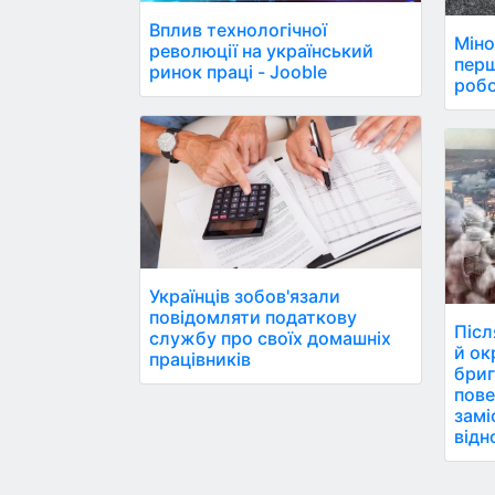
Вплив технологічної
Міно
революції на український
пер
ринок праці - Jooble
робо
Українців зобов'язали
повідомляти податкову
Післ
службу про своїх домашніх
й ок
працівників
бриг
пове
замі
відн