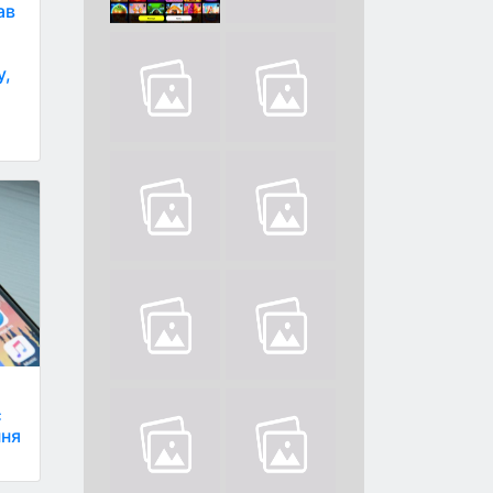
ав
y,
у
є
ння