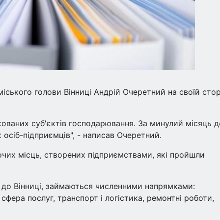
ського голови Вінниці Андрій Очеретний на своїй стор
кованих суб'єктів господарювання. За минулий місяць д
 осіб-підприємців", - написав Очеретний.
бочих місць, створених підприємствами, які пройшли
ь до Вінниці, займаються численними напрямками:
 сфера послуг, транспорт і логістика, ремонтні роботи,