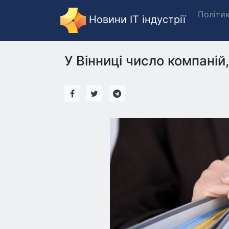
Політи
Новини IT індустрії
У Вінниці число компаній