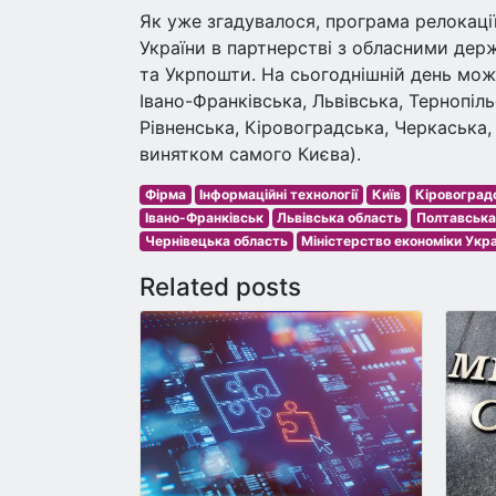
Як уже згадувалося, програма релокаці
України в партнерстві з обласними дер
та Укрпошти. На сьогоднішній день можл
Івано-Франківська, Львівська, Тернопіл
Рівненська, Кіровоградська, Черкаська,
винятком самого Києва).
Фірма
Інформаційні технології
Київ
Кіровоград
Івано-Франківськ
Львівська область
Полтавська
Чернівецька область
Міністерство економіки Укра
Related posts