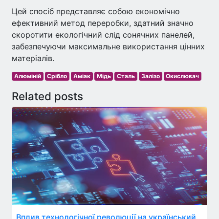
Цей спосіб представляє собою економічно
ефективний метод переробки, здатний значно
скоротити екологічний слід сонячних панелей,
забезпечуючи максимальне використання цінних
матеріалів.
Алюміній
Срібло
Аміак
Мідь
Сталь
Залізо
Окислювач
Related posts
Вплив технологічної революції на український