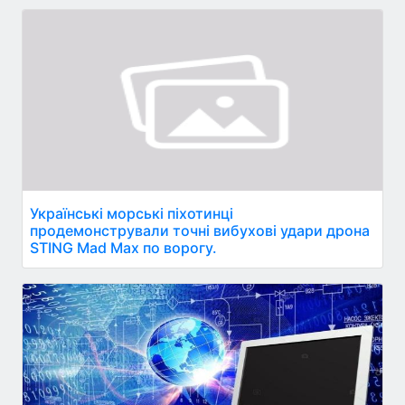
Українські морські піхотинці
продемонстрували точні вибухові удари дрона
STING Mad Max по ворогу.