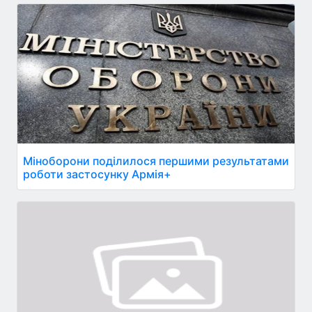
Міноборони поділилося першими результатами
роботи застосунку Армія+