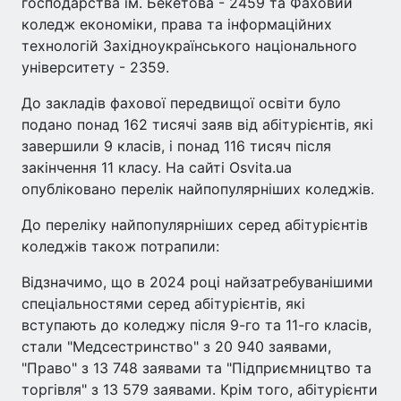
господарства ім. Бекетова - 2459 та Фаховий
коледж економіки, права та інформаційних
технологій Західноукраїнського національного
університету - 2359.
До закладів фахової передвищої освіти було
подано понад 162 тисячі заяв від абітурієнтів, які
завершили 9 класів, і понад 116 тисяч після
закінчення 11 класу. На сайті Osvita.ua
опубліковано перелік найпопулярніших коледжів.
До переліку найпопулярніших серед абітурієнтів
коледжів також потрапили:
Відзначимо, що в 2024 році найзатребуванішими
спеціальностями серед абітурієнтів, які
вступають до коледжу після 9-го та 11-го класів,
стали "Медсестринство" з 20 940 заявами,
"Право" з 13 748 заявами та "Підприємництво та
торгівля" з 13 579 заявами. Крім того, абітурієнти