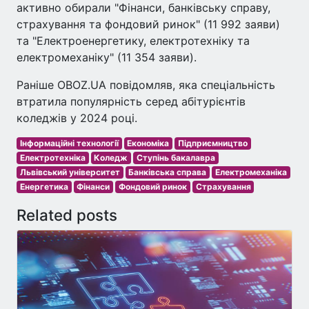
активно обирали "Фінанси, банківську справу,
страхування та фондовий ринок" (11 992 заяви)
та "Електроенергетику, електротехніку та
електромеханіку" (11 354 заяви).
Раніше OBOZ.UA повідомляв, яка спеціальність
втратила популярність серед абітурієнтів
коледжів у 2024 році.
Інформаційні технології
Економіка
Підприємництво
Електротехніка
Коледж
Ступінь бакалавра
Львівський університет
Банківська справа
Електромеханіка
Енергетика
Фінанси
Фондовий ринок
Страхування
Related posts