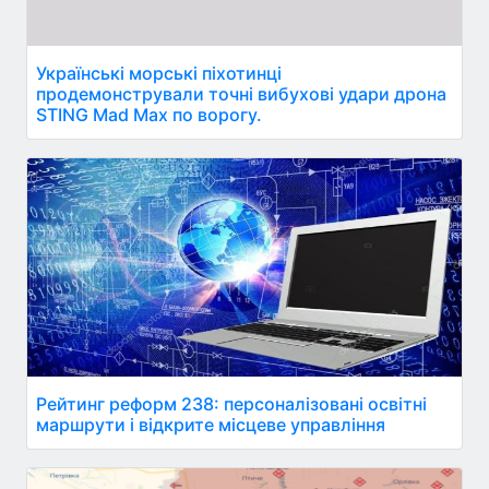
Українські морські піхотинці
продемонстрували точні вибухові удари дрона
STING Mad Max по ворогу.
Рейтинг реформ 238: персоналізовані освітні
маршрути і відкрите місцеве управління