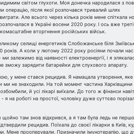
евидимим світом глухоти. Моя донечка народилася з по
ли операцію, після якої розпочався тривалий шлях
 виграти. Але всього через кілька років мене спіткала н
 розпочалася в Україні восени 2020 року. І ось вже трет
окомасштабне вторгнення російських військ.
еликому селищі енергетиків Слобожанське біля Зміївсь
0 років. А коли у лютому 2022 року росіяни почали нас
 ми залежимо від наявності електроенергії, і я злякалас
не зможу зарядити батарейки для слухового апарату.
ною, у мене стався рецидив. Я намацала утворення, яке
и ми не знаходили. На той момент частина Харківщини
озбомбили, й усі лікарі виїхали. До того ж фінанси наві
- я на роботі на простої, чоловіку дуже суттєво поріза
й щойно там знов відкрився, а я там була ледь не перш
підтвердили рецидив. Поїхала до своєї лікарки в Київ, к
ни. Мене прооперували. Призначили імунотерапію, що 