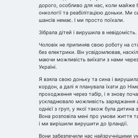
дорого, особливо для нас, коли майже б
онкології та реабілітацією доньки. Ми с
шансів немає. І ми просто поїхали.
Зібрала дітей і вирушила в невідомість.
Чоловік не припиняв свою роботу на ст
без електрики. Він усвідомлював, наск
маючи можливість виїхати з нами через 
Україні.
Я взяла свою доньку та сина і вирушил
кордон, а далі я планувала їхати до Ні
проходження через табір, і я знову поч
ускладнювало можливість заряджання ап
однієї з груп, у якої також була дитина 
Вона розповіла мені про умови життя там
і ми вирішили вирушити до Ірландії.
Вони забезпечили нас найзручнішими ум