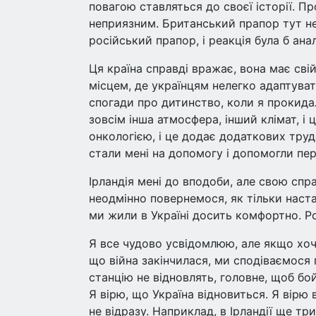
повагою ставляться до своєї історії. П
неприязним. Британський прапор тут не 
російський прапор, і реакція була б ана
Ця країна справді вражає, вона має сві
місцем, де українцям нелегко адаптувати
спогади про дитинство, коли я прокида
зовсім інша атмосфера, інший клімат, і
онкологією, і це додає додаткових тру
стали мені на допомогу і допомогли пе
Ірландія мені до вподоби, але свою спр
неодмінно повернемося, як тільки настан
ми жили в Україні досить комфортно. Ро
Я все чудово усвідомлюю, але якщо хоч
що війна закінчилася, ми сподіваємося 
станцію не відновлять, головне, щоб бой
Я вірю, що Україна відновиться. Я вірю 
не відразу. Наприклад, в Ірландії ще тр