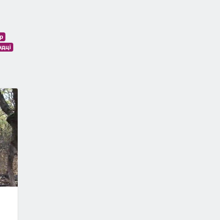
р
ндці