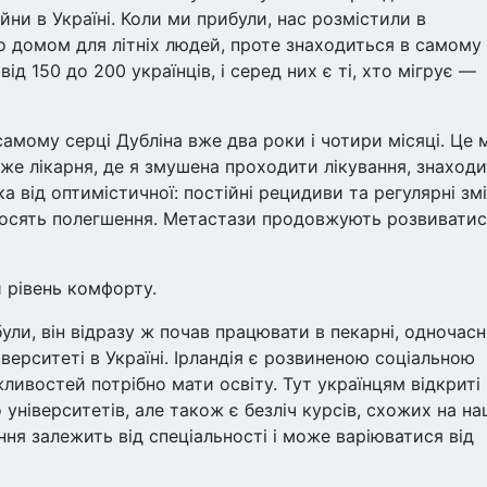
йни в Україні. Коли ми прибули, нас розмістили в
ло домом для літніх людей, проте знаходиться в самому
ід 150 до 200 українців, і серед них є ті, хто мігрує —
амому серці Дубліна вже два роки і чотири місяці. Це 
же лікарня, де я змушена проходити лікування, знаход
а від оптимістичної: постійні рецидиви та регулярні змі
иносять полегшення. Метастази продовжують розвиватис
 рівень комфорту.
ули, він відразу ж почав працювати в пекарні, одночас
верситеті в Україні. Ірландія є розвиненою соціальною
ливостей потрібно мати освіту. Тут українцям відкриті
університетів, але також є безліч курсів, схожих на на
ння залежить від спеціальності і може варіюватися від