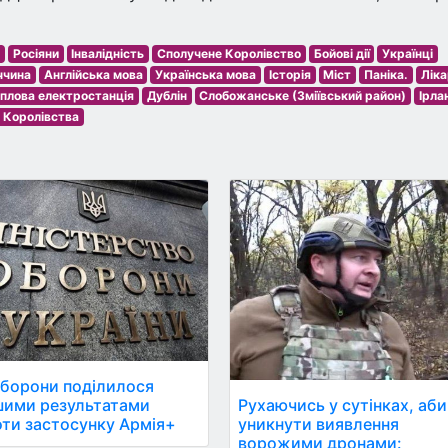
я
Росіяни
Інвалідність
Сполучене Королівство
Бойові дії
Українці
ччина
Англійська мова
Українська мова
Історія
Міст
Паніка.
Ліка
плова електростанція
Дублін
Слобожанське (Зміївський район)
Ірла
 Королівства
борони поділилося
Рухаючись у сутінках, аби
шими результатами
уникнути виявлення
ти застосунку Армія+
ворожими дронами: