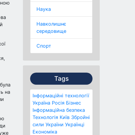
вною
Наука
ова
Навколишнє
ій
середовище
кої
Спорт
я,
Tags
 була
ть на
Інформаційні технології
ли
Україна
Росія
Бізнес
Інформаційна безпека
Технологія
Київ
Збройні
ою
сили України
Українці
уди
Економіка
дуже