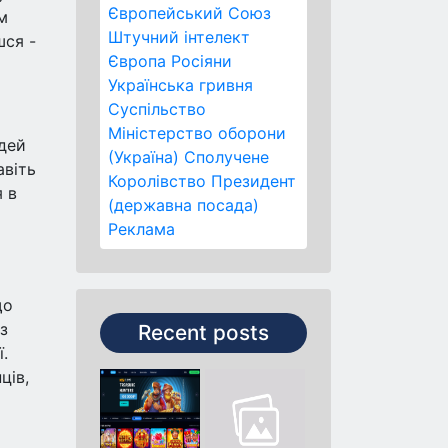
Європейський Союз
м
Штучний інтелект
шся -
Європа
Росіяни
Українська гривня
Суспільство
Міністерство оборони
юдей
(Україна)
Сполучене
авіть
Королівство
Президент
я в
(державна посада)
Реклама
що
з
Recent posts
.
ців,