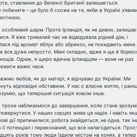
роте, ставлення до Великої Британії залишається
побачите – це було б схоже на те, якби в Україні з’явив
логічною.
й особливий шарм. Проте Ірландія, як не дивно, залиша
ся. Я вже тривалий час не відвідувала рідний дім, і
лася під аромат яблук або абрикос, не покидають мене.
 це все дуже непросто. Мені складно, адже я ще й борюс
днощів. Однак, я щиро вдячна ірландцям — вони не раз
режити важкі часи.
авжню любов, як до матері, я відчуваю до України. Ми
уть відповідні обставини. У нас є власне житло, і рані
зумію, що теперішня ситуація зовсім інша.
 трохи наблизимося до завершення, коли стане зрозумі
повернутися. У наших серцях живе ця надія. І навіть як
ові дії припинилися; робота знайдеться, не одна, так ін
в її потенціал і переконаний, що все налагодиться. Прос
идцять років тому люди їздили містом на конях, а тепер