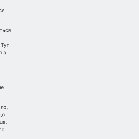
ся
ється
 Тут
я з
ше
ло,
що
ша.
то