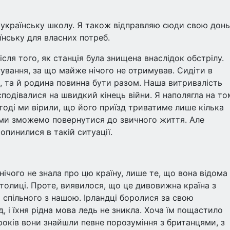
ла українську школу. Я також відправляю сюди свою донь
нську для власних потреб.
сля того, як станція була знищена внаслідок обстрілу.
ргування, за що майже нічого не отримував. Сидіти в
я, та й родина повинна бути разом. Наша витривалість
подівалися на швидкий кінець війни. Я наполягла на то
тоді ми вірили, що його приїзд триватиме лише кілька
і ми зможемо повернутися до звичного життя. Але
 опинилися в такій ситуації.
нічого не знала про цю країну, лише те, що вона відома
толиці. Проте, виявилося, що це дивовижна країна з
о спільного з нашою. Ірландці боролися за свою
 і їхня рідна мова ледь не зникла. Хоча їм пощастило
 років вони знайшли певне порозуміння з британцями, з