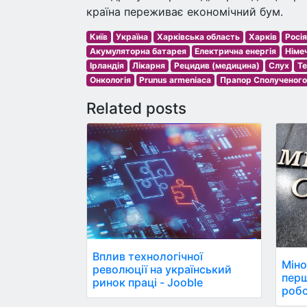
країна переживає економічний бум.
Київ
Україна
Харківська область
Харків
Росі
Акумуляторна батарея
Електрична енергія
Німе
Ірландія
Лікарня
Рецидив (медицина)
Слух
Те
Онкологія
Prunus armeniaca
Прапор Сполученого
Related posts
Вплив технологічної
Міно
революції на український
пер
ринок праці - Jooble
робо