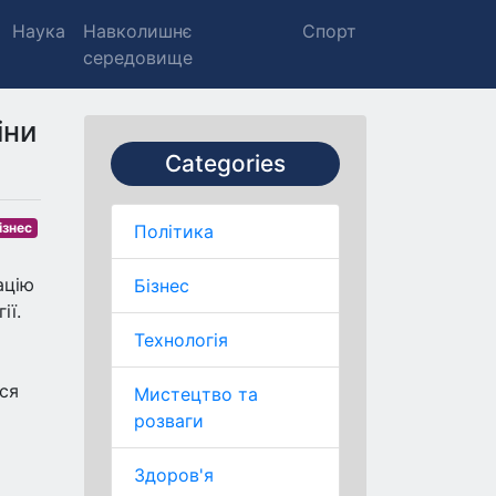
Наука
Навколишнє
Спорт
середовище
іни
Categories
ізнес
Політика
ацію
Бізнес
ії.
Технологія
ся
Мистецтво та
розваги
Здоров'я