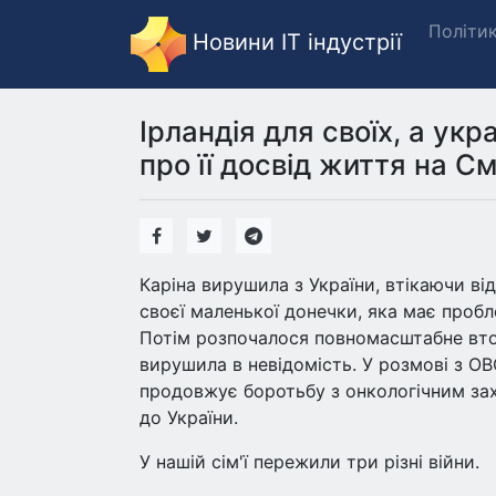
Політи
Новини IT індустрії
Ірландія для своїх, а укр
про її досвід життя на С
Каріна вирушила з України, втікаючи ві
своєї маленької донечки, яка має пробле
Потім розпочалося повномасштабне вто
вирушила в невідомість. У розмові з OBO
продовжує боротьбу з онкологічним зах
до України.
У нашій сім'ї пережили три різні війни.