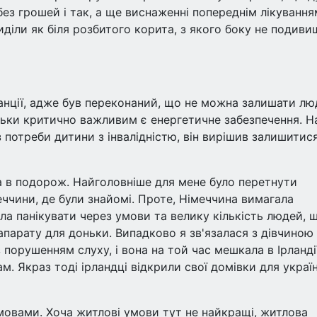
ез грошей і так, а ще виснаженні попереднім лікування
иділи як біля розбитого корита, з якого боку не подиви
анції, адже був переконаний, що не можна залишати л
ільки критично важливим є енергетичне забезпечення. Н
потреби дитини з інвалідністю, він вирішив залишитис
а в подорож. Найголовніше для мене було перетнути
меччини, де були знайомі. Проте, Німеччина вимагала
ала панікувати через умови та велику кількість людей, 
арату для доньки. Випадково я зв'язалася з дівчиною 
з порушенням слуху, і вона на той час мешкала в Ірландії
. Якраз тоді ірландці відкрили свої домівки для україн
овами. Хоча житлові умови тут не найкращі, житлова