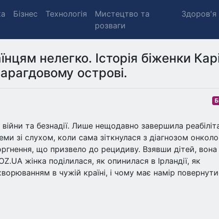
ка
Бізнес
Технологія
Мистецтво та
Здоров'я
розваги
аїнцям нелегко. Історія біженки Кар
марагдовому острові.
Б
д війни та безнадії. Лише нещодавно завершила реабіліт
ми зі слухом, коли сама зіткнулася з діагнозом онколог
ргнення, що призвело до рецидиву. Взявши дітей, вона
Z.UA жінка поділилася, як опинилася в Ірландії, як
ворюванням в чужій країні, і чому має намір повернути