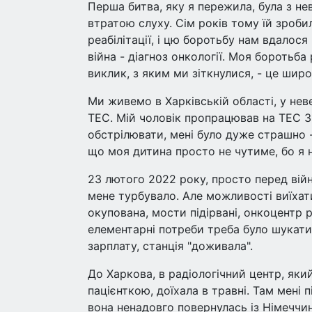
Перша битва, яку я пережила, була з н
втратою слуху. Сім років тому їй зроби
реабілітації, і цю боротьбу нам вдалося
війна - діагноз онкології. Моя боротьба
виклик, з яким ми зіткнулися, - це шир
Ми живемо в Харківській області, у нев
ТЕС. Мій чоловік пропрацював на ТЕС 3
обстрілювати, мені було дуже страшно -
що моя дитина просто не чутиме, бо я 
23 лютого 2022 року, просто перед вій
мене турбувало. Але можливості виїхат
окупована, мости підірвані, онкоцентр р
елементарні потреби треба було шукати 
зарплату, станція "доживала".
До Харкова, в радіологічний центр, яки
пацієнткою, доїхала в травні. Там мені 
вона ненадовго повернулась із Німеччи