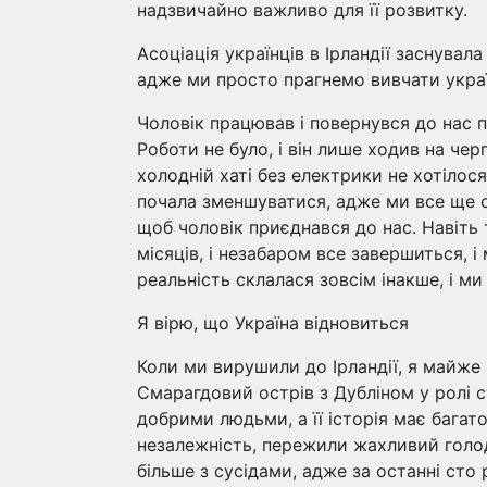
надзвичайно важливо для її розвитку.
Асоціація українців в Ірландії заснува
адже ми просто прагнемо вивчати украї
Чоловік працював і повернувся до нас пі
Роботи не було, і він лише ходив на че
холодній хаті без електрики не хотілос
почала зменшуватися, адже ми все ще с
щоб чоловік приєднався до нас. Навіть 
місяців, і незабаром все завершиться, 
реальність склалася зовсім інакше, і ми
Я вірю, що Україна відновиться
Коли ми вирушили до Ірландії, я майже 
Смарагдовий острів з Дубліном у ролі с
добрими людьми, а її історія має багат
незалежність, пережили жахливий голод,
більше з сусідами, адже за останні сто