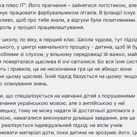
ка плюс IT". Його прагнення – зайнятися логістикою, але
анує працювати фарбувальником літаків. В Ірландії існує
ливо, щоб про тебе знали, а відгуки були позитивними.
 роль у процесі працевлаштування.
 школу, по віку, в перший клас. Школа чудова, тут підхі
ького, у центрі навчального процесу - дитина, щоб їй б
роблеми зі слухом, у вільному середовищі їй важко, ма
ли поверталася щаслива й очі світилися. Бо вся їхня сис
ть і правила, це не нескінченна гра це не абищо: вони
ри цьому щасливі. Їхній підхід базується на цьому: якщо
о опанування знань.
и, що спеціалізується на навчанні дітей з порушеннями
вчання українською мовою, але з англійською у неї
мецьку, тому не можу надати їй достатньої допомоги з
звісно, намагалися виконувати домашні завдання, але це
реалізується індивідуальний підхід: на вісім учнів
снювати матеріал доти, поки дитина не зрозуміє його. Ц