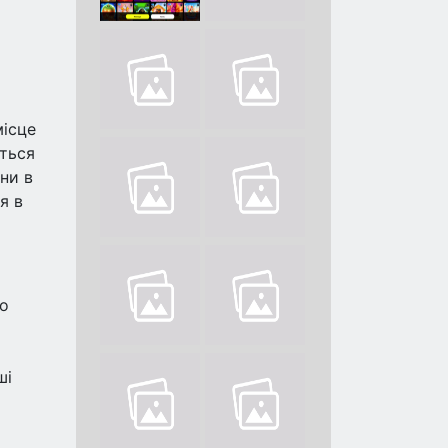
місце
иться
ни в
я в
но
ші