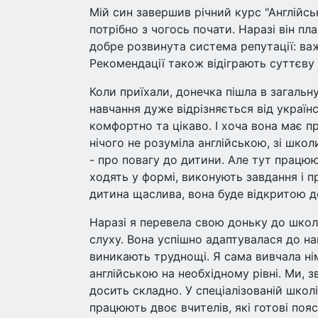
Мій син завершив річний курс "Англійсь
потрібно з чогось почати. Наразі він пл
добре розвинута система репутації: важ
Рекомендації також відіграють суттєву
Коли приїхали, донечка пішла в загальну
навчання дуже відрізняється від українс
комфортно та цікаво. І хоча вона має п
нічого не розуміла англійською, зі шко
- про повагу до дитини. Але тут працюю
ходять у формі, виконують завдання і п
дитина щаслива, вона буде відкритою д
Наразі я перевела свою доньку до школ
слуху. Вона успішно адаптувалася до на
виникають труднощі. Я сама вивчала ні
англійською на необхідному рівні. Ми, 
досить складно. У спеціалізованій школі 
працюють двоє вчителів, які готові поя