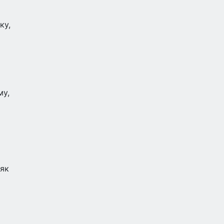
ку,
му,
 як