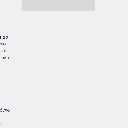
д до
уло
йже
тема
 було
е