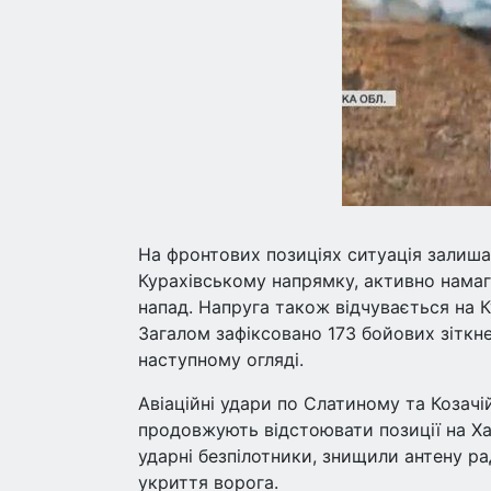
На фронтових позиціях ситуація залиша
Курахівському напрямку, активно намаг
напад. Напруга також відчувається на 
Загалом зафіксовано 173 бойових зіткне
наступному огляді.
Авіаційні удари по Слатиному та Козачі
продовжують відстоювати позиції на Х
ударні безпілотники, знищили антену р
укриття ворога.