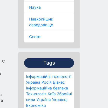
Наука
Навколишнє
середовище
Спорт
 51
Tags
в
Інформаційні технології
Україна
Росія
Бізнес
Інформаційна безпека
Технологія
Київ
Збройні
а
сили України
Українці
та
Економіка