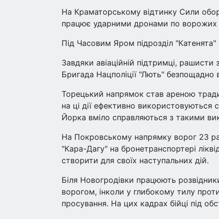
На Краматорському відтинку Сили обор
працює ударними дронами по ворожих г
Під Часовим Яром підрозділ "Катенята"
Завдяки авіаційній підтримці, рашисти 
Бригада Нацполіції "Лють" безпощадно в
Торецький напрямок став ареною традиці
на ці дії ефективно використовуються с
Йорка вміло справляються з такими ви
На Покровському напрямку ворог 23 ра
"Кара-Дагу" на бронетранспортері лікві
створити для своїх наступальних дій.
Біля Новогродівки працюють розвідники
ворогом, інколи у глибокому тилу прот
просування. На цих кадрах бійці під о