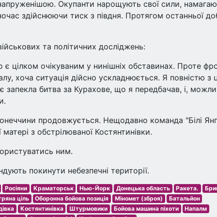
 напруженішою. Окупанти нарощують свої сили, намага
дночас здійснюючи тиск з півдня. Протягом останньої до
ійськових та політичних досліджень:
о є цілком очікуваним у нинішніх обставинах. Проте фр
алу, хоча ситуація дійсно ускладнюється. Я повністю з 
 запекла битва за Курахове, що я передбачав, і, можли
и.
Донеччини продовжується. Нещодавно команда "Білі Ян
ї матері з обстрілюваної Костянтинівки.
 користуватись ним.
дують покинути небезпечні території.
Росіяни
Краматорськ
Нью-Йорк
Донецька область
Ракета.
Бри
тряна ціль
Оборонна бойова позиція
Міномет (зброя)
Батальйон
дівка
Костянтинівка
Штурмовики
Бойова машина піхоти
Напалм