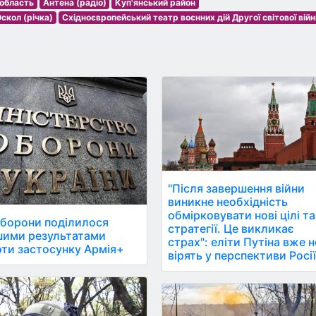
 область
Антена (радіо)
Куп'янський район
скол (річка)
Східноєвропейський театр воєнних дій Другої світової війн
"Після завершення війни
виникне необхідність
обмірковувати нові цілі та
борони поділилося
стратегії. Це викликає
шими результатами
страх": еліти Путіна вже н
ти застосунку Армія+
вірять у перспективи Росії