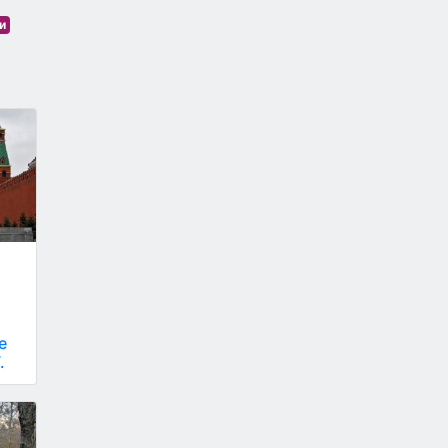
и
е
.