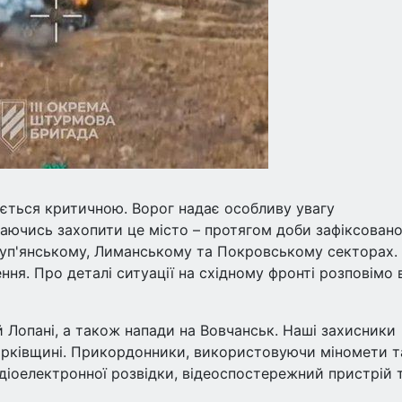
ється критичною. Ворог надає особливу увагу
аючись захопити це місто – протягом доби зафіксовано
Куп'янському, Лиманському та Покровському секторах.
ння. Про деталі ситуації на східному фронті розповімо 
й Лопані, а також напади на Вовчанськ. Наші захисники
арківщині. Прикордонники, використовуючи міномети т
адіоелектронної розвідки, відеоспостережний пристрій 