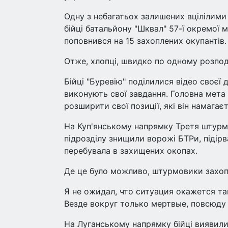
Одну з небагатьох залишених вцілілими 
бійці батальйону "Шквал" 57-ї окремої м
поповнився на 15 захоплених окупантів.
Отже, хлопці, швидко по одному розподі
Бійці "Буревію" поділилися відео своєї 
виконують свої завдання. Головна мета
розширити свої позиції, які він намага
На Куп'янському напрямку Третя штурмо
підрозділу знищили ворожі БТРи, підірв
перебувала в захищених окопах.
Де це було можливо, штурмовики захоп
Я не ожидал, что ситуация окажется та
Везде вокруг только мертвые, повсюду 
На Луганському напрямку бійці виявили