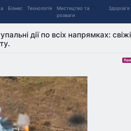
ка
Бізнес
Технологія
Мистецтво та
Здоров'я
розваги
пальні дії по всіх напрямках: свіжі
ту.
Пол