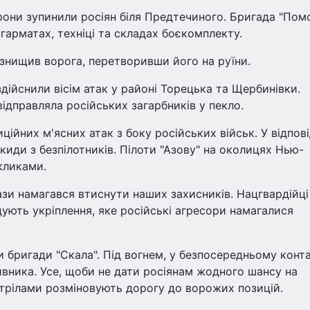
они зупинили росіян біля Предтечиного. Бригада "Пом
арматах, техніці та складах боєкомплекту.
 знищив ворога, перетворивши його на руїни.
здійснили вісім атак у районі Торецька та Щербинівки.
ідправляла російських загарбників у пекло.
йних м'ясних атак з боку російських військ. У відпов
киди з безпілотників. Пілоти "Азову" на околицях Нью-
кликами.
зи намагався втиснути наших захисників. Нацгвардійці
дують укріплення, яке російські агресори намагалися
 бригади "Скала". Під вогнем, у безпосередньому конта
ивника. Усе, щоби не дати росіянам жодного шансу на
бстрілами розміновують дорогу до ворожих позицій.