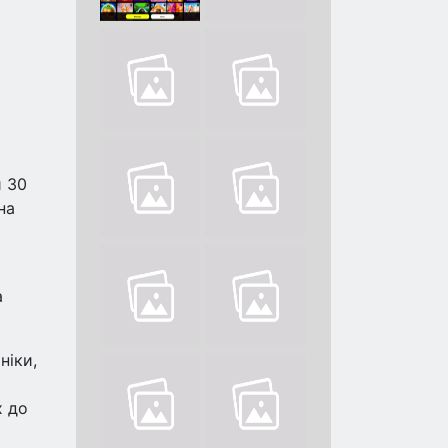
о
и 30
на
а
ніки,
х до