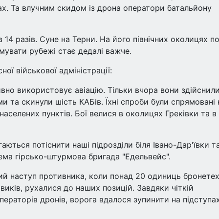
ах. Та влучним скидом із дрона оператори батальйону
14 разів. Суне на Терни. На його північних околицях п
увати рубежі стає дедалі важче.
ої військової адміністрації:
ивно використовує авіацію. Тільки вчора вони здійснил
 та скинули шість КАБів. Їхні спроби були спрямовані 
населених пунктів. Бої велися в околицях Греківки та в
ються потіснити наші підрозділи біля Івано-Дар'ївки т
ема гірсько-штурмова бригада "Едельвейс".
ний наступ противника, коли понад 20 одиниць бронетех
иків, рухалися до наших позицій. Завдяки чіткій
операторів дронів, ворога вдалося зупинити на підступа