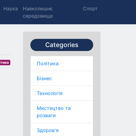
Наука
Навколишнє
Спорт
середовище
Categories
ітика
Політика
Бізнес
Технологія
Мистецтво та
розваги
Здоров'я