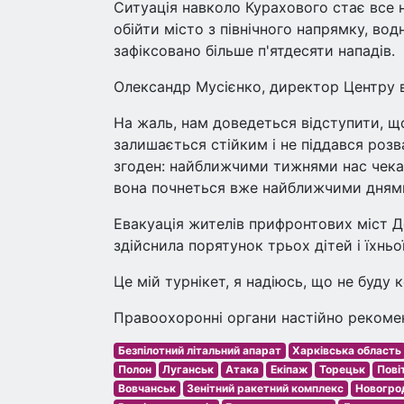
Ситуація навколо Курахового стає все
обійти місто з північного напрямку, во
зафіксовано більше п'ятдесяти нападів.
Олександр Мусієнко, директор Центру в
На жаль, нам доведеться відступити, щ
залишається стійким і не піддався розв
згоден: найближчими тижнями нас чекає
вона почнеться вже найближчими дням
Евакуація жителів прифронтових міст 
здійснила порятунок трьох дітей і їхньо
Це мій турнікет, я надіюсь, що не буду
Правоохоронні органи настійно рекомен
Безпілотний літальний апарат
Харківська область
Полон
Луганськ
Атака
Екіпаж
Торецьк
Пові
Вовчанськ
Зенітний ракетний комплекс
Новогро