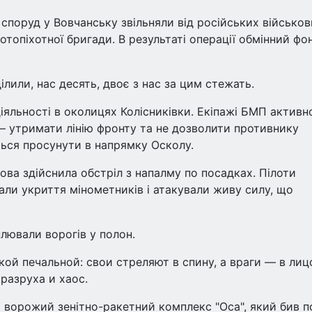
споруд у Вовчанську звільняли від російських військо
отопіхотної бригади. В результаті операції обмінний фо
лили, нас десять, двоє з нас за цим стежать.
діяльності в околицях Колісниківки. Екіпажі БМП активн
 – утримати лінію фронту та не дозволити противнику
ється просунути в напрямку Осколу.
ва здійснила обстріл з напалму по посадках. Пілоти
али укриття мінометників і атакували живу силу, що
лювали ворогів у полон.
кой печальной: свои стреляют в спину, а враги — в лиц
разруха и хаос.
 ворожий зенітно-ракетний комплекс "Оса", який бив п