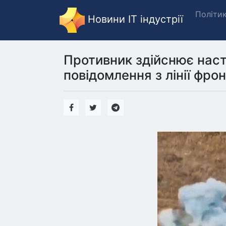
Політи
Новини IT індустрії
Противник здійснює насту
повідомлення з лінії фрон