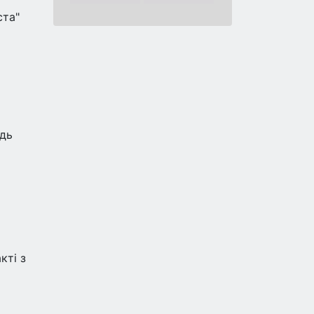
ста"
ідь
кті з