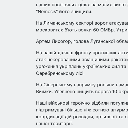
наших повітряних цілях на малих висот
"Nemesis" його знищили.
На Лиманському секторі ворог атакував 
московитах б'ють вояки 60 ОМБр. Утрим
Артем Лисогор, голова Луганської обласн
На нашій ділянці фронту противник акт
атак некерованими авіаційними ракетами
ураження укріплень українських сил та 
Серебрянському лісі.
На Сіверському напрямку росіяни намага
Виїмки. Упевнено нищить ворога 10 окр
Наші військові героїчно відбили потуж
підтримувані більше ніж сотнею штурмов
координації дій розвідки, артилерії та 
нашої території.