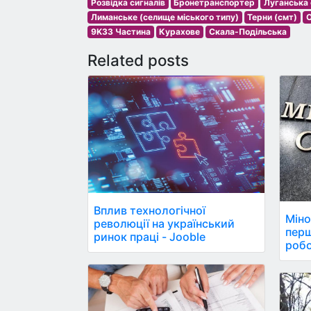
Розвідка сигналів
Бронетранспортер
Луганська
Лиманське (селище міського типу)
Терни (смт)
О
9K33 Частина
Курахове
Скала-Подільська
Related posts
Вплив технологічної
Міно
революції на український
пер
ринок праці - Jooble
робо