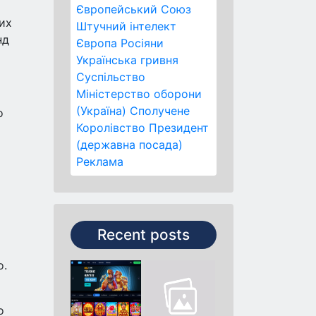
Європейський Союз
вих
Штучний інтелект
нд
Європа
Росіяни
Українська гривня
Суспільство
Міністерство оборони
(Україна)
Сполучене
о
Королівство
Президент
(державна посада)
Реклама
Recent posts
о.
о