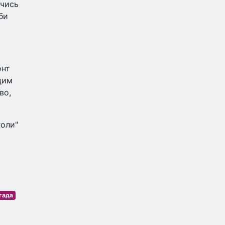
ючись
би
онт
цим
во,
голи"
гада