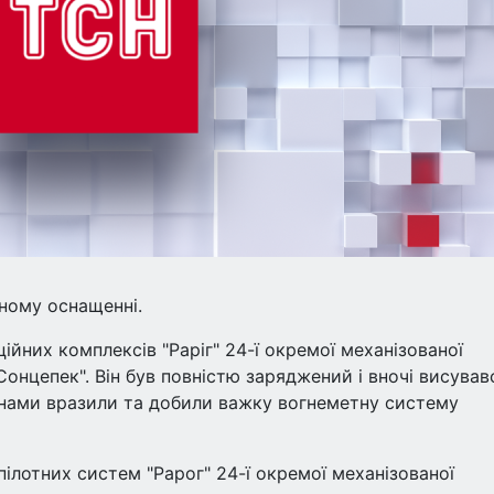
чному оснащенні.
ійних комплексів "Раріг" 24-ї окремої механізованої
онцепек". Він був повністю заряджений і вночі висував
онами вразили та добили важку вогнеметну систему
ілотних систем "Рарог" 24-ї окремої механізованої