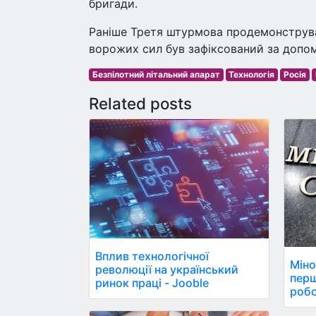
бригади.
Раніше Третя штурмова продемонструва
ворожих сил був зафіксований за допо
Безпілотний літальний апарат
Технологія
Росія
Related posts
Вплив технологічної
Міно
революції на український
пер
ринок праці - Jooble
робо