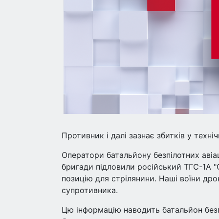
Противник і далі зазнає збитків у техні
Оператори батальйону безпілотних авіац
бригади підловили російський ТГС-1А "С
позицію для стрілянини. Наші воїни др
супротивника.
Цю інформацію наводить батальйон безп