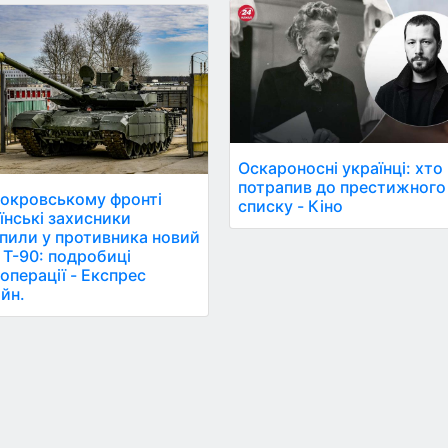
Оскароносні українці: хто
потрапив до престижного
окровському фронті
списку - Кіно
їнські захисники
пили у противника новий
 Т-90: подробиці
операції - Експрес
йн.