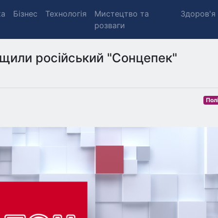
ка
Бізнес
Технологія
Мистецтво та
Здоров'я
розваги
щили російський "Сонцепек"
Пол