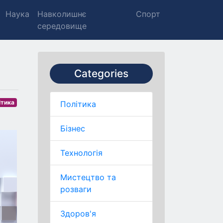
Наука
Навколишнє
Спорт
середовище
Categories
ітика
Політика
Бізнес
Технологія
Мистецтво та
розваги
Здоров'я