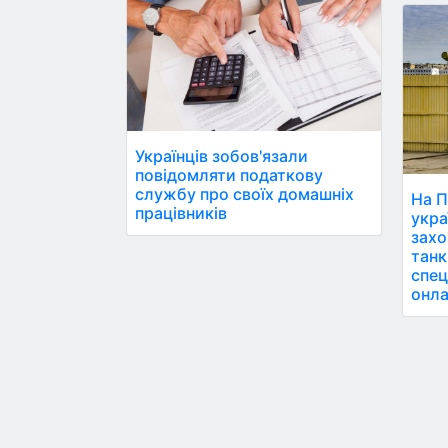
Українців зобов'язали
повідомляти податкову
службу про своїх домашніх
На П
працівників
укра
захо
танк
спец
онла