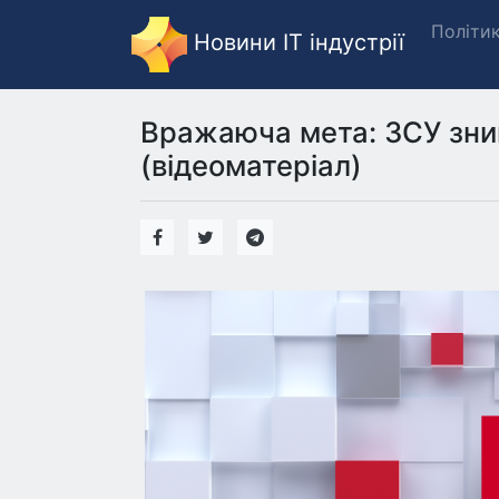
Політи
Новини IT індустрії
Вражаюча мета: ЗСУ зни
(відеоматеріал)