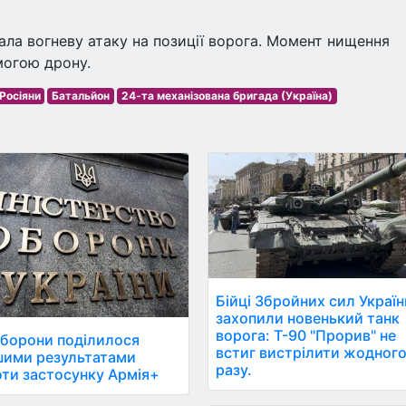
ла вогневу атаку на позиції ворога. Момент нищення
могою дрону.
Росіяни
Батальйон
24-та механізована бригада (Україна)
Бійці Збройних сил Україн
захопили новенький танк
ворога: Т-90 "Прорив" не
борони поділилося
встиг вистрілити жодног
шими результатами
разу.
ти застосунку Армія+