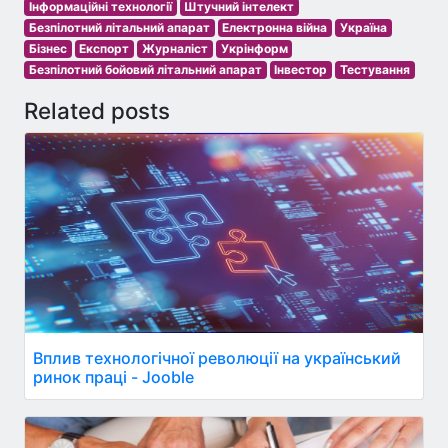
Інформаційні технології
Штучний інтелект
Безпілотний літальний апарат
Електронна війна
Україна
Бізнес
Експорт
Журналіст
Укрінформ
Безпілотний бойовий літальний апарат
Інвестор
Тестування
Related posts
Вплив технологічної революції на український
ринок праці - Jooble