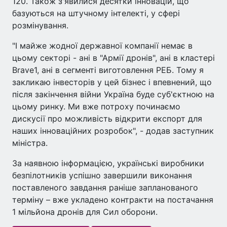
120. Також з'явилися десятки інновацій, що
базуються на штучному інтелекті, у сфері
розмінування.
"І майже жодної державної компанії немає в
цьому секторі - ані в "Армії дронів", ані в кластері
Brave1, ані в сегменті виготовлення РЕБ. Тому я
закликаю інвесторів у цей бізнес і впевнений, що
після закінчення війни Україна буде суб'єктною на
цьому ринку. Ми вже потроху починаємо
дискусії про можливість відкрити експорт для
наших інноваційних розробок", - додав заступник
міністра.
За наявною інформацією, українські виробники
безпілотників успішно завершили виконання
поставленого завдання раніше запланованого
терміну – вже укладено контракти на постачання
1 мільйона дронів для Сил оборони.