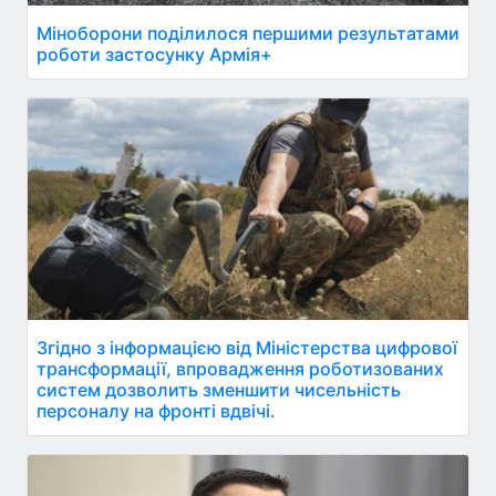
Міноборони поділилося першими результатами
роботи застосунку Армія+
Згідно з інформацією від Міністерства цифрової
трансформації, впровадження роботизованих
систем дозволить зменшити чисельність
персоналу на фронті вдвічі.