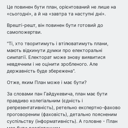
Це повинен бути план, орієнтований не лише на
«сьогодні», а й на «завтра та наступні дні».
Врешті-решт, він повинен бути готовий до
самопожертви.
"Ті, хто творитимуть і втілюватимуть плани,
мають відкинути думки про електоральні
симпатії. Електорат може знову виявитися
невдячним і не оцінити зробленого. Але
державність буде збережена".
Отже, яким План може і має бути?
За словами пан Гайдукевича, план має бути
правдиво колегіальним (єдність і
репрезентативність), ретельно експертно-фахово
проговореним (фаховість), детально поясненим
суспільству (інформативність). А головне - План
має бути реалістичним.