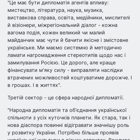
"Це має бути дипломатія агентів впливу:
мистецтво, література, наука, музика,
виставкова справа, освіта, медійники, мислителі
й візіонери, міжрегіональний діалог - кожна
вагома подія, кожен великий чи малий
майданчик має чути й бачити якісне і змістовне
українське. Ми маємо системно й методично
ламати нагромадження стереотипів щодо нас і
замилування Росією. Це дорого, але краще
фінансувати м'яку силу - виправляти наслідки
втрачених можливостей коштуватиме дорожче. І
в грошах. І в життях".
Третій сектор - це сфера народної дипломатії.
"Народна дипломатія та об'єднання української
спільноти з усіх куточків планети. Як стара, так і
нова діаспора повинні відігравати значнішу роль
у розвитку України. Потрібно більше проявів
української культури в різних аспектах. Важливо,