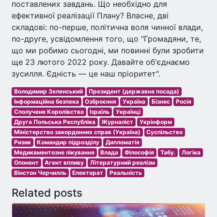
поставлених завдань. Що необхідно для
ефективної реалізації Плану? Власне, дві
складові: по-перше, політична воля чинної влади,
по-друге, усвідомлення того, що "Громадяни, те,
що ми робимо сьогодні, ми повинні були зробити
ще 23 лютого 2022 року. Давайте об'єднаємо
зусилля. Єдність — це наш пріоритет".
Володимир Зеленський
Президент (державна посада)
Інформаційна безпека
Озброєння
Україна
Бізнес
Росія
Сполучене Королівство
Ізраїль
Українці
Друга Польська Республіка
Журналіст
Укрінформ
Міністерство закордонних справ (Україна)
Суспільство
Ризик
Командир підрозділу
Дипломатія
Медикаментозне лікування
Влада
Філософія
Табу.
Логіка
Опонент
Агент впливу
Літературний реалізм
Вінстон Черчилль
Електорат
Реальність
Related posts