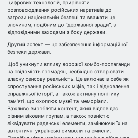
цифрових технологій, прирівняти
розповсюдження російських наративів до
загрози національній безпеці та вважати це
злочином, подібним до "державної зради", з
відповідними заходами з боку держави.
Другий аспект — це забезпечення інформаційної
безпеки держави.
Щоб уникнути впливу ворожої зомбо-пропаганди
на свідомість громадян, необхідно створювати
власну сенсову реальність. Це включає в себе як
спростування російських міфів, так і відновлення
справжньої історії, а також активну політику
пам'яті, що охоплює музеї та меморіали.
Важливо виробляти контент, який відповідає
різним віковим групам, а також повністю
ліквідувати радянські елементи, замінюючи їх на
автентичні українські символи та смисли.
Потрібно чітко усвідомити, що нинішня війна має