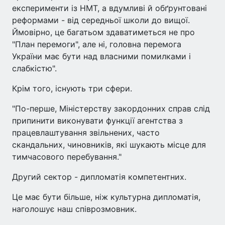
експерименти із НМТ, а вдумливі й обґрунтовані
реформами - від середньої школи до вищої.
Ймовірно, це багатьом здаватиметься не про
"План перемоги", але ні, головна перемога
України має бути над власними помилками і
слабкістю".
Крім того, існують три сфери.
"По-перше, Міністерству закордонних справ слід
припинити виконувати функції агентства з
працевлаштування звільнених, часто
скандальних, чиновників, які шукають місце для
тимчасового перебування."
Другий сектор - дипломатія компетентних.
Це має бути більше, ніж культурна дипломатія,
наголошує наш співрозмовник.