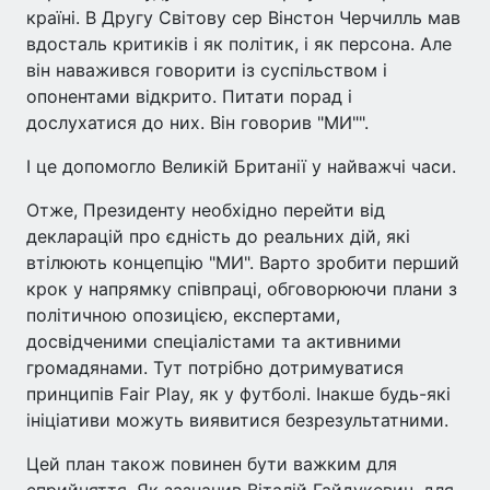
країні. В Другу Світову сер Вінстон Черчилль мав
вдосталь критиків і як політик, і як персона. Але
він наважився говорити із суспільством і
опонентами відкрито. Питати порад і
дослухатися до них. Він говорив "МИ"".
І це допомогло Великій Британії у найважчі часи.
Отже, Президенту необхідно перейти від
декларацій про єдність до реальних дій, які
втілюють концепцію "МИ". Варто зробити перший
крок у напрямку співпраці, обговорюючи плани з
політичною опозицією, експертами,
досвідченими спеціалістами та активними
громадянами. Тут потрібно дотримуватися
принципів Fair Play, як у футболі. Інакше будь-які
ініціативи можуть виявитися безрезультатними.
Цей план також повинен бути важким для
сприйняття. Як зазначив Віталій Гайдукевич, для