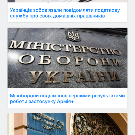
Українців зобов'язали повідомляти податкову
службу про своїх домашніх працівників
Міноборони поділилося першими результатами
роботи застосунку Армія+