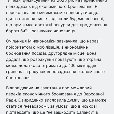
"У плані фінансування на 2025 рік не передбачено
надходжень від економічного бронювання. Я
переконана, що ми зможемо повернутися до
цього питання лише тоді, коли будемо впевнені,
що армія має достатні ресурси для продовження
боротьби", – зазначила чиновниця.
Очільниця Мінекономіки зазначила, що наразі
пріоритетом є мобілізація, а економічне
бронювання посідає другорядне місце. Вона
додала, що розрахунки показують, що Україна
може додатково отримати до 100 мільярдів
гривень за рахунок впровадження економічного
бронювання.
Відповідаючи на запитання про можливий
перехід економічного бронювання до Верховної
Ради, Свириденко висловила думку, що це може
статися "незабаром", за умови, що військові
підтвердять, що це "не зашкодить балансу" в