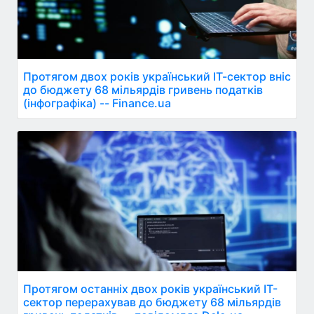
Протягом двох років український ІТ-сектор вніс
до бюджету 68 мільярдів гривень податків
(інфографіка) -- Finance.ua
Протягом останніх двох років український ІТ-
сектор перерахував до бюджету 68 мільярдів