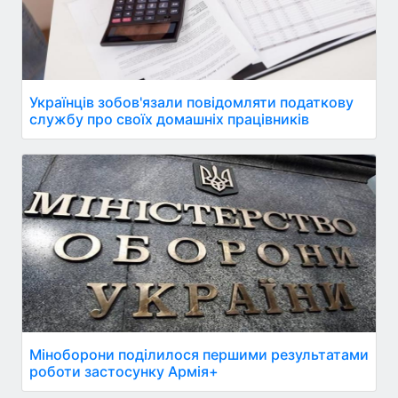
Українців зобов'язали повідомляти податкову
службу про своїх домашніх працівників
Міноборони поділилося першими результатами
роботи застосунку Армія+