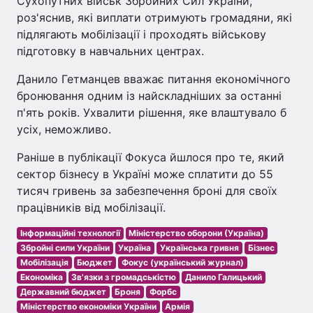
Сухопутних військ Збройних Сил України,
роз'яснив, які виплати отримують громадяни, які
підлягають мобілізації і проходять військову
підготовку в навчальних центрах.
Данило Гетманцев вважає питання економічного
бронювання одним із найскладніших за останні
п'ять років. Ухвалити рішення, яке влаштувало б
усіх, неможливо.
Раніше в публікації Фокуса йшлося про те, який
сектор бізнесу в Україні може сплатити до 55
тисяч гривень за забезпечення броні для своїх
працівників від мобілізації.
Інформаційні технології
Міністерство оборони (Україна)
Збройні сили України
Україна
Українська гривня
Бізнес
Мобілізація
Бюджет
Фокус (український журнал)
Економіка
Зв'язки з громадськістю
Данило Галицький
Державний бюджет
Броня
Форбс
Міністерство економіки України
Армія