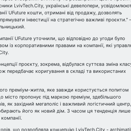
ласники LvivTech.City, українські девелопери, усвідомлюю
анії UFuture кошти, отримані від продажу, дозволять
рямувати інвестиції на стратегічно важливі проєкти." 
льницький.
мпанії UFuture уточнили, що відповідно до угоди було
азом із корпоративними правами на компанії, які управ
ity.
цепції проєкту, зокрема, відбулася суттєва зміна клас
кож передбачає коригування в складі та використаних
сного преміум-житла, яке завжди користується попитом
 що місто пропонує під маркою преміум, здебільшого
ів, як західний мегаполіс і важливий логістичний центр
 обирають його як новий дім. З часом ця тенденція лише
 компанії.
ів, що розробляла концепцію LvivTech.City - archimati