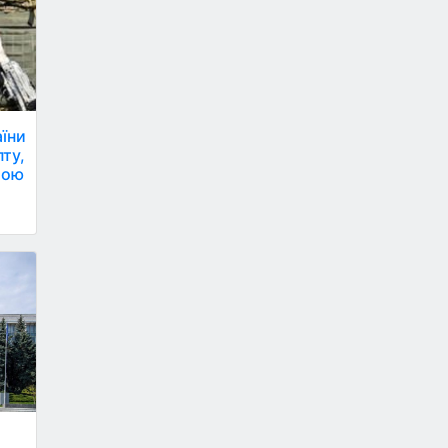
аїни
ту,
тою