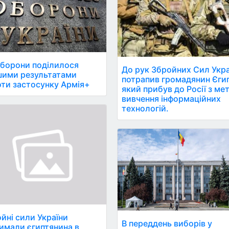
борони поділилося
До рук Збройних Сил Укр
шими результатами
потрапив громадянин Єгип
ти застосунку Армія+
який прибув до Росії з ме
вивчення інформаційних
технологій.
йні сили України
В переддень виборів у
имали єгиптянина в