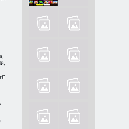
а,
ій,
ії
,
й