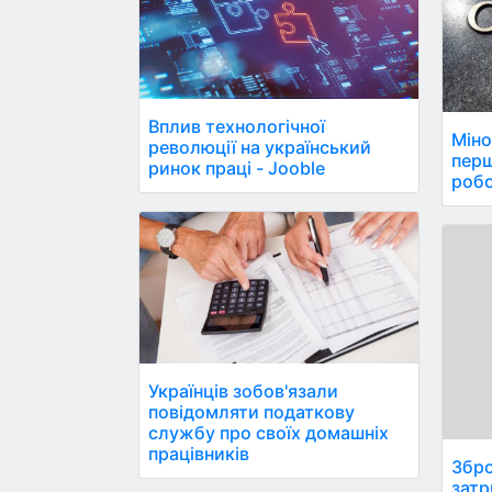
Вплив технологічної
Міно
революції на український
пер
ринок праці - Jooble
робо
Українців зобов'язали
повідомляти податкову
службу про своїх домашніх
працівників
Збро
затр