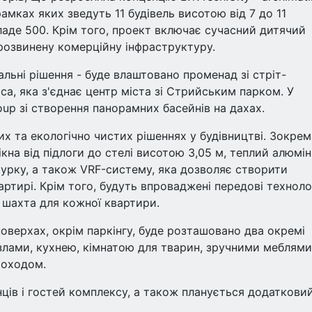
 рамках яких зведуть 11 будівель висотою від 7 до 11
кладе 500. Крім того, проект включає сучасний дитячий
 розвинену комерційну інфраструктуру.
вальні рішення - буде влаштовано променад зі стріт-
са, яка з'єднає центр міста зі Стрийським парком. У
up зі створення панорамних басейнів на дахах.
х та екологічно чистих рішеннях у будівництві. Зокрем
кна від підлоги до стелі висотою 3,05 м, теплий алюмін
турку, а також VRF-систему, яка дозволяє створити
артирі. Крім того, будуть впроваджені передові технолог
 шахта для кожної квартири.
оверхах, окрім паркінгу, буде розташовано два окремі
лами, кухнею, кімнатою для тварин, зручними меблями
моходом.
нців і гостей комплексу, а також планується додаткови