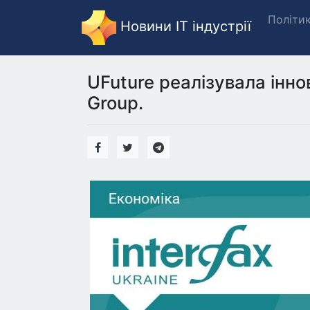
Політи
Новини IT індустрії
UFuture реалізувала інно
Group.