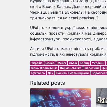
Будівельна компанія VD Group (ЄДРПОУ 
якої є Василь Кавлак. Девелопер здійсню
Чернівці, Львів та Буковель. На сьогодн
три знаходяться на етапі реалізації.
UFuture - холдинг українського підпри
соціальні проєкти. Компанія має диверс
інфраструктури, промисловості, віднов
Активи UFuture мають цінність приблизно
підприємств, в які інвестувала компанія
Україна
Бізнес
Меблі
Львів
Бренд
Українці
Івано-Франківськ
Фармацевтика
Інвестиції
Цен
Буковель
Дах
Василь Хмельницький
Водопоста
Related posts