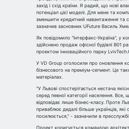
захід і схід країни. Я радий, що нові в
потенціал цієї моделі. Для мене та комп
зменшити кредитний навантаження та сп
зазначив засновник UFuture Василь Хме
Як повідомило "Інтерфакс-Україна", у ко
здійснено продаж офісної будівлі В01 р
проектом інноваційного парку LvivTech.C
У VD Group оголосили про оновлення кон
бізнесового на преміум-сегмент. Це та
матеріалах.
"У Львові спостерігається нестача які
серед певної категорії населення. Все,
відповідає лише бізнес-класу. Проте Льв
приваблює дедалі більше українців, які
посилюється," - зазначили в пресслужбі
Проект коригується командою архітектор