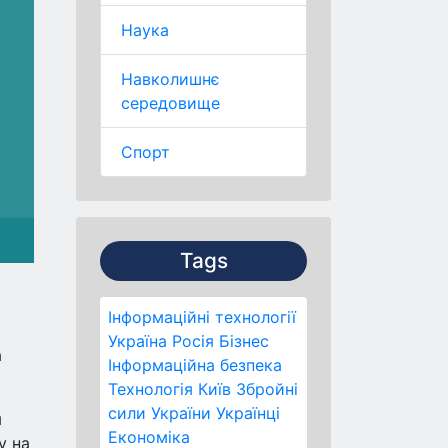
Наука
Навколишнє
середовище
Спорт
Tags
Інформаційні технології
Україна
Росія
Бізнес
а
Інформаційна безпека
Технологія
Київ
Збройні
сили України
Українці
м
Економіка
у на