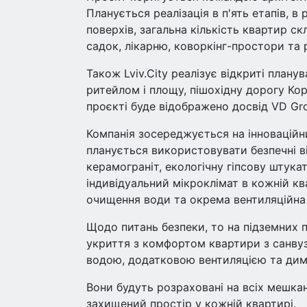
Планується реалізація в п'ять етапів, в
поверхів, загальна кількість квартир с
садок, лікарню, коворкінг-простори та
Також Lviv.City реалізує відкриті плану
ритейлом і площу, пішохідну дорогу Кор
проєкті буде відображено досвід VD Gro
Компанія зосереджується на інноваційни
планується використовувати безпечні ві
керамограніт, екологічну гіпсову штука
індивідуальний мікроклімат в кожній кв
очищення води та окрема вентиляційна
Щодо питань безпеки, то на підземних п
укриття з комфортом квартири з санвуз
водою, додатковою вентиляцією та ди
Вони будуть розраховані на всіх мешка
захищений простір у кожній квартирі.