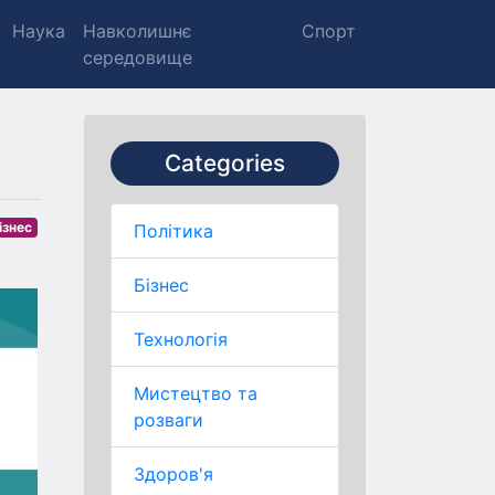
Наука
Навколишнє
Спорт
середовище
Categories
ізнес
Політика
Бізнес
Технологія
Мистецтво та
розваги
Здоров'я