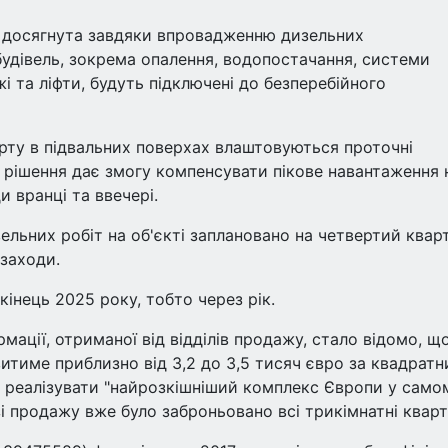
е досягнута завдяки впровадженню дизельних
будівель, зокрема опалення, водопостачання, системи
і та ліфти, будуть підключені до безперебійного
рту в підвальних поверхах влаштовуються проточні
 рішення дає змогу компенсувати пікове навантаження 
и вранці та ввечері.
ельних робіт на об'єкті заплановано на четвертий квар
 заходи.
інець 2025 року, тобто через рік.
мації, отриманої від відділів продажу, стало відомо, щ
итиме приблизно від 3,2 до 3,5 тисяч євро за квадратн
м реалізувати "найрозкішніший комплекс Європи у само
зі продажу вже було заброньовано всі трикімнатні квар