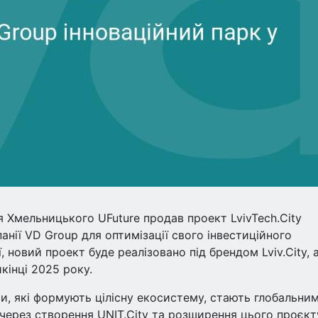
я Хмельницького UFuture продав проект LvivTech.City
анії VD Group для оптимізації свого інвестиційного
 новий проект буде реалізовано під брендом Lviv.City, 
кінці 2025 року.
ти, які формують цілісну екосистему, стають глобальни
 через створення UNIT.City та розширення цього проєкт