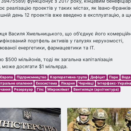
39475589) функціонує з 2017 року, кінцевим бенефіціа
є реалізацію проектів у таких містах, як Івано-Франків
ішній день 12 проектів вже введено в експлуатацію, а щ
ємця Василя Хмельницького, що об'єднує його комерційн
ифікований портфель активів у галузях нерухомості,
люваної енергетики, фармацевтики та IT.
 $500 мільйонів, тоді як загальна капіталізація
, може досягати $1 мільярда.
Європа
Підприємництво
Корпоративна група
Дефіцит
Парк
Вода
тральне опалення
Екосистема
Лікарня
Чернівці
Інтерфакс-Україн
чання
Резервуар
Гіпс
Мікроклімат
Вентиляція (архітектура)