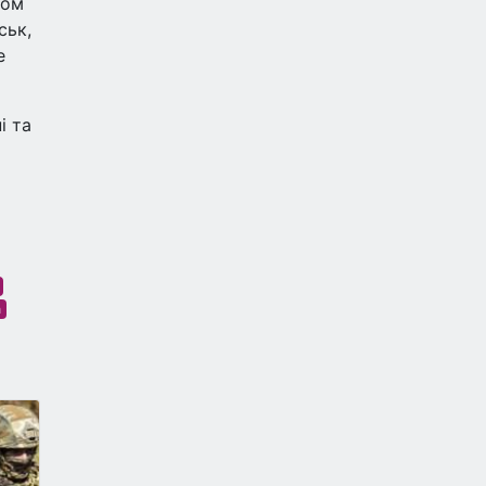
ром
ськ,
е
і та
а