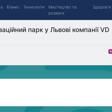
ка
Бізнес
Технологія
Мистецтво та
Здоров'я
розваги
ваційний парк у Львові компанії VD
Б