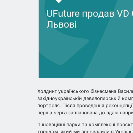
Холдинг українського бізнесмена Васил
західноукраїнській девелоперській комп
портфеля. Після проведення реконцепції,
перша черга запланована до здачі напри
"Інноваційні парки та комплексні проєк
трендом, який ми впровадили в Україні