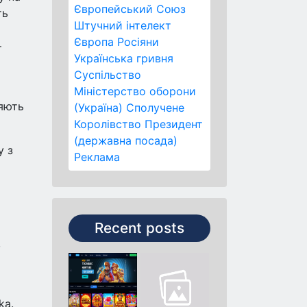
Європейський Союз
ть
Штучний інтелект
Європа
Росіяни
–
Українська гривня
Суспільство
Міністерство оборони
ляють
(Україна)
Сполучене
Королівство
Президент
(державна посада)
у з
Реклама
Recent posts
,
ka.