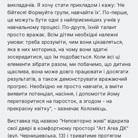
викладачів. Я хочу стати прикладом і кажу: 'Не
бійтеся! Формуйте групи, навчайте їх'. По-перше,
це можуть бути одні з найприємніших учнів у
навчальному процесі. По-друге, їхній талант
просто вражає. Всім дітям необхідні належні
умови: треба зрозуміти, чим вони цікавляться,
яка в них моторика, на чому вони здатні
зосередитися, що їм подобається. Коли всі ці
елементи зібрати разом, ми побачимо, що дитина
щаслива, вона може довго працювати і досягати
результатів, а також демонструвати вражаючий
прогрес. Необхідно не просто навчати, а вміти
виявити потенціал, насіння, і допомогти йому
перетворитися на паросток, а згодом - на
прекрасну квітку", - зазначає Коломієць.
Виставка під назвою "Неповторно живі" відкрила
свої двері в комфортному просторі "Art Area ДК"
(вул. Чернишевська, 13) і триватиме протягом