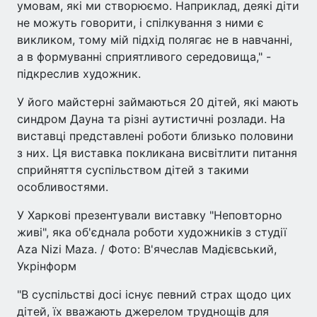
умовам, які ми створюємо. Наприклад, деякі діти
не можуть говорити, і спілкування з ними є
викликом, тому мій підхід полягає не в навчанні,
а в формуванні сприятливого середовища," -
підкреслив художник.
У його майстерні займаються 20 дітей, які мають
синдром Дауна та різні аутистичні розлади. На
виставці представлені роботи близько половини
з них. Ця виставка покликана висвітлити питання
сприйняття суспільством дітей з такими
особливостями.
У Харкові презентували виставку "Неповторно
живі", яка об'єднала роботи художників з студії
Aza Nizi Maza. / Фото: В'ячеслав Мадієвський,
Укрінформ
"В суспільстві досі існує певний страх щодо цих
дітей, їх вважають джерелом труднощів для