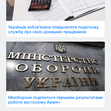
Українців зобов'язали повідомляти податкову
службу про своїх домашніх працівників
Міноборони поділилося першими результатами
роботи застосунку Армія+