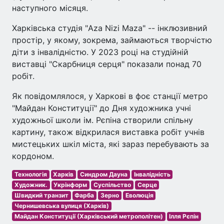
наступного місяця.
Харківська студія "Aza Nizi Maza" -- інклюзивний
простір, у якому, зокрема, займаються творчістю
діти з інвалідністю. У 2023 році на студійній
виставці "Скарбниця серця" показали понад 70
робіт.
Як повідомлялося, у Харкові в фоє станції метро
"Майдан Конституції" до Дня художника учні
художньої школи ім. Рєпіна створили спільну
картину, також відкрилася виставка робіт учнів
мистецьких шкіл міста, які зараз перебувають за
кордоном.
Технологія
Харків
Синдром Дауна
Інвалідність
Художник.
Укрінформ
Суспільство
Серце
Швидкий транзит
Фарба
Зерно
Еволюція
Чернишевська вулиця (Харків)
Майдан Конституції (Харківський метрополітен)
Ілля Рєпін