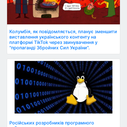
Колумбія, як повідомляється, планує зменшити
виставлення українського контенту на
платформі TikTok через звинувачення у
"пропаганді Збройних Сил України".
Російських розробників програмного