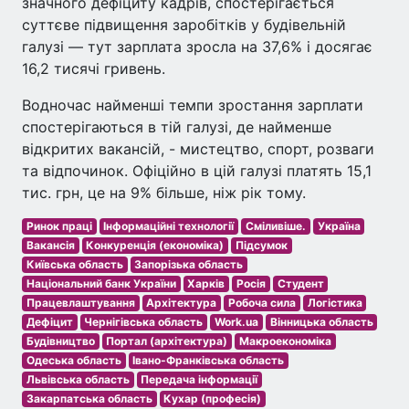
значного дефіциту кадрів, спостерігається
суттєве підвищення заробітків у будівельній
галузі — тут зарплата зросла на 37,6% і досягає
16,2 тисячі гривень.
Водночас найменші темпи зростання зарплати
спостерігаються в тій галузі, де найменше
відкритих вакансій, - мистецтво, спорт, розваги
та відпочинок. Офіційно в цій галузі платять 15,1
тис. грн, це на 9% більше, ніж рік тому.
Ринок праці
Інформаційні технології
Сміливіше.
Україна
Вакансія
Конкуренція (економіка)
Підсумок
Київська область
Запорізька область
Національний банк України
Харків
Росія
Студент
Працевлаштування
Архітектура
Робоча сила
Логістика
Дефіцит
Чернігівська область
Work.ua
Вінницька область
Будівництво
Портал (архітектура)
Макроекономіка
Одеська область
Івано-Франківська область
Львівська область
Передача інформації
Закарпатська область
Кухар (професія)