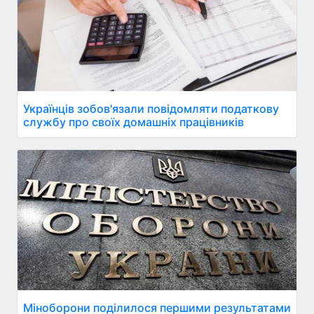
Українців зобов'язали повідомляти податкову
службу про своїх домашніх працівників
Міноборони поділилося першими результатами