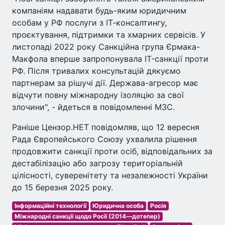
компаніям надавати будь-яким юридичним
особам у РФ послуги з ІТ-консалтингу,
проєктування, підтримки та хмарних сервісів. У
листопаді 2022 року Санкційна група Єрмака-
Макфола вперше запропонувала IT-санкції проти
РФ. Після тривалих консультацій дякуємо
партнерам за рішучі дії. Держава-агресор має
відчути повну міжнародну ізоляцію за свої
злочини", - йдеться в повідомленні МЗС.
Раніше Цензор.НЕТ повідомляв, що 12 вересня
Рада Європейського Союзу ухвалила рішення
продовжити санкції проти осіб, відповідальних за
дестабілізацію або загрозу територіальній
цілісності, суверенітету та незалежності України
до 15 березня 2025 року.
Інформаційні технології
Юридична особа
Росія
Міжнародні санкції щодо Росії (2014—дотепер)