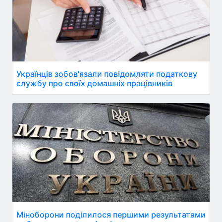
Українців зобов'язали повідомляти податкову
службу про своїх домашніх працівників
Міноборони поділилося першими результатами