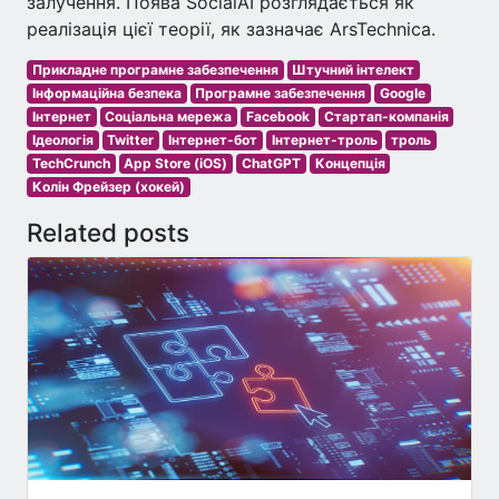
залучення. Поява SocialAI розглядається як
реалізація цієї теорії, як зазначає ArsTechnica.
Прикладне програмне забезпечення
Штучний інтелект
Інформаційна безпека
Програмне забезпечення
Google
Інтернет
Соціальна мережа
Facebook
Стартап-компанія
Ідеологія
Twitter
Інтернет-бот
Інтернет-троль
троль
TechCrunch
App Store (iOS)
ChatGPT
Концепція
Колін Фрейзер (хокей)
Related posts