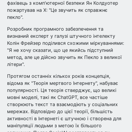
фахівець з комп'ютерної безпеки Ян Колдуотер
пожартував на X: "Це звучить як справжнє
пекло".
Розробник програмного забезпечення та
визнаний експерт у галузі штучного інтелекту
Колін Фрейзер поділився схожими міркуваннями:
"Я не хочу сказати, що це якийсь підступний
метод, але це дійсно звучить як Пекло з великої
літери".
Протягом останніх кількох років концепція,
відома як "Теорія мертвого Інтернету", набуває
популярності. Ця теорія стверджує, що великі
мовні моделі, такі як ChatGPT, все частіше
створюють текст та взаємодіють у соціальних
мережах. Відповідно до цієї теорії, більшість
активності в Інтернеті є штучною і створена для
маніпуляції людьми з метою їх більшого