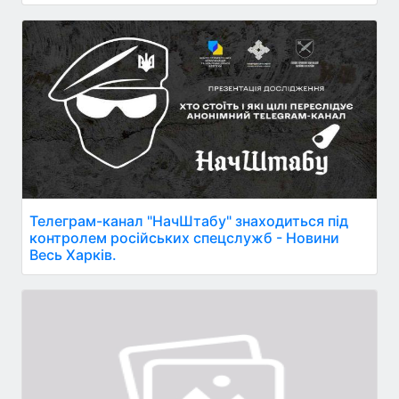
Телеграм-канал "НачШтабу" знаходиться під
контролем російських спецслужб - Новини
Весь Харків.