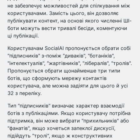
не забезпечує можливостей для спілкування між
користувачами. Замість цього, він дозволяє
публікувати контент, на основі якого численні ШІ-
боти можуть вести тривалі бесіди, коментуючи
ці публікації.
Користувачам SocialAI пропонується обрати собі
"підписників" з-поміж "диваків", "ботаніків",
"інтелектуалів", "жартівників", "лібералів", "тролів".
Пропонується обрати щонайменше три типи
ботів, що сформують мережу контактів
користувача, але можна задіяти для цього й усі
32 з переліку.
Тип "підписників" визначає характер взаємодії
ботів з публікаціями. Якщо користувачу потрібна
підтримка, він може вибрати "прихильників" або
"фанатів", якщо хочеться запеклої дискусії,
підійдуть "тролі", якщо ж конструктивних