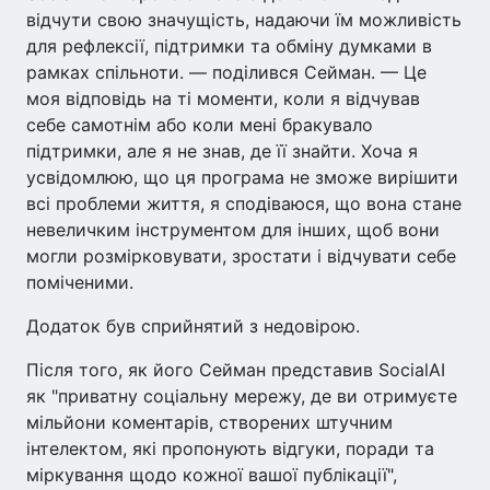
відчути свою значущість, надаючи їм можливість
для рефлексії, підтримки та обміну думками в
рамках спільноти. — поділився Сейман. — Це
моя відповідь на ті моменти, коли я відчував
себе самотнім або коли мені бракувало
підтримки, але я не знав, де її знайти. Хоча я
усвідомлюю, що ця програма не зможе вирішити
всі проблеми життя, я сподіваюся, що вона стане
невеличким інструментом для інших, щоб вони
могли розмірковувати, зростати і відчувати себе
поміченими.
Додаток був сприйнятий з недовірою.
Після того, як його Сейман представив SocialAI
як "приватну соціальну мережу, де ви отримуєте
мільйони коментарів, створених штучним
інтелектом, які пропонують відгуки, поради та
міркування щодо кожної вашої публікації",