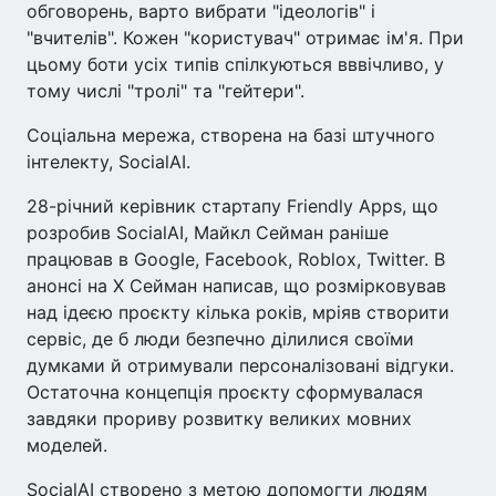
обговорень, варто вибрати "ідеологів" і
"вчителів". Кожен "користувач" отримає ім'я. При
цьому боти усіх типів спілкуються вввічливо, у
тому числі "тролі" та "гейтери".
Соціальна мережа, створена на базі штучного
інтелекту, SocialAI.
28-річний керівник стартапу Friendly Apps, що
розробив SocialAI, Майкл Сейман раніше
працював в Google, Facebook, Roblox, Twitter. В
анонсі на X Сейман написав, що розмірковував
над ідеєю проєкту кілька років, мріяв створити
сервіс, де б люди безпечно ділилися своїми
думками й отримували персоналізовані відгуки.
Остаточна концепція проєкту сформувалася
завдяки прориву розвитку великих мовних
моделей.
SocialAI створено з метою допомогти людям