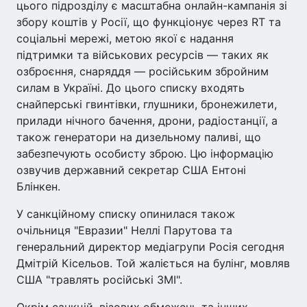
цього підрозділу є масштабна онлайн-кампанія зі
збору коштів у Росії, що функціонує через RT та
соціальні мережі, метою якої є надання
підтримки та військових ресурсів — таких як
озброєння, снаряддя — російським збройним
силам в Україні. До цього списку входять
снайперські гвинтівки, глушники, бронежилети,
прилади нічного бачення, дрони, радіостанції, а
також генератори на дизельному паливі, що
забезпечують особисту зброю. Цю інформацію
озвучив державний секретар США Ентоні
Блінкен.
У санкційному списку опинилася також
очільниця "Евразии" Неллі Парутова та
генеральний директор медіагрупи Росія сегодня
Дмітрій Кісельов. Той жаліється на булінг, мовляв
США "травлять російські ЗМІ".