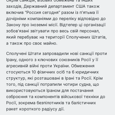
Окрім санкцій, візових обмежень та інших
заходів, Державний департамент США також
включив "Россия сегодня" разом із п'ятьма її
дочірніми компаніями до переліку відповідно до
Закону про іноземні місії. Відтепер ці організації
зобов'язані звітувати про весь свій персонал,
який перебуває на території Сполучених Штатів,
а також про своє майно.
Сполучені Штати запровадили нові санкції проти
Ірану, одного з ключових союзників Росії у її
агресивній війні проти України. Обмеження
стосуються 10 фізичних осіб та 6 юридичних
структур, які розташовані в Ірані та Росії. Крім
того, під санкції потрапили чотири судна, що
використовуються Іраном для постачання
озброєння та компонентів військової техніки до
Росії, зокрема безпілотників та балістичних
ракет короткого радіусу дії.