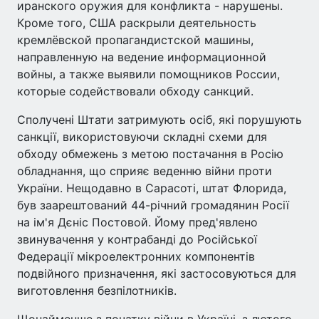
иранского оружия для конфликта - нарушены.
Кроме того, США раскрыли деятельность
кремлёвской пропагандистской машины,
направленную на ведение информационной
войны, а также выявили помощников России,
которые содействовали обходу санкций.
Сполучені Штати затримують осіб, які порушують
санкції, використовуючи складні схеми для
обходу обмежень з метою постачання в Росію
обладнання, що сприяє веденню війни проти
України. Нещодавно в Сарасоті, штат Флорида,
був заарештований 44-річний громадянин Росії
на ім'я Дєніс Постовой. Йому пред'явлено
звинувачення у контрабанді до Російської
Федерації мікроелектронних компонентів
подвійного призначення, які застосовуються для
виготовлення безпілотників.