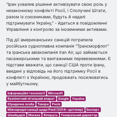
"Іран ухвалив рішення активізувати свою роль у
незаконному конфлікті Росії, і Сполучені Штати,
разом із союзниками, будуть й надалі
підтримувати Україну," - йдеться в повідомленні
Управління з контролю за іноземними активами.
Під дії американських санкцій потрапила
російська судноплавна компанія "Трансморфлот"
та іранська авіакомпанія Iran Air, що займається
пасажирськими та вантажними перевезеннями. Є
підстави вважати, що санкції США проти Ірану,
введені у відповідь на його підтримку Росії в
конфлікті з Україною, продовжать посилюватись
у майбутньому.
Інформаційні технології
Microsoft
Безпілотний літальний апарат
Google
Україна
Юридична особа
Товари
Росія
Міжнародні санкції щодо Росії (2014—дотепер)
Експорт
Швейцарія
Москва
Білорусь
Генеральний директор