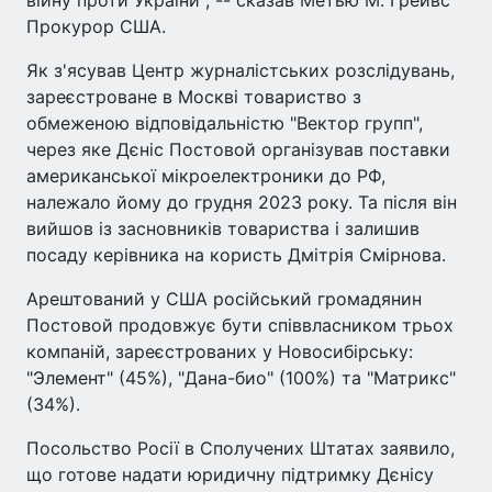
війну проти України", -- сказав Метью М. Грейвс
Прокурор США.
Як з'ясував Центр журналістських розслідувань,
зареєстроване в Москві товариство з
обмеженою відповідальністю "Вектор групп",
через яке Дєніс Постовой організував поставки
американської мікроелектроники до РФ,
належало йому до грудня 2023 року. Та після він
вийшов із засновників товариства і залишив
посаду керівника на користь Дмітрія Смірнова.
Арештований у США російський громадянин
Постовой продовжує бути співвласником трьох
компаній, зареєстрованих у Новосибірську:
"Элемент" (45%), "Дана-био" (100%) та "Матрикс"
(34%).
Посольство Росії в Сполучених Штатах заявило,
що готове надати юридичну підтримку Дєнісу