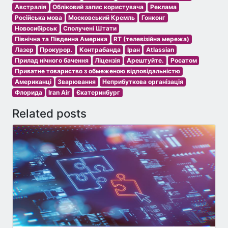
Австралія
Обліковий запис користувача
Реклама
Російська мова
Московський Кремль
Гонконг
Новосибірськ
Сполучені Штати
Північна та Південна Америка
RT (телевізійна мережа)
Лазер
Прокурор.
Контрабанда
Іран
Atlassian
Прилад нічного бачення
Ліцензія
Арештуйте.
Росатом
Приватне товариство з обмеженою відповідальністю
Американці
Зварювання
Неприбуткова організація
Флорида
Iran Air
Єкатеринбург
Related posts