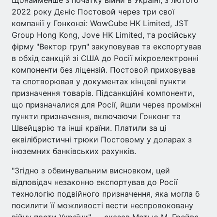
Щонайменше з початку війни в Україні, з лютого
2022 року Дєніс Постовой через три свої
компанії у Гонконзі: WowCube HK Limited, JST
Group Hong Kong, Jove HK Limited, та російську
фірму "Вектор груп" закуповував та експортував
в обхід санкцій зі США до Росії мікроелектронні
компоненти без ліцензій. Постовой приховував
та спотворював у документах кінцеві пункти
призначення товарів. Підсанкційні компоненти,
що призначалися для Росії, йшли через проміжні
пункти призначення, включаючи Гонконг та
Швейцарію та інші країни. Платили за ці
еквілібристичні трюки Постовому у доларах з
іноземних банківських рахунків.
"Згідно з обвинувальним висновком, цей
відповідач незаконно експортував до Росії
технологію подвійного призначення, яка могла б
посилити її можливості вести неспровоковану