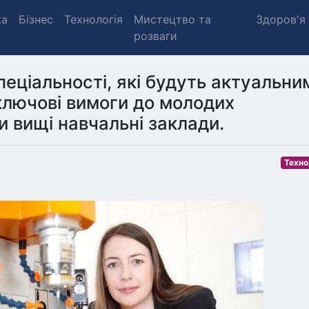
ка
Бізнес
Технологія
Мистецтво та
Здоров'я
розваги
пеціальності, які будуть актуальни
ключові вимоги до молодих
ли вищі навчальні заклади.
Техно