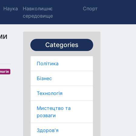
Наука
Навколишнє
Спорт
середовище
ми
Categories
Політика
логія
Бізнес
Технологія
Мистецтво та
розваги
Здоров'я