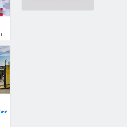
)
овий