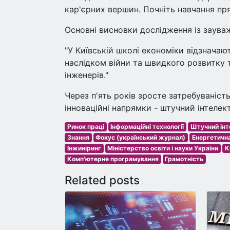
кар'єрних вершин. Почніть навчання пря
Основні висновки дослідження із заува
"У Київській школі економіки відзначаю
наслідком війни та швидкого розвитку т
інженерів."
Через п'ять років зросте затребуваність
інноваційні напрямки - штучний інтелект,
Ринок праці
Інформаційні технології
Штучний інт
Знання
Фокус (український журнал)
Енергетична
Інжиніринг
Міністерство освіти і науки України
К
Комп'ютерне програмування
Грамотність
Related posts