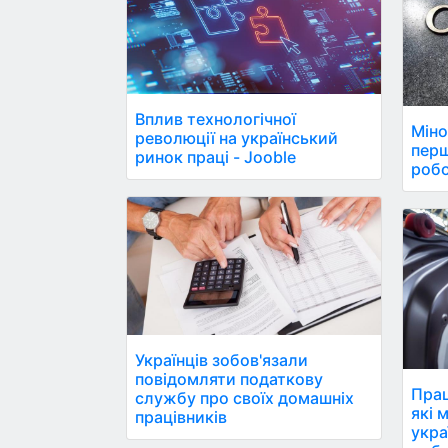
Вплив технологічної
Міно
революції на український
пер
ринок праці - Jooble
робо
Українців зобов'язали
повідомляти податкову
Прац
службу про своїх домашніх
які 
працівників
укра