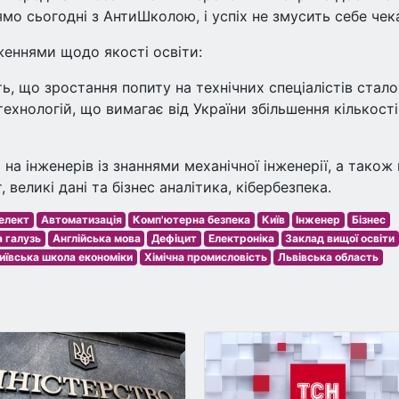
мо сьогодні з АнтиШколою, і успіх не змусить себе чек
женнями щодо якості освіти:
ть, що зростання попиту на технічних спеціалістів стало
ехнологій, що вимагає від України збільшення кількості
 на інженерів із знаннями механічної інженерії, а також 
 великі дані та бізнес аналітика, кібербезпека.
елект
Автоматизація
Комп'ютерна безпека
Київ
Інженер
Бізнес
 галузь
Англійська мова
Дефіцит
Електроніка
Заклад вищої освіти
иївська школа економіки
Хімічна промисловість
Львівська область