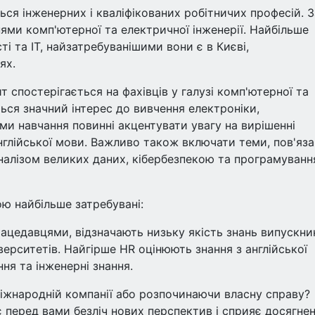
ся інженерних і кваліфікованих робітничих професій. 
ннями комп'ютерної та електричної інженерії. Найбільше
і та ІТ, найзатребуванішими вони є в Києві,
ях.
т спостерігається на фахівців у галузі комп'ютерної та
ться значний інтерес до вивчення електроніки,
ами навчання повинні акцентувати увагу на вирішенні
нглійської мови. Важливо також включати теми, пов'язан
налізом великих даних, кібербезпекою та програмуван
ою найбільше затребувані:
рацедавцями, відзначають низьку якість знань випускни
ерситетів. Найгірше HR оцінюють знання з англійської
ня та інженерні знання.
іжнародній компанії або розпочинаючи власну справу?
 перед вами безліч нових перспектив і сприяє досягне