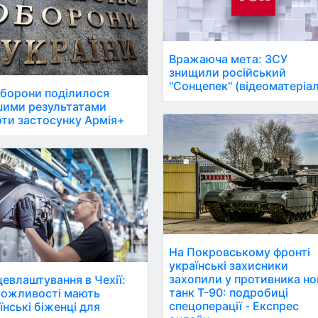
Вражаюча мета: ЗСУ
знищили російський
"Сонцепек" (відеоматеріал
борони поділилося
шими результатами
ти застосунку Армія+
На Покровському фронті
українські захисники
захопили у противника н
евлаштування в Чехії:
танк Т-90: подробиці
можливості мають
спецоперації - Експрес
їнські біженці для