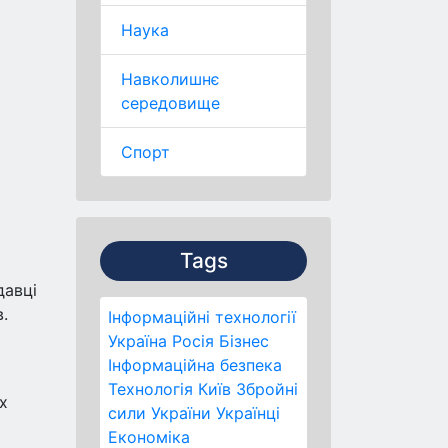
Наука
Навколишнє
середовище
Спорт
Tags
давці
.
Інформаційні технології
Україна
Росія
Бізнес
Інформаційна безпека
Технологія
Київ
Збройні
х
сили України
Українці
Економіка