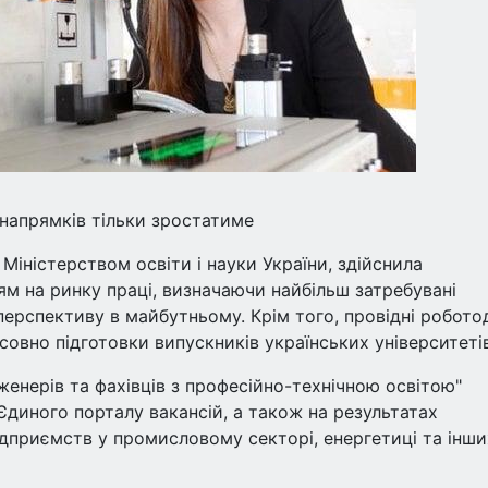
 напрямків тільки зростатиме
 Міністерством освіти і науки України, здійснила
м на ринку праці, визначаючи найбільш затребувані
 перспективу в майбутньому. Крім того, провідні робото
овно підготовки випускників українських університетів
женерів та фахівців з професійно-технічною освітою"
 Єдиного порталу вакансій, а також на результатах
ідприємств у промисловому секторі, енергетиці та інши