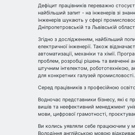
Дефіцит працівників переважно стосуєть
найбільший запит - на інженерів зі зна
інженерів шукають у сфері промисловост
Дніпропетровській та Львівській област
Згідно з дослідженням, найбільший попи
електричної інженерії. Також відзначає
автоматизації, механіки та хімії. Прогр
проблем, розробці рішень та вивченні а
штучним інтелектом, робототехнікою, а
для конкретних галузей промисловості.
Серед працівників з професійною освіт
Водночас представники бізнесу, які є п
вишів та неефективний менеджмент унів
мови, цифрової грамотності, проєктуван
Ви колись уявляли себе працюючим у м
Володіння англійською мовою відкриває