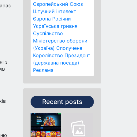
Європейський Союз
Зараз
Штучний інтелект
Європа
Росіяни
Українська гривня
Суспільство
Міністерство оборони
(Україна)
Сполучене
Королівство
Президент
і з
(державна посада)
ням
Реклама
ків
Recent posts
нню