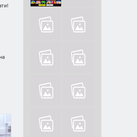
ати!
на