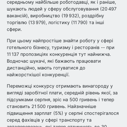
середньому найбільше роботодавці, як і раніше,
шукають людей у сферу обслуговування (20 497
вакансій), виробництво (19 932), роздрібну
торгівлю (13 979), логістику (11 790) та інші
сфери.
При цьому найпростіше знайти роботу у сфері
готельного бізнесу, туризму і ресторанів -- при
11 137 пропозиціях конкуренція тут найнижча.
Водночас шукачі, які бажають працювати
дистанційно, мають готуватися до
найжорсткішої конкуренції.
Переможці конкурсу отримають винагороду у
вигляді заробітної плати, середній рівень якої, за
підсумками серпня, зріс на 500 гривень і тепер
становить 21 500 гривень. Найзначніше
підвищення зарплат (5%) у серпні спостерігалося
серед фахівців у сфері транспорту та
автоперевезень, які тепер отримують до 30