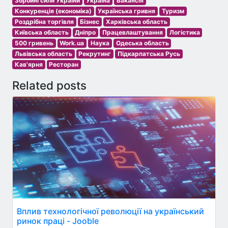
Збройні сили України
Україна
Вакансія
Конкуренція (економіка)
Українська гривня
Туризм
Роздрібна торгівля
Бізнес
Харківська область
Київська область
Дніпро
Працевлаштування
Логістика
500 гривень
Work.ua
Наука
Одеська область
Львівська область
Рекрутинг
Підкарпатська Русь
Кав'ярня
Ресторан
Related posts
Вплив технологічної революції на український
ринок праці - Jooble