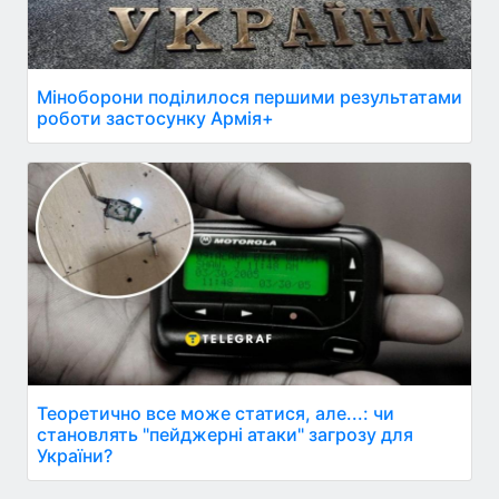
Міноборони поділилося першими результатами
роботи застосунку Армія+
Теоретично все може статися, але...: чи
становлять "пейджерні атаки" загрозу для
України?