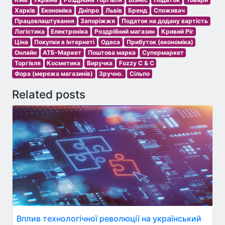
Харків
Економіка
Дніпро
Львів
Бренд
Споживач
Працевлаштування
Запоріжжя
Податок на додану вартість
Логістика
Електроніка
Роздрібний магазин
Кривий Ріг
Ціна
Покупки в Інтернеті
Одеса
Прибуток (економіка)
Онлайн
АТБ-Маркет
Поштова марка
Супермаркет
Торгівля
Косметика
Виручка
Fozzy C & C
Фора (мережа магазинів)
Зручно.
Сільпо
Related posts
Вплив технологічної революції на український