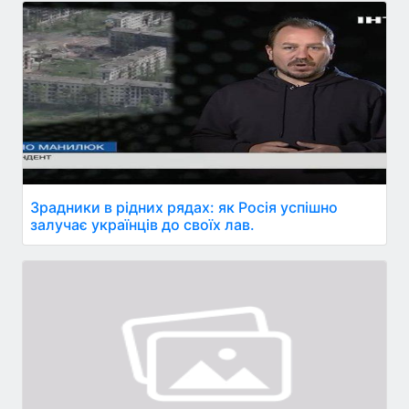
Зрадники в рідних рядах: як Росія успішно
залучає українців до своїх лав.