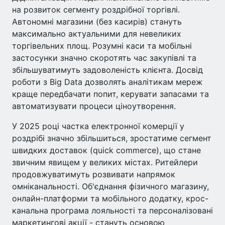
на розвиток сегменту роздрібної торгівлі.
Автономні магазини (без касирів) стануть
максимально актуальними для невеликих
торгівельних площ. Розумні каси та мобільні
застосунки значно скоротять час закупівлі та
збільшуватимуть задоволеність клієнта. Досвід
роботи з Big Data дозволять аналітикам мереж
краще передбачати попит, керувати запасами та
автоматизувати процеси ціноутворення.
У 2025 році частка електронної комерції у
роздрібі значно збільшиться, зростатиме сегмент
швидких доставок (quick commerce), що стане
звичним явищем у великих містах. Ритейлери
продовжуватимуть розвивати напрямок
омніканальності. Об'єднання фізичного магазину,
онлайн-платформи та мобільного додатку, крос-
канальна програма лояльності та персоналізовані
маркетингові акції - стануть основою