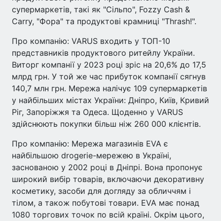
супермаркетів, такі як "Сільпо", Fozzy Cash &
Carry, "Фора" та продуктові крамниці "Thrash!".
Про компанію: VARUS входить у ТОП-10
представників продуктового ритейлу України.
Виторг компанії у 2023 році зріс на 20,6% до 17,5
млрд грн. У той же час прибуток компанії сягнув
140,7 млн грн. Мережа налічує 109 супермаркетів
у найбільших містах України: Дніпро, Київ, Кривий
Ріг, Запоріжжя та Одеса. Щоденно у VARUS
здійснюють покупки більш ніж 260 000 клієнтів.
Про компанію: Мережа магазинів EVA є
найбільшою drogerie-мережею в Україні,
заснованою у 2002 році в Дніпрі. Вона пропонує
широкий вибір товарів, включаючи декоративну
косметику, засоби для догляду за обличчям і
тілом, а також побутові товари. EVA має понад
1080 торгових точок по всій країні. Окрім цього,