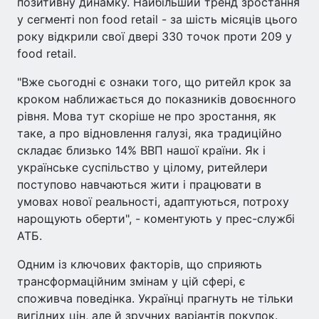
позитивну динамку. Найбільший тренд зростання
у сегменті non food retail - за шість місяців цього
року відкрили свої двері 330 точок проти 209 у
food retail.
"Вже сьогодні є ознаки того, що ритейл крок за
кроком наближається до показників довоєнного
рівня. Мова тут скоріше не про зростання, як
таке, а про відновлення галузі, яка традиційно
складає близько 14% ВВП нашої країни. Як і
українське суспільство у цілому, ритейлери
поступово навчаються жити і працювати в
умовах нової реальності, адаптуються, потроху
нарощують оберти", - коментують у прес-службі
АТБ.
Одним із ключових факторів, що сприяють
трансформаційним змінам у цій сфері, є
споживча поведінка. Українці прагнуть не тільки
вигідних цін, але й зручних варіантів покупок.