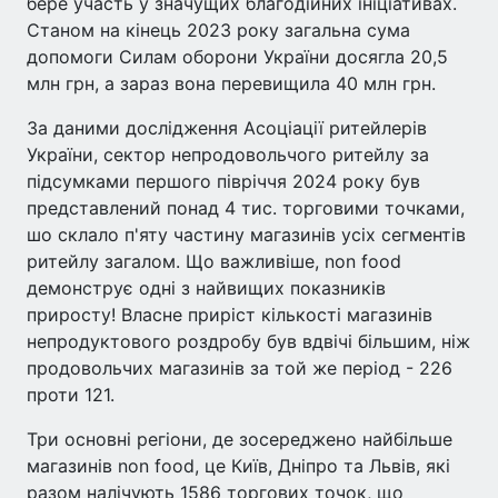
бере участь у значущих благодійних ініціативах.
Станом на кінець 2023 року загальна сума
допомоги Силам оборони України досягла 20,5
млн грн, а зараз вона перевищила 40 млн грн.
За даними дослідження Асоціації ритейлерів
України, сектор непродовольчого ритейлу за
підсумками першого півріччя 2024 року був
представлений понад 4 тис. торговими точками,
шо склало п'яту частину магазинів усіх сегментів
ритейлу загалом. Що важливіше, non food
демонструє одні з найвищих показників
приросту! Власне приріст кількості магазинів
непродуктового роздробу був вдвічі більшим, ніж
продовольчих магазинів за той же період - 226
проти 121.
Три основні регіони, де зосереджено найбільше
магазинів non food, це Київ, Дніпро та Львів, які
разом налічують 1586 торгових точок, що