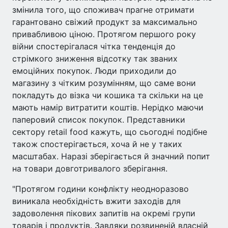
змінила того, що споживач прагне отримати
гарантовано свіжий продукт за максимально
привабливою ціною. Протягом першого року
війни спостерігалася чітка тенденція до
стрімкого зниження відсотку так званих
емоційних покупок. Люди приходили до
магазину з чітким розумінням, що саме вони
покладуть до візка чи кошика та скільки на це
мають намір витратити коштів. Нерідко маючи
паперовий список покупок. Представники
сектору retail food кажуть, що сьогодні подібне
також спостерігається, хоча й не у таких
масштабах. Наразі зберігається й значний попит
на товари довготривалого зберігання.
"Протягом години конфлікту неодноразово
виникала необхідність вжити заходів для
задоволення пікових запитів на окремі групи
товарів і продуктів. Завдяки розвиненій власній