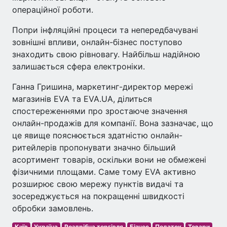
операційної роботи.
Попри інфляційні процеси та непередбачувані
зовнішні впливи, онлайн-бізнес поступово
знаходить свою рівновагу. Найбільш надійною
залишається сфера електроніки.
Ганна Гришина, маркетинг-директор мережі
магазинів EVA та EVA.UA, ділиться
спостереженнями про зростаюче значення
онлайн-продажів для компанії. Вона зазначає, що
це явище пояснюється здатністю онлайн-
ритейлерів пропонувати значно більший
асортимент товарів, оскільки вони не обмежені
фізичними площами. Саме тому EVA активно
розширює свою мережу пунктів видачі та
зосереджується на покращенні швидкості
обробки замовлень.
Київ
Україна
Роздрібна торгівля
Бізнес
Податок
Товари