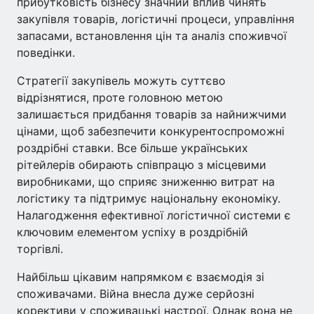
прибутковість бізнесу значний вплив чинять
закупівля товарів, логістичні процеси, управління
запасами, встановлення цін та аналіз споживчої
поведінки.
Стратегії закупівель можуть суттєво
відрізнятися, проте головною метою
залишається придбання товарів за найнижчими
цінами, щоб забезпечити конкурентоспроможні
роздрібні ставки. Все більше українських
рітейлерів обирають співпрацю з місцевими
виробниками, що сприяє зниженню витрат на
логістику та підтримує національну економіку.
Налагодження ефективної логістичної системи є
ключовим елементом успіху в роздрібній
торгівлі.
Найбільш цікавим напрямком є взаємодія зі
споживачами. Війна внесла дуже серйозні
корективи у споживацькі настрої. Однак вона не