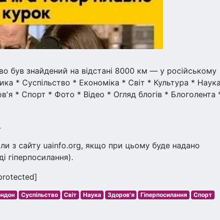
во був знайдений на відстані 8000 км — у російському
ика * Суспільство * Економіка * Світ * Культура * Наука
ов'я * Спорт * Фото * Відео * Огляд блогів * Блоголента 
.
и з сайту uainfo.org, якщо при цьому буде надано
ді гіперпосилання).
protected]
ондон
Суспільство
Світ
Наука
Здоров'я
Гіперпосилання
Спорт