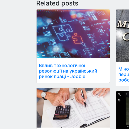
Related posts
Вплив технологічної
Міно
революції на український
пер
ринок праці - Jooble
робо