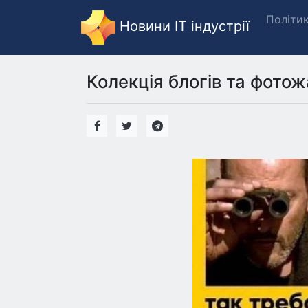
Політи
Новини IT індустрії
Колекція блогів та фотож