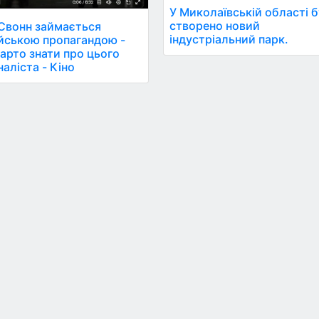
У Миколаївській області 
створено новий
Свонн займається
індустріальний парк.
йською пропагандою -
арто знати про цього
аліста - Кіно