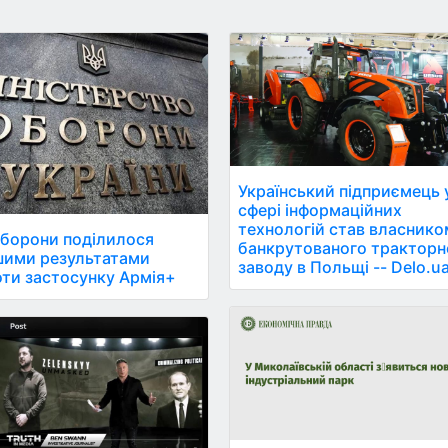
Український підприємець 
сфері інформаційних
технологій став власнико
борони поділилося
банкрутованого тракторн
шими результатами
заводу в Польщі -- Delo.u
ти застосунку Армія+