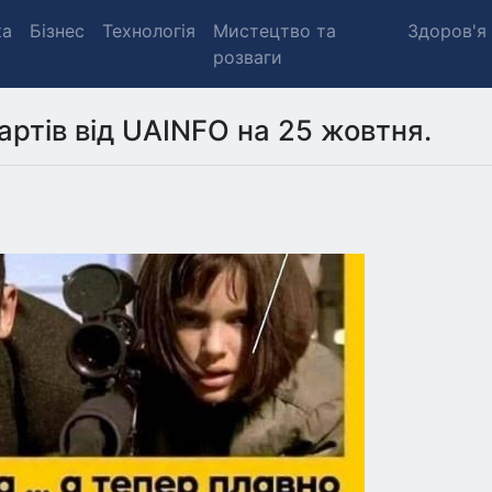
ка
Бізнес
Технологія
Мистецтво та
Здоров'я
розваги
артів від UAINFO на 25 жовтня.