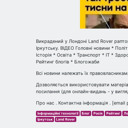
Викрадений у Лондоні Land Rover рапто
Іркутську. ВІДЕО Головні новини * Політ
Історія * Освіта * Транспорт * IT * Здор
Рейтинг блогів * Блогожаби
Всі новини належать їх правовласникам
Дозволяється використовувати матеріал
посилання (для онлайн-видань - у вигля
Про нас . Контактна інформація . [email 
Інформаційні технології
Блог
Росія
Рейтинг
Л
Іркутськ
Land Rover