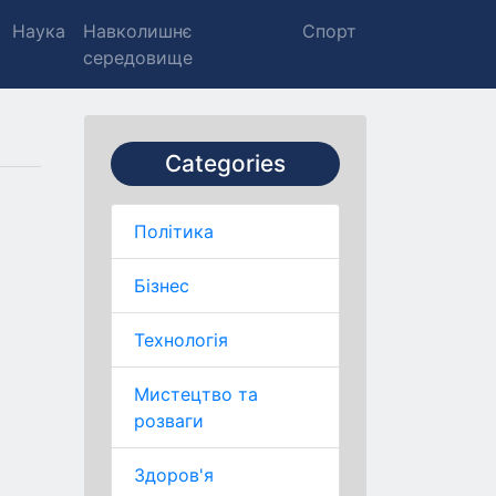
Наука
Навколишнє
Спорт
середовище
Categories
Політика
Бізнес
Технологія
Мистецтво та
розваги
Здоров'я