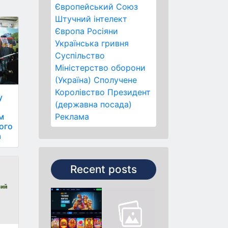
Європейський Союз
Штучний інтелект
Європа
Росіяни
Українська гривня
Суспільство
Міністерство оборони
(Україна)
Сполучене
Королівство
Президент
у
(державна посада)
Реклама
м
ого
a
Recent posts