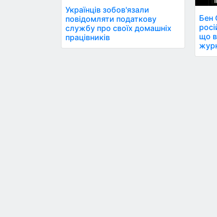
Українців зобов'язали
Бен 
повідомляти податкову
росі
службу про своїх домашніх
що в
працівників
журн