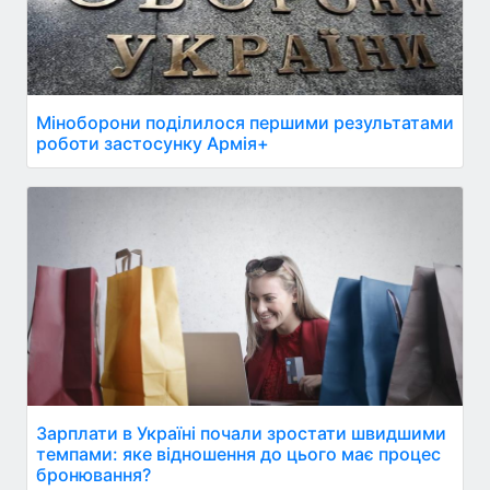
Міноборони поділилося першими результатами
роботи застосунку Армія+
Зарплати в Україні почали зростати швидшими
темпами: яке відношення до цього має процес
бронювання?