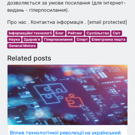
дозволяється за умови посилання (для інтернет-
видань - гіперпосилання).
Про нас . Контактна інформація . [email protected]
Інформаційні технології
Блог
Рейтинг
Суспільство
Світ
Наука
Здоров'я
Гіперпосилання
Спорт
Електронна пошта
General Motors
Related posts
Вплив технологічної революції на український