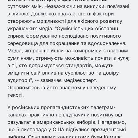
суттєвих змін. Незважаючи на виклики, пов'язані
з війною, Довженко вважає, що ці фактори
створюють можливості для якісного розвитку
українських медіа: "Сумісність цих обставин
сприяє формуванню несподівано позитивного
середовища для покращення та вдосконалення.
Медіа, які раніше йшли на компроміси з власним
сумлінням, отримують можливість почати з нуля;
а ті, хто дотримується стандартів, можуть
зміцнити свій вплив на суспільство та довіру
аудиторії", -- зазначає медіаексперт.
Ознайомтесь із його аналізом у наведеному
тексті.
У російських пропагандистських телеграм-
каналах практично не відзначили позитиву від
результатів американських виборів. Нагадаємо,
що 5 листопада у США відбулися президентські
вибори. Основними кандидатами були Камала