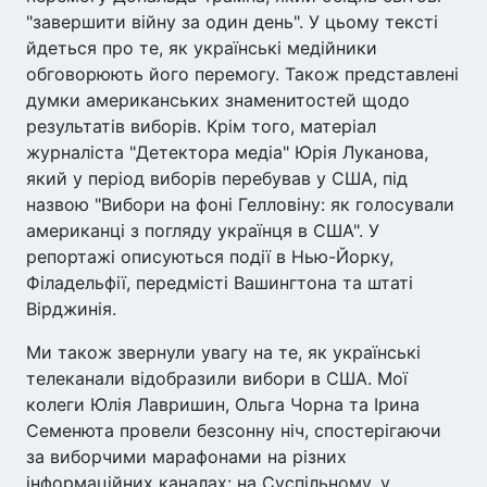
"завершити війну за один день". У цьому тексті
йдеться про те, як українські медійники
обговорюють його перемогу. Також представлені
думки американських знаменитостей щодо
результатів виборів. Крім того, матеріал
журналіста "Детектора медіа" Юрія Луканова,
який у період виборів перебував у США, під
назвою "Вибори на фоні Гелловіну: як голосували
американці з погляду українця в США". У
репортажі описуються події в Нью-Йорку,
Філадельфії, передмісті Вашингтона та штаті
Вірджинія.
Ми також звернули увагу на те, як українські
телеканали відобразили вибори в США. Мої
колеги Юлія Лавришин, Ольга Чорна та Ірина
Семенюта провели безсонну ніч, спостерігаючи
за виборчими марафонами на різних
інформаційних каналах: на Суспільному, у