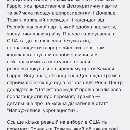
Гарріс, яка представляла Демократичну партію
та займала посаду віцепрезидентки, і Дональд
Трамп, колишній президент і кандидат від
Республіканської партії, який здобув перемогу,
знову очоливши країну. Під час голосування в
США та до оголошення результатів,
пропагандисти в проросійських телеграм-
каналах ігнорували спроби залишитися
нейтральними та поступово почали
розповсюджувати антирекламу проти Камали
Гарріс. Водночас, обговорення Дональда Трампа
сприймалося як ще одна загроза для Росії. Центр
досліджень "Детектора медіа" провів аналіз заяв
пропагандистів про перемогу Трампа —
детальніше про це можна дізнатися в статті
"Напружилися, укронацисти?".
Ось ще кілька реакцій на вибори в США та
перемогу Дональда Трампа, який обіцяв світові