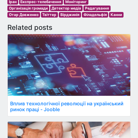
Іран
Експрес-телебачення
Моніторинг
Організація громади
Детектор медіа
Редагування
Отар Довженко
Твіттер
Вірджинія
Філадельфія
Канни
Related posts
Вплив технологічної революції на український
ринок праці - Jooble