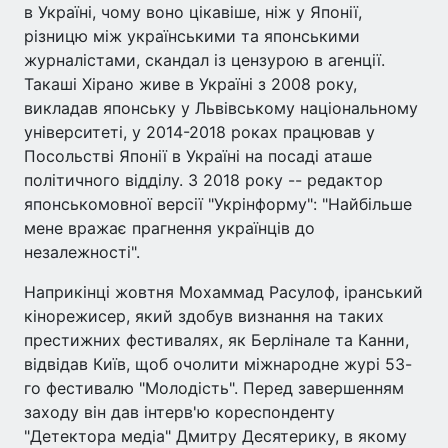
в Україні, чому воно цікавіше, ніж у Японії,
різницю між українськими та японськими
журналістами, скандал із цензурою в агенції.
Такаші Хірано живе в Україні з 2008 року,
викладав японську у Львівському національному
університеті, у 2014-2018 роках працював у
Посольстві Японії в Україні на посаді аташе
політичного відділу. З 2018 року -- редактор
японськомовної версії "Укрінформу": "Найбільше
мене вражає прагнення українців до
незалежності".
Наприкінці жовтня Мохаммад Расулоф, іранський
кінорежисер, який здобув визнання на таких
престижних фестивалях, як Берлінале та Канни,
відвідав Київ, щоб очолити міжнародне журі 53-
го фестивалю "Молодість". Перед завершенням
заходу він дав інтерв'ю кореспонденту
"Детектора медіа" Дмитру Десятерику, в якому