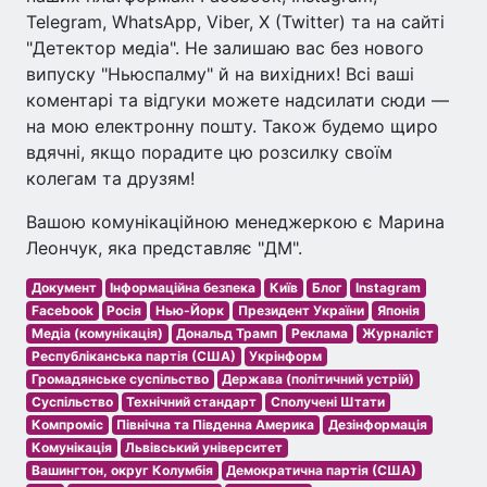
Telegram, WhatsApp, Viber, X (Twitter) та на сайті
"Детектор медіа". Не залишаю вас без нового
випуску "Ньюспалму" й на вихідних! Всі ваші
коментарі та відгуки можете надсилати сюди —
на мою електронну пошту. Також будемо щиро
вдячні, якщо порадите цю розсилку своїм
колегам та друзям!
Вашою комунікаційною менеджеркою є Марина
Леончук, яка представляє "ДМ".
Документ
Інформаційна безпека
Київ
Блог
Instagram
Facebook
Росія
Нью-Йорк
Президент України
Японія
Медіа (комунікація)
Дональд Трамп
Реклама
Журналіст
Республіканська партія (США)
Укрінформ
Громадянське суспільство
Держава (політичний устрій)
Суспільство
Технічний стандарт
Сполучені Штати
Компроміс
Північна та Південна Америка
Дезінформація
Комунікація
Львівський університет
Вашингтон, округ Колумбія
Демократична партія (США)