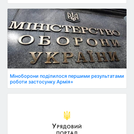
Міноборони поділилося першими результатами
роботи застосунку Армія+