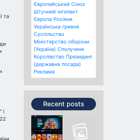
Європейський Союз
і
Штучний інтелект
ї та
Європа
Росіяни
Українська гривня
Суспільство
Міністерство оборони
оди
(Україна)
Сполучене
и
Королівство
Президент
(державна посада)
и
Реклама
Recent posts
 і
022
аїни.