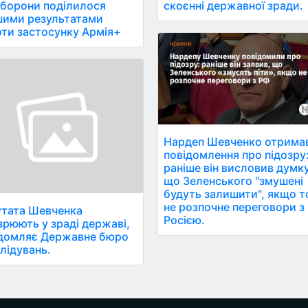
скоєнні державної зради.
борони поділилося
шими результатами
ти застосунку Армія+
Нардеп Шевченко отрима
повідомлення про підозру
раніше він висловив думку
що Зеленського "змушені
будуть залишити", якщо т
не розпочне переговори з
тата Шевченка
Росією.
зрюють у зраді державі,
домляє Державне бюро
лідувань.