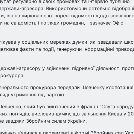
путат регулярно в своїх промовах та інтерв'ю публічно
держави-агресора. Використовуючи ретельно відобран
іки, він поширював спотворені відомості щодо зовнішньо
 на свідомість і погляди громадян, - зазначає Офіс
лікував у соціальних мережах думки, які завдавали шк
ривлював факти та події, генеруючи інформаційні привод
ржаві-агресору у здійсненні підривної діяльності прот
прокурора.
енерального прокурора передали Шевченку клопотання
ляді утримання під вартою.
евченко, який був виключений з фракції "Слуга народу"
их поглядів, висловив думку, що звільнення Києва у 2
 не завдяки Збройним силам України.
вченко з'явився в парламенті в формі Збройних сил Укр