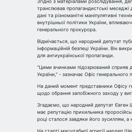
Згідно з матеріалами розслідування, де
транслював пропагандистські меседжі 
дані та різноманітні маніпулятивні техн
внутрішньої політики України, впливаючи
генерального прокурора.
Відмічається, що народний депутат пуб
інформаційній безпеці України. Він вик
для антиукраїнської пропаганди.
"Цими вчинками підозрюваний сприяв де
України," - зазначає Офіс генерального 
На даний момент представники Офісу г
щодо обрання запобіжного заходу у виг
Згадаємо, що народний депутат Євген Ш
має репутацію прихильника проросійськ
році сталося завдяки його зусиллям, а
На старті масштабної агресії нардеп Ше