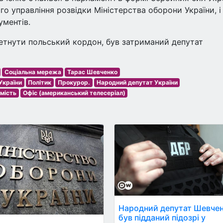
о управління розвідки Міністерства оборони України, і
ументів.
еретнути польський кордон, був затриманий депутат
Соціальна мережа
Тарас Шевченко
України
Політик
Прокурор.
Народний депутат України
мість
Офіс (американський телесеріал)
Народний депутат Шевче
був підданий підозрі у