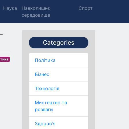
Наука
Навколишнє
Спорт
середовище
-
Categories
ітика
Політика
Бізнес
Технологія
Мистецтво та
розваги
Здоров'я