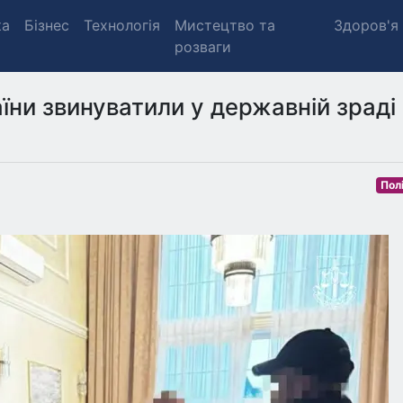
ка
Бізнес
Технологія
Мистецтво та
Здоров'я
розваги
їни звинуватили у державній зраді 
Пол