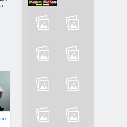
 в
нко