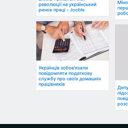
Міно
революції на український
пер
ринок праці - Jooble
робо
Українців зобов'язали
повідомляти податкову
службу про своїх домашніх
працівників
Депу
підо
пові
розс