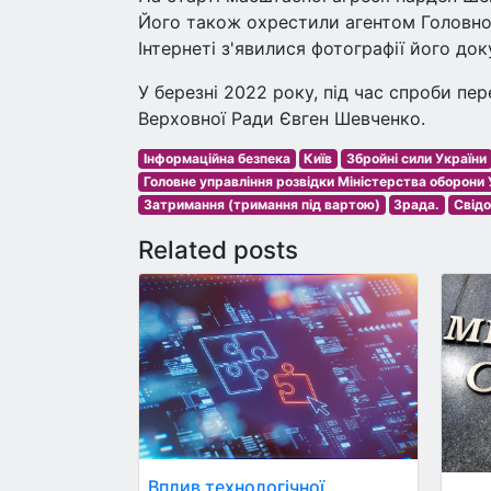
Його також охрестили агентом Головног
Інтернеті з'явилися фотографії його док
У березні 2022 року, під час спроби п
Верховної Ради Євген Шевченко.
Інформаційна безпека
Київ
Збройні сили України
Головне управління розвідки Міністерства оборони 
Затримання (тримання під вартою)
Зрада.
Свідо
Related posts
Вплив технологічної