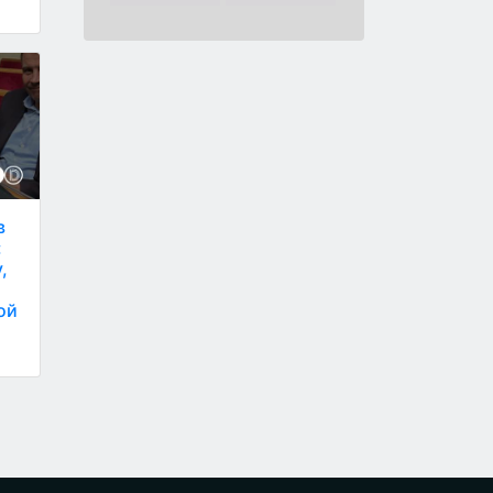
в
:
,
ой