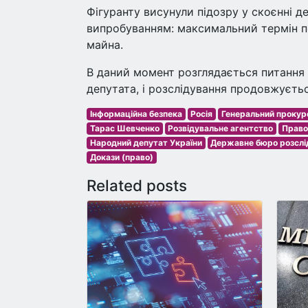
Фігуранту висунули підозру у скоєнні 
випробуванням: максимальний термін п
майна.
В даний момент розглядається питання 
депутата, і розслідування продовжуєтьс
Інформаційна безпека
Росія
Генеральний прокур
Тарас Шевченко
Розвідувальне агентство
Право
Народний депутат України
Державне бюро розслі
Докази (право)
Related posts