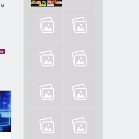
им
ма