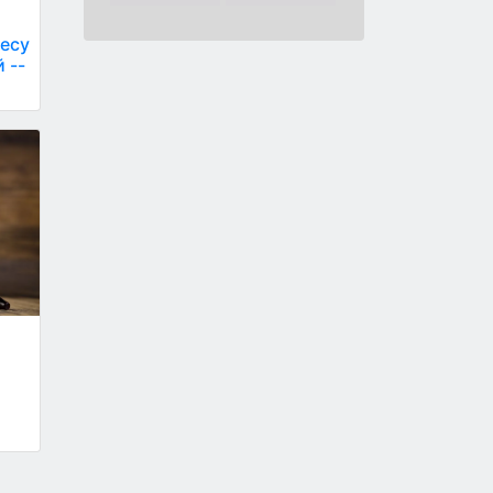
несу
 --