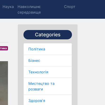
Наука
Навколишнє
Спорт
середовище
Categories
ітика
Політика
Бізнес
Технологія
Мистецтво та
розваги
Здоров'я