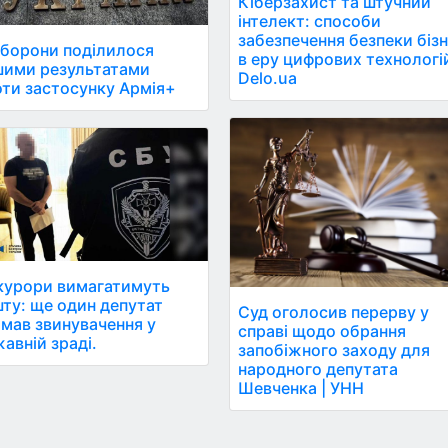
Кіберзахист та штучний
інтелект: способи
забезпечення безпеки біз
борони поділилося
в еру цифрових технологій
шими результатами
Delo.ua
ти застосунку Армія+
курори вимагатимуть
ту: ще один депутат
Суд оголосив перерву у
мав звинувачення у
справі щодо обрання
авній зраді.
запобіжного заходу для
народного депутата
Шевченка | УНН