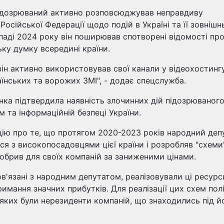
підозрюваний активно розповсюджував неправдиву
осійської Федерації щодо подій в Україні та її зовнішн
опаді 2024 року він поширював спотворені відомості пр
ку думку всередині країни.
він активно використовував свої канали у відеохостинг
раїнських та ворожих ЗМІ", - додає спецслужба.
ка підтвердила наявність злочинних дій підозрюваного,
та інформаційній безпеці України.
цію про те, що протягом 2020-2023 років народний деп
вся з високопосадовцями цієї країни і розробляв "схеми
добрив для своїх компаній за заниженими цінами.
ов'язані з народним депутатом, реалізовували ці ресурс
мання значних прибутків. Для реалізації цих схем пол
 яких були нерезиденти компаній, що знаходились під й