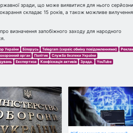
державної зради, що може виявитися для нього серйозн
окарання складає 15 років, а також можливе вилучення
про визначення запобіжного заходу для народного
я.
ор України
Білорусь
Telegram (сервіс обміну повідомленнями)
Рекла
охоронний орган
Політик
Служба безпеки України
дувань
Експертиза
Конфіскація активів
Зрада.
YouTube