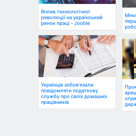
Вплив технологічної
Міно
революції на український
пер
ринок праці - Jooble
робо
Українців зобов'язали
Про
повідомляти податкову
ареш
службу про своїх домашніх
отри
працівників
держ