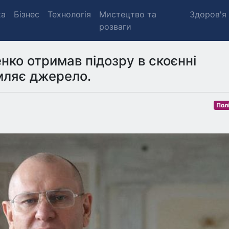
ка
Бізнес
Технологія
Мистецтво та
Здоров'я
розваги
ко отримав підозру в скоєнні
мляє джерело.
Пол