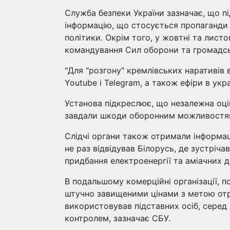
Служба безпеки України зазначає, що 
інформацію, що стосується пропаганди Р
політики. Окрім того, у жовтні та лист
командування Сил оборони та громадсь
"Для "розгону" кремлівських наративів 
Youtube і Telegram, а також ефіри в ук
Установа підкреслює, що незалежна оцін
завдали шкоди оборонним можливостям 
Слідчі органи також отримали інформа
не раз відвідував Білорусь, де зустріча
придбання електроенергії та аміачних 
В подальшому комерційні організації, п
штучно завищеними цінами з метою отри
використовував підставних осіб, серед
контролем, зазначає СБУ.