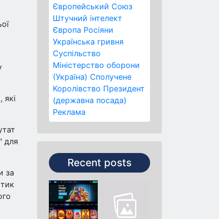
Європейський Союз
Штучний інтелект
ьої
Європа
Росіяни
о
Українська гривня
Суспільство
Міністерство оборони
у
(Україна)
Сполучене
Королівство
Президент
 які
(державна посада)
Реклама
утат
" для
Recent posts
и за
ітик
ого