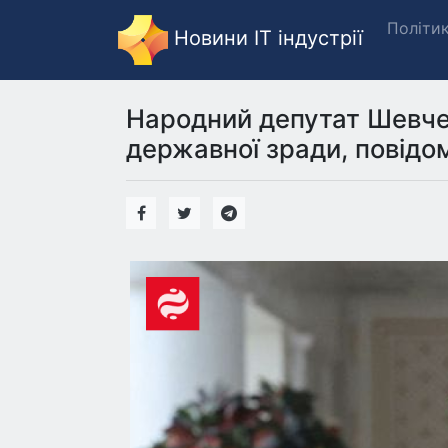
Політи
Новини IT індустрії
Народний депутат Шевчен
державної зради, повідо