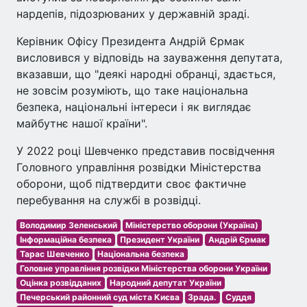
нардепів, підозрюваних у державній зраді.
Керівник Офісу Президента Андрій Єрмак
висловився у відповідь на зауваження депутата,
вказавши, що "деякі народні обранці, здається,
не зовсім розуміють, що таке національна
безпека, національні інтереси і як виглядає
майбутнє нашої країни".
У 2022 році Шевченко представив посвідчення
Головного управління розвідки Міністерства
оборони, щоб підтвердити своє фактичне
перебування на службі в розвідці.
Володимир Зеленський
Міністерство оборони (Україна)
Інформаційна безпека
Президент України
Андрій Єрмак
Тарас Шевченко
Національна безпека
Головне управління розвідки Міністерства оборони України
Оцінка розвідданих
Народний депутат України
Печерський районний суд міста Києва
Зрада.
Суддя