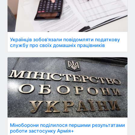
Українців зобов'язали повідомляти податкову
службу про своїх домашніх працівників
Міноборони поділилося першими результатами
роботи застосунку Армія+