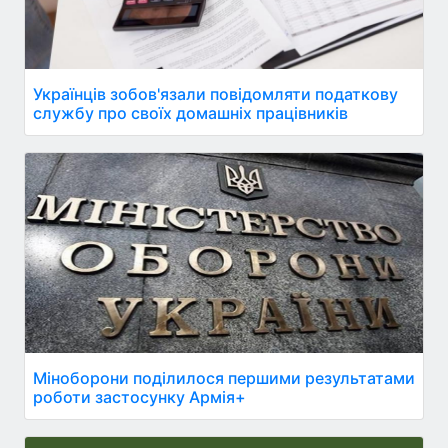
Українців зобов'язали повідомляти податкову
службу про своїх домашніх працівників
Міноборони поділилося першими результатами
роботи застосунку Армія+