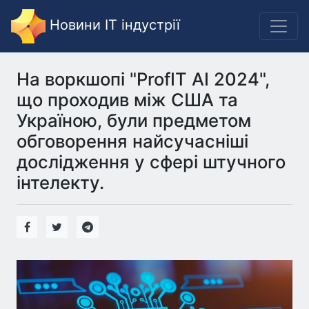
Новини IT індустрії
На воркшопі "ProfIT AI 2024",
що проходив між США та
Україною, були предметом
обговорення найсучасніші
дослідження у сфері штучного
інтелекту.