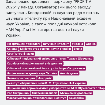
Заплановано проведення воркшопу "PROFIT AI
2025" у Канаді. Організаторами цього заходу
виступлять Координаційна наукова рада з питань
штучного інтелекту при Національній академії
наук України, а також провідні наукові установи
НАН України і Міністерства освіти і науки
України.
Інформаційні технології
Штучний інтелект
Україна
Харків
Канада
Міністерство освіти і науки України
Етика
Комп'ютерні науки
Київський національний університет імені Тараса Шевченка
Харківський національний університет
Київський політехнічний інститут ім. Ігоря Сікорського
Національна академія наук України
Аналіз даних
Член-кореспондент
Академік
Інститут кібернетики імені В. М. Глушкова НАН України
Національний аерокосмічний університет ім. М.Є. Жуковського "Харк
Ігор Сікорський
Системний аналіз
Михайло Згуровський
Массачусетський технологічний інститут
Кембридж