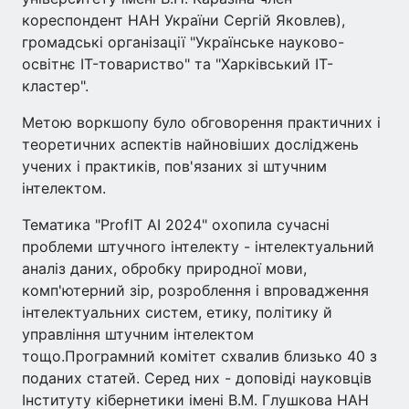
кореспондент НАН України Сергій Яковлев),
громадські організації "Українське науково-
освітнє IT-товариство" та "Харківський IT-
кластер".
Метою воркшопу було обговорення практичних і
теоретичних аспектів найновіших досліджень
учених і практиків, пов'язаних зі штучним
інтелектом.
Тематика "ProfIT AI 2024" охопила сучасні
проблеми штучного інтелекту - інтелектуальний
аналіз даних, обробку природної мови,
комп'ютерний зір, розроблення і впровадження
інтелектуальних систем, етику, політику й
управління штучним інтелектом
тощо.Програмний комітет схвалив близько 40 з
поданих статей. Серед них - доповіді науковців
Інституту кібернетики імені В.М. Глушкова НАН