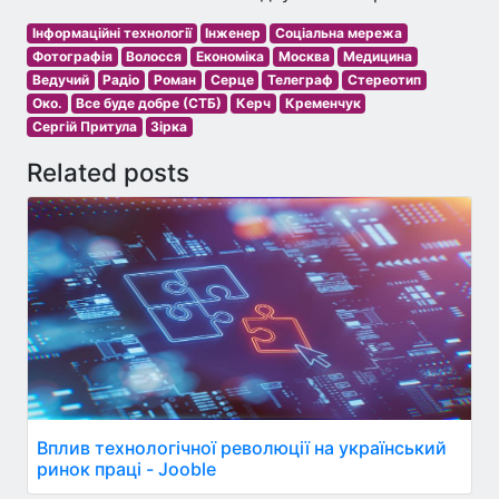
Інформаційні технології
Інженер
Соціальна мережа
Фотографія
Волосся
Економіка
Москва
Медицина
Ведучий
Радіо
Роман
Серце
Телеграф
Стереотип
Око.
Все буде добре (СТБ)
Керч
Кременчук
Сергій Притула
Зірка
Related posts
Вплив технологічної революції на український
ринок праці - Jooble