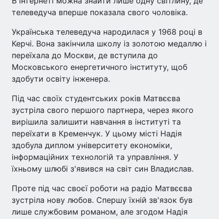
В інтернеті можна знайти лише одну світлину, де
телеведуча вперше показала свого чоловіка.
Українська телеведуча народилася у 1968 році в
Керчі. Вона закінчила школу із золотою медаллю і
переїхала до Москви, де вступила до
Московського енергетичного інституту, щоб
здобути освіту інженера.
Під час своїх студентських років Матвєєва
зустріла свого першого партнера, через якого
вирішила залишити навчання в інституті та
переїхати в Кременчук. У цьому місті Надія
здобула диплом університету економіки,
інформаційних технологій та управління. У
їхньому шлюбі з'явився на світ син Владислав.
Проте під час своєї роботи на радіо Матвєєва
зустріла нову любов. Спершу їхній зв'язок був
лише службовим романом, але згодом Надія