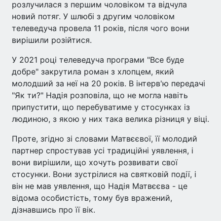
розлучилася з першим чоловіком та відчула
новий потяг. У шлюбі з другим чоловіком
телеведуча провела 11 років, після чого вони
вирішили розійтися.
У 2021 році телеведуча програми "Все буде
добре" закрутила роман з хлопцем, який
молодший за неї на 20 років. В інтерв'ю передачі
"Як ти?" Надія розповіла, що не могла навіть
припустити, що перебуватиме у стосунках із
людиною, з якою у них така велика різниця у віці.
Проте, згідно зі словами Матвєєвої, її молодий
партнер спростував усі традиційні уявлення, і
вони вирішили, що хочуть розвивати свої
стосунки. Вони зустрілися на святковій події, і
він не мав уявлення, що Надія Матвєєва - це
відома особистість, тому був вражений,
дізнавшись про її вік.