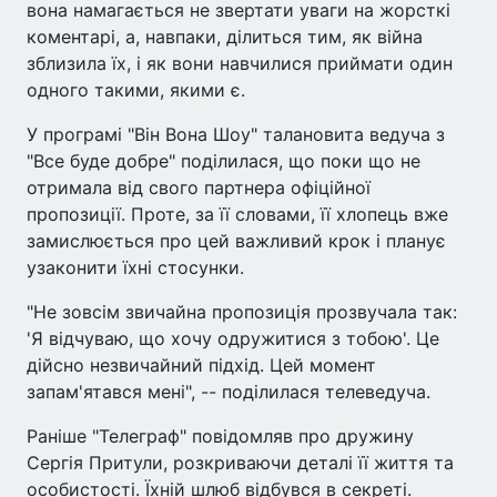
вона намагається не звертати уваги на жорсткі
коментарі, а, навпаки, ділиться тим, як війна
зблизила їх, і як вони навчилися приймати один
одного такими, якими є.
У програмі "Він Вона Шоу" талановита ведуча з
"Все буде добре" поділилася, що поки що не
отримала від свого партнера офіційної
пропозиції. Проте, за її словами, її хлопець вже
замислюється про цей важливий крок і планує
узаконити їхні стосунки.
"Не зовсім звичайна пропозиція прозвучала так:
'Я відчуваю, що хочу одружитися з тобою'. Це
дійсно незвичайний підхід. Цей момент
запам'ятався мені", -- поділилася телеведуча.
Раніше "Телеграф" повідомляв про дружину
Сергія Притули, розкриваючи деталі її життя та
особистості. Їхній шлюб відбувся в секреті.