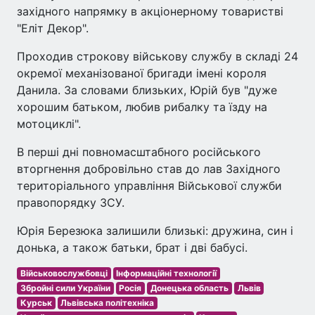
західного напрямку в акціонерному товаристві
"Еліт Декор".
Проходив строкову військову службу в складі 24
окремої механізованої бригади імені короля
Данила. За словами близьких, Юрій був "дуже
хорошим батьком, любив рибалку та їзду на
мотоциклі".
В перші дні повномасштабного російського
вторгнення добровільно став до лав ⁠Західного
територіального управління Військової служби
правопорядку ЗСУ.
Юрія Березюка залишили близькі: дружина, син і
донька, а також батьки, брат і дві бабусі.
Військовослужбовці
Інформаційні технології
Збройні сили України
Росія
Донецька область
Львів
Курськ
Львівська політехніка