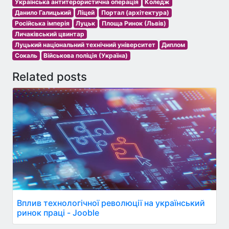
Українська антитерористична операція
Коледж
Данило Галицький
Ліцей
Портал (архітектура)
Російська імперія
Луцьк
Площа Ринок (Львів)
Личаківський цвинтар
Луцький національний технічний університет
Диплом
Сокаль
Військова поліція (Україна)
Related posts
Вплив технологічної революції на український
ринок праці - Jooble