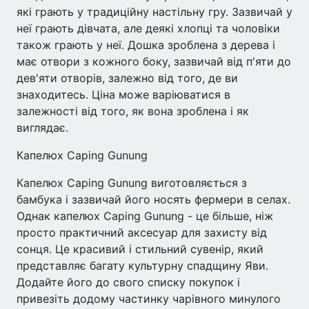
які грають у традиційну настільну гру. Зазвичай у
неї грають дівчата, але деякі хлопці та чоловіки
також грають у неї. Дошка зроблена з дерева і
має отвори з кожного боку, зазвичай від п'яти до
дев'яти отворів, залежно від того, де ви
знаходитесь. Ціна може варіюватися в
залежності від того, як вона зроблена і як
виглядає.
Капелюх Caping Gunung
Капелюх Caping Gunung виготовляється з
бамбука і зазвичай його носять фермери в селах.
Однак капелюх Caping Gunung - це більше, ніж
просто практичний аксесуар для захисту від
сонця. Це красивий і стильний сувенір, який
представляє багату культурну спадщину Яви.
Додайте його до свого списку покупок і
привезіть додому частинку чарівного минулого