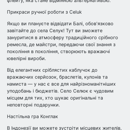
флейту, яка стане відмінною альтернативою.
Прикраси ручної роботи з Celuk
Якщо ви плануєте відвідати Балі, обов'язково
завітайте до села Селук! Тут ви зможете
зануритися в атмосферу традиційного срібного
ремесла, де майстри, передаючи свої знання з
покоління в покоління, створюють вражаючі
ювелірні вироби.
Від елегантних сріблястих каблучок до
вражаючих серйозок, браслетів, кулонів та
намиста — у нас є все для найрізноманітніших
уподобань і бюджетів. Село Селюк є чудовим
місцем для тих, хто шукає оригінальні та
неповторні подарунки.
Настільна гра Конглак
В Індонезії ви можете зустріти місцевих жителів,