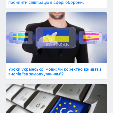
посилити співпрацю в сфері оборони.
Уроки української мови: чи коректно вживати
вислів "за замовчуванням"?