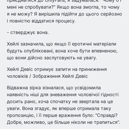
приєднатися до OnlyFans, я задумалася: "Чому б і
мені не спробувати?" Якщо вона змогла, то чому
я не можу? Я вирішила підійти до цього серйозно
і повністю віддатися процесу.
- стверджує вона.
Хейлі зазначила, що якщо її еротичні матеріали
будуть опубліковані, вона хоче бути впевненою,
що вони дійсно заслуговують на увагу.
Хейлі Девіс отримує запити на приниження
чоловіків / Зображення Хейлі Девіс
Відважна зірка зізналася, що усвідомила
наявність ніші для зневаження чоловічої гідності
досить рано, хоча спочатку не звертала на це
уваги. Вона згадує, як вперше отримала таку
пропозицію, і її перше враження було: "Справді?
Добре, можливо, це більше ніколи не трапиться".