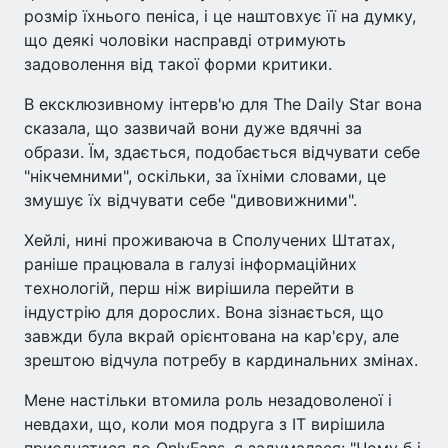
розмір їхнього пеніса, і це наштовхує її на думку,
що деякі чоловіки насправді отримують
задоволення від такої форми критики.
В ексклюзивному інтерв'ю для The Daily Star вона
сказала, що зазвичай вони дуже вдячні за
образи. Їм, здається, подобається відчувати себе
"нікчемними", оскільки, за їхніми словами, це
змушує їх відчувати себе "дивовижними".
Хейлі, нині проживаюча в Сполучених Штатах,
раніше працювала в галузі інформаційних
технологій, перш ніж вирішила перейти в
індустрію для дорослих. Вона зізнається, що
завжди була вкрай орієнтована на кар'єру, але
зрештою відчула потребу в кардинальних змінах.
Мене настільки втомила роль незадоволеної і
невдахи, що, коли моя подруга з ІТ вирішила