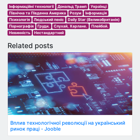
Інформаційні технології
Дональд Трамп
Українці
Північна та Південна Америка
Розум
Інформація
Психологія
Людський пеніс
Daily Star (Великобританія)
Порнографія
Груди.
Слухай, Харлане.
Плейбой.
Невинність
Нестандартний
Related posts
Вплив технологічної революції на український
ринок праці - Jooble