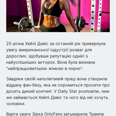
25-річна Хейлі Девіс за останній рік привернула
увагу американської індустрії розваг для
дорослих, здобувши репутацію однієї з
найуспішніших акторок. Вона була визнана
"найпрацьовитішою жінкою в порно".
Завдяки своїй наполегливій праці вона створила
віддану фан-базу, яка не соромиться просити про
досить дикий контент. У Daily Star розповіли, чим
же займається Хейлі Девіс та чого від неї хочуть
чоловіки.
Варте уваги Зірка OnlyFans затьмарила Трампа