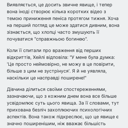
Виявляється, це досить звичне явище, і тепер
вона іноді створює кілька коротких відео з
темою приниження пеніса протягом тижня. Хоча
на перший погляд це може здатися дивним, вона
зізнається, що хлопці часто змушують її
почуватися "справжньою богинею".
Коли її спитали про враження від перших
відкриттів, Хейлі відповіла: "У мене була думка:
'Це просто неймовірно, не можу в це повірити,
більше з цим не зустрінуся'. Я й не уявляла,
наскільки це насправді поширене!"
Дівчина ділиться своїми спостереженнями,
зазначаючи, що з кожним днем вона все більше
усвідомлює суть цього явища. За її словами, тут
прихована безліч захоплюючих психологічних
аспектів. Вона також підкреслює, що це явище є
значно поширенішим, ніж вважає більшість