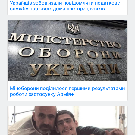
Українців зобов'язали повідомляти податкову
службу про своїх домашніх працівників
Міноборони поділилося першими результатами
роботи застосунку Армія+