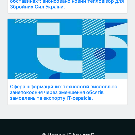
обставинах": анонсовано новий тепловізор для
Збройних Сил України.
Сфера інформаційних технологій висловлює
занепокоєння через зменшення обсягів
замовлень та експорту ІТ-сервісів.