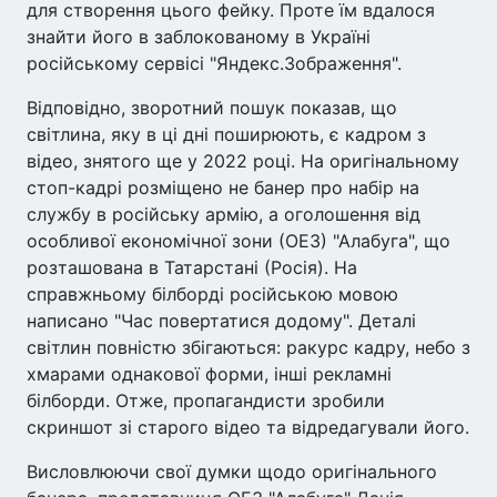
для створення цього фейку. Проте їм вдалося
знайти його в заблокованому в Україні
російському сервісі "Яндекс.Зображення".
Відповідно, зворотний пошук показав, що
світлина, яку в ці дні поширюють, є кадром з
відео, знятого ще у 2022 році. На оригінальному
стоп-кадрі розміщено не банер про набір на
службу в російську армію, а оголошення від
особливої економічної зони (ОЕЗ) "Алабуга", що
розташована в Татарстані (Росія). На
справжньому білборді російською мовою
написано "Час повертатися додому". Деталі
світлин повністю збігаються: ракурс кадру, небо з
хмарами однакової форми, інші рекламні
білборди. Отже, пропагандисти зробили
скриншот зі старого відео та відредагували його.
Висловлюючи свої думки щодо оригінального