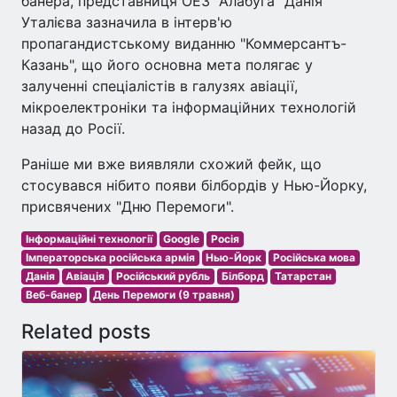
банера, представниця ОЕЗ "Алабуга" Данія
Уталієва зазначила в інтерв'ю
пропагандистському виданню "Коммерсантъ-
Казань", що його основна мета полягає у
залученні спеціалістів в галузях авіації,
мікроелектроніки та інформаційних технологій
назад до Росії.
Раніше ми вже виявляли схожий фейк, що
стосувався нібито появи білбордів у Нью-Йорку,
присвячених "Дню Перемоги".
Інформаційні технології
Google
Росія
Імператорська російська армія
Нью-Йорк
Російська мова
Данія
Авіація
Російський рубль
Білборд
Татарстан
Веб-банер
День Перемоги (9 травня)
Related posts