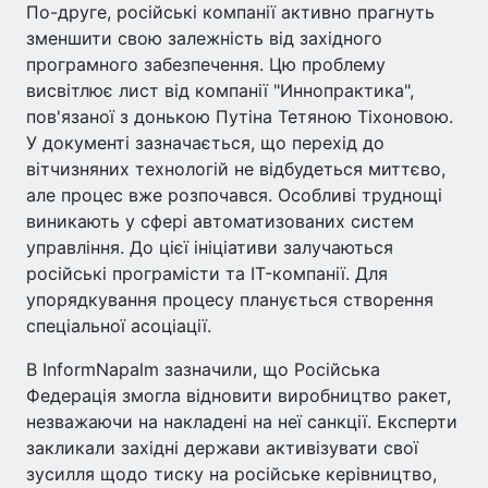
По-друге, російські компанії активно прагнуть
зменшити свою залежність від західного
програмного забезпечення. Цю проблему
висвітлює лист від компанії "Иннопрактика",
пов'язаної з донькою Путіна Тетяною Тіхоновою.
У документі зазначається, що перехід до
вітчизняних технологій не відбудеться миттєво,
але процес вже розпочався. Особливі труднощі
виникають у сфері автоматизованих систем
управління. До цієї ініціативи залучаються
російські програмісти та IT-компанії. Для
упорядкування процесу планується створення
спеціальної асоціації.
В InformNapalm зазначили, що Російська
Федерація змогла відновити виробництво ракет,
незважаючи на накладені на неї санкції. Експерти
закликали західні держави активізувати свої
зусилля щодо тиску на російське керівництво,