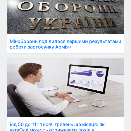
Міноборони поділилося першими результатами
роботи застосунку Армія+
Від 50 до 111 тисяч гривень щомісяця: як
українці можуть отримувати дохід у