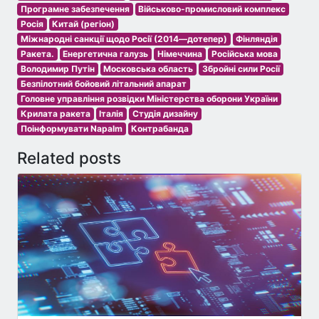
Програмне забезпечення
Військово-промисловий комплекс
Росія
Китай (регіон)
Міжнародні санкції щодо Росії (2014—дотепер)
Фінляндія
Ракета.
Енергетична галузь
Німеччина
Російська мова
Володимир Путін
Московська область
Збройні сили Росії
Безпілотний бойовий літальний апарат
Головне управління розвідки Міністерства оборони України
Крилата ракета
Італія
Студія дизайну
Поінформувати Napalm
Контрабанда
Related posts