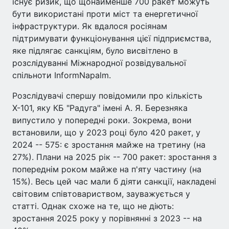
існує ризик, що щонайменше 700 ракет можуть
бути використані проти міст та енергетичної
інфраструктури. Як вдалося росіянам
підтримувати функціонування цієї підприємства,
яке підлягає санкціям, було висвітлено в
розслідуванні Міжнародної розвідувальної
спільноти InformNapalm.
Розслідувачі спершу повідомили про кількість
Х-101, яку КБ "Радуга" імені А. Я. Березняка
випустило у попередні роки. Зокрема, вони
встановили, що у 2023 році було 420 ракет, у
2024 -- 575: є зростання майже на третину (на
27%). Плани на 2025 рік -- 700 ракет: зростання з
попереднім роком майже на п'яту частину (на
15%). Весь цей час мали б діяти санкції, накладені
світовим співтовариством, зауважується у
статті. Однак схоже на те, що не діють:
зростання 2025 року у порівнянні з 2023 -- на