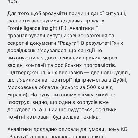
40%.
Для того щоб зрозуміти причини даної ситуації,
експерти звернулися до даних проєкту
Frontelligence Insight (FI). Аналітики FI
проаналізували супутникові зображення та
секретні документи "Радуги". В результаті їхніх
досліджень з'ясувалося, що санкції не
виконуються з двох основних причин: через
західні компанії та російських програмістів.
Підтвердження їхніх висновків — два нові будівлі,
що з'явилися на території підприємства в Дубні,
Московська область (всього за 500 км від
України). На супутниковому знімку, який це
ілюструє, видно, що один з корпусів вже
добудовано, а інший ще будується, оскільки
помітні котлован і будівельна техніка.
Аналітики докладно описали дві умови, чому КБ
"Радуга" успішно працює, попри санкції.