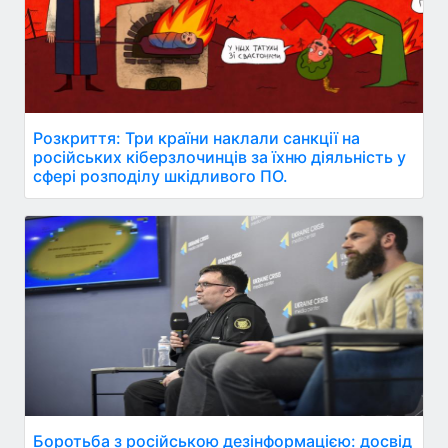
Розкриття: Три країни наклали санкції на
російських кіберзлочинців за їхню діяльність у
сфері розподілу шкідливого ПО.
Боротьба з російською дезінформацією: досвід