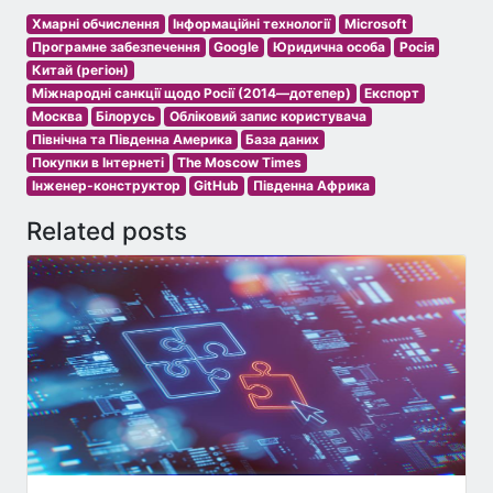
Хмарні обчислення
Інформаційні технології
Microsoft
Програмне забезпечення
Google
Юридична особа
Росія
Китай (регіон)
Міжнародні санкції щодо Росії (2014—дотепер)
Експорт
Москва
Білорусь
Обліковий запис користувача
Північна та Південна Америка
База даних
Покупки в Інтернеті
The Moscow Times
Інженер-конструктор
GitHub
Південна Африка
Related posts