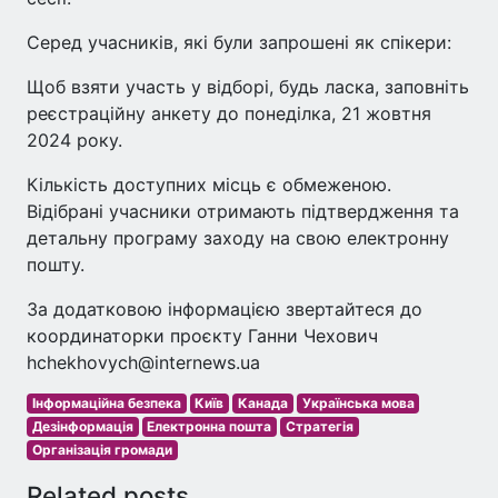
Серед учасників, які були запрошені як спікери:
Щоб взяти участь у відборі, будь ласка, заповніть
реєстраційну анкету до понеділка, 21 жовтня
2024 року.
Кількість доступних місць є обмеженою.
Відібрані учасники отримають підтвердження та
детальну програму заходу на свою електронну
пошту.
За додатковою інформацією звертайтеся до
координаторки проєкту Ганни Чехович
hchekhovych@internews.ua
Інформаційна безпека
Київ
Канада
Українська мова
Дезінформація
Електронна пошта
Стратегія
Організація громади
Related posts