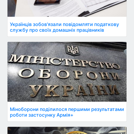
Українців зобов'язали повідомляти податкову
службу про своїх домашніх працівників
Міноборони поділилося першими результатами
роботи застосунку Армія+