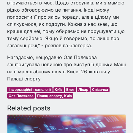
втручаються в моє. Щодо стосунків, ми з мамою
рідко обговорюємо це питання. Іноді можу
попросити її про якісь поради, але в цілому ми
спілкуємося, як подруги. Кожна з нас знає, що
краще для неї, тому обираємо не порушувати цю
тему серйозно. Якщо й говоримо, то лише про
загальні речі," - розповіла блогерка.
Нагадаємо, нещодавно Оля Полякова
заінтригувала новиною про виступ її доньки Маші
на її масштабному шоу в Києві 26 жовтня у
Палаці спорту.
Інформаційні технології
Київ
Блог
Лікар
Співачка
Оля Полякова
Палац спорту, Київ
Related posts