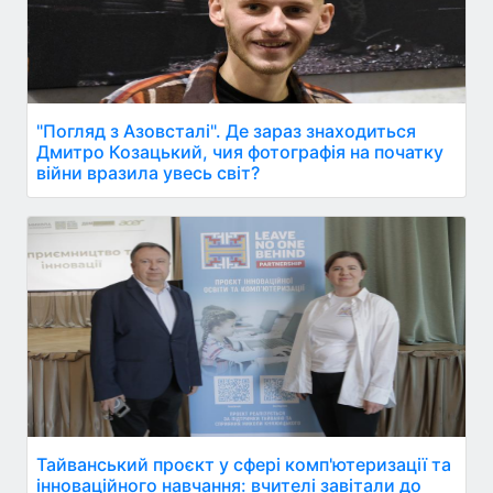
"Погляд з Азовсталі". Де зараз знаходиться
Дмитро Козацький, чия фотографія на початку
війни вразила увесь світ?
Тайванський проєкт у сфері комп'ютеризації та
інноваційного навчання: вчителі завітали до