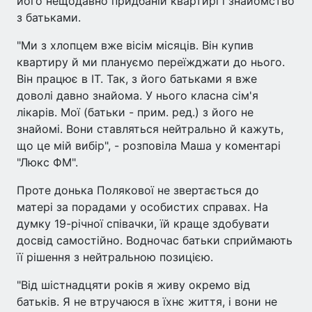
його нещодавно придбаній квартирі і знайомство
з батьками.
"Ми з хлопцем вже вісім місяців. Він купив
квартиру й ми плануємо переїжджати до нього.
Він працює в IT. Так, з його батьками я вже
доволі давно знайома. У нього класна сім'я
лікарів. Мої (батьки - прим. ред.) з його не
знайомі. Вони ставляться нейтрально й кажуть,
що це мій вибір", - розповіла Маша у коментарі
"Люкс ФМ".
Проте донька Полякової не звертається до
матері за порадами у особистих справах. На
думку 19-річної співачки, їй краще здобувати
досвід самостійно. Водночас батьки сприймають
її рішення з нейтральною позицією.
"Від шістнадцяти років я живу окремо від
батьків. Я не втручаюся в їхнє життя, і вони не