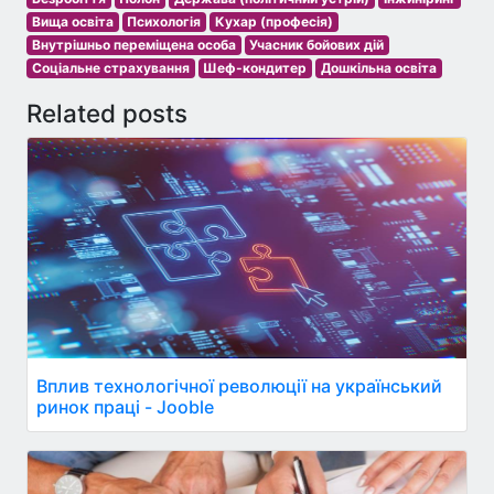
Вища освіта
Психологія
Кухар (професія)
Внутрішньо переміщена особа
Учасник бойових дій
Соціальне страхування
Шеф-кондитер
Дошкільна освіта
Related posts
Вплив технологічної революції на український
ринок праці - Jooble