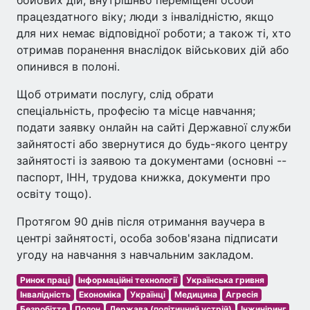
бойових дій; внутрішньо переміщені особи
працездатного віку; люди з інвалідністю, якщо
для них немає відповідної роботи; а також ті, хто
отримав поранення внаслідок військових дій або
опинився в полоні.
Щоб отримати послугу, слід обрати
спеціальність, професію та місце навчання;
подати заявку онлайн на сайті Державної служби
зайнятості або звернутися до будь-якого центру
зайнятості із заявою та документами (основні --
паспорт, ІНН, трудова книжка, документи про
освіту тощо).
Протягом 90 днів після отримання ваучера в
центрі зайнятості, особа зобов'язана підписати
угоду на навчання з навчальним закладом.
Ринок праці
Інформаційні технології
Українська гривня
Інвалідність
Економіка
Українці
Медицина
Агресія
Безробіття
Полон
Держава (політичний устрій)
Інжиніринг