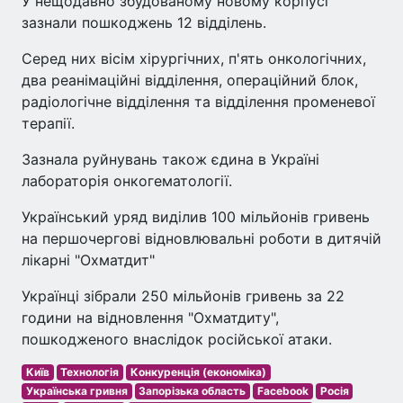
У нещодавно збудованому новому корпусі
зазнали пошкоджень 12 відділень.
Серед них вісім хірургічних, п'ять онкологічних,
два реанімаційні відділення, операційний блок,
радіологічне відділення та відділення променевої
терапії.
Зазнала руйнувань також єдина в Україні
лабораторія онкогематології.
Український уряд виділив 100 мільйонів гривень
на першочергові відновлювальні роботи в дитячій
лікарні "Охматдит"
Українці зібрали 250 мільйонів гривень за 22
години на відновлення "Охматдиту",
пошкодженого внаслідок російської атаки.
Київ
Технологія
Конкуренція (економіка)
Українська гривня
Запорізька область
Facebook
Росія