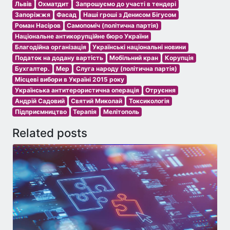
Львів
Охматдит
Запрошуємо до участі в тендері
Запоріжжя
Фасад
Наші гроші з Денисом Бігусом
Роман Насіров
Самопоміч (політична партія)
Національне антикорупційне бюро України
Благодійна організація
Українські національні новини
Податок на додану вартість
Мобільний кран
Корупція
Бухгалтер.
Мер
Слуга народу (політична партія)
Місцеві вибори в Україні 2015 року
Українська антитерористична операція
Отруєння
Андрій Садовий
Святий Миколай
Токсикологія
Підприємництво
Терапія
Мелітополь
Related posts