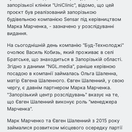
запорізької клініки "UniClinic", відомо, що цей
проєкт був реалізований запорізькою
будівельною компанією Sensar під керівництвом
Марка Марченка, - зазначено у розслідуванні
видання.
На сьогоднішній день компанію "Буд-Технолоджі"
очолює Василь Кобизь, який проживає в селі
Братське, що знаходиться в Запорізькій області.
Згідно з даними "NGL.media", раніше керівною
посадою в компанії займалась Ольга Шаленна,
матір Євгена Шаленного. Євген Шаленний, у свою
чергу, є давнім партнером Марка Марченка.
"Запорізький центр розслідувань" вказує на те,
що Євген Шаленний виконує роль "менеджера
Марченка".
Марк Марченко та Євген Шаленний з 2015 року
займалися розвитком місцевого осередку партії