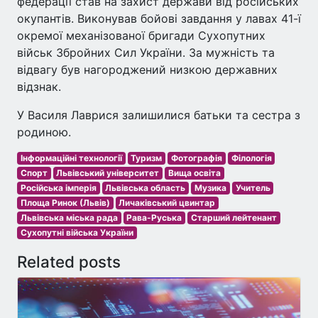
федерації став на захист держави від російських
окупантів. Виконував бойові завдання у лавах 41-ї
окремої механізованої бригади Сухопутних
військ Збройних Сил України. За мужність та
відвагу був нагороджений низкою державних
відзнак.
У Василя Лаврися залишилися батьки та сестра з
родиною.
Інформаційні технології
Туризм
Фотографія
Філологія
Спорт
Львівський університет
Вища освіта
Російська імперія
Львівська область
Музика
Учитель
Площа Ринок (Львів)
Личаківський цвинтар
Львівська міська рада
Рава-Руська
Старший лейтенант
Сухопутні війська України
Related posts