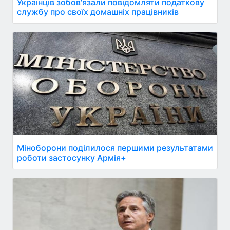
Українців зобов'язали повідомляти податкову
службу про своїх домашніх працівників
Міноборони поділилося першими результатами
роботи застосунку Армія+