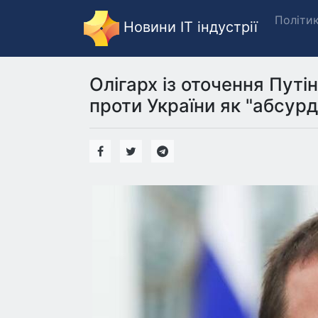
Політи
Новини IT індустрії
Олігарх із оточення Пут
проти України як "абсурд