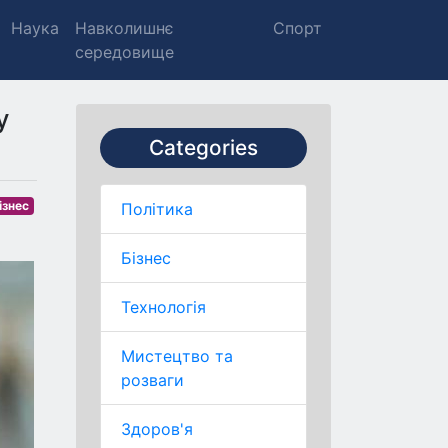
Наука
Навколишнє
Спорт
середовище
у
Categories
ізнес
Політика
Бізнес
Технологія
Мистецтво та
розваги
Здоров'я