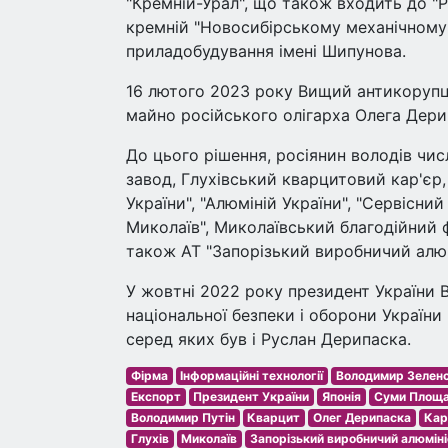
"Кремній-Урал", що також входить до "Р
кремній "Новосибірському механічному
приладобудування імені Шипунова.
16 лютого 2023 року Вищий антикорупці
майно російського олігарха Олега Дери
До цього рішення, росіянин володів чи
завод, Глухівський кварцитовий кар'єр,
України", "Алюміній України", "Сервісний
Миколаїв", Миколаївський благодійний ф
також АТ "Запорізький виробничий алюм
У жовтні 2022 року президент України
національної безпеки і оборони Україн
серед яких був і Руслан Дерипаска.
Фірма
Інформаційні технології
Володимир Зелен
Експорт
Президент України
Японія
Суми Площ
Володимир Путін
Кварцит
Олег Дерипаска
Кар
Глухів
Миколаїв
Запорізький виробничий алюміні