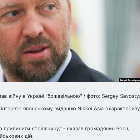
ав війну в Україні "божевільною" / фото: Sergey Savost
 інтерв'ю японському виданню Nikkei Asia охарактериз
 припинити стрілянину," - сказав громадянин Росії,
йськових дій.