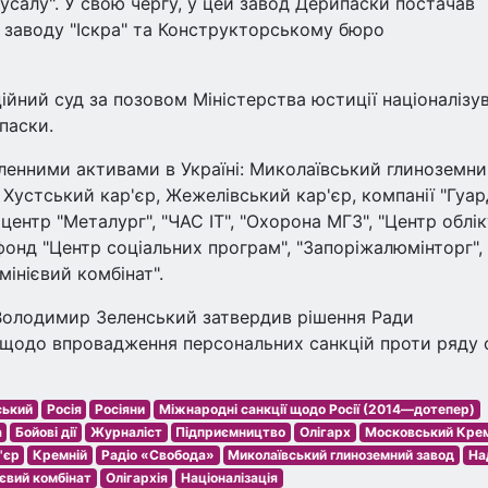
усалу". У свою чергу, у цей завод Дерипаски постачав
 заводу "Іскра" та Конструкторському бюро
йний суд за позовом Міністерства юстиції націоналізу
паски.
сленними активами в Україні: Миколаївський глиноземн
 Хустський кар'єр, Жежелівський кар'єр, компанії "Гуа
 центр "Металург", "ЧАС ІТ", "Охорона МГЗ", "Центр облік
онд "Центр соціальних програм", "Запоріжалюмінторг",
інієвий комбінат".
 Володимир Зеленський затвердив рішення Ради
и щодо впровадження персональних санкцій проти ряду о
ський
Росія
Росіяни
Міжнародні санкції щодо Росії (2014—дотепер)
а
Бойові дії
Журналіст
Підприємництво
Олігарх
Московський Кре
'єр
Кремній
Радіо «Свобода»
Миколаївський глиноземний завод
На
євий комбінат
Олігархія
Націоналізація