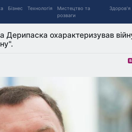
ка
Бізнес
Технологія
Мистецтво та
Здоров'я
розваги
іна Дерипаска охарактеризував війн
ну".
Б