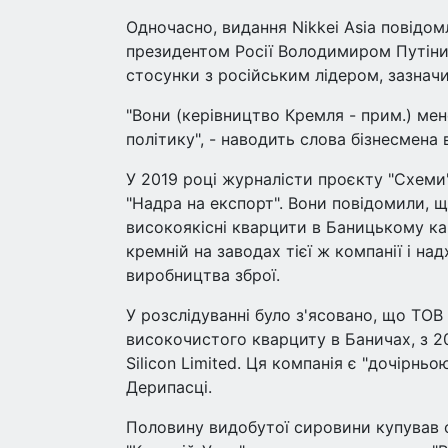
Одночасно, видання Nikkei Asia повідомл
президентом Росії Володимиром Путіним
стосунки з російським лідером, зазначив
"Вони (керівництво Кремля - прим.) мен
політику", - наводить слова бізнесмена 
У 2019 році журналісти проєкту "Схеми"
"Надра на експорт". Вони повідомили, щ
високоякісні кварцити в Баницькому ка
кремній на заводах тієї ж компанії і на
виробництва зброї.
У розслідуванні було з'ясовано, що ТОВ
високочистого кварциту в Баничах, з 20
Silicon Limited. Ця компанія є "дочірнь
Дерипасці.
Половину видобутої сировини купував о