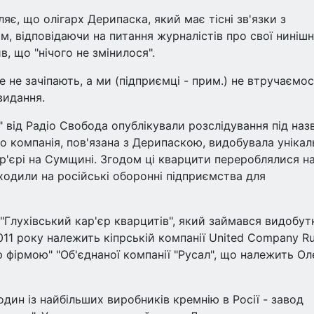
яє, що олігарх Дерипаска, який має тісні зв'язки з
, відповідаючи на питання журналістів про свої нинішн
, що "нічого не змінилося".
е не зачіпають, а ми (підприємці - прим.) не втручаємос
видання.
 від Радіо Свобода опублікували розслідування під на
о компанія, пов'язана з Дерипаскою, видобувала унікал
р'єрі на Сумщині. Згодом ці кварцити перероблялися н
дходили на російські оборонні підприємства для
 "Глухівський кар'єр кварцитів", який займався видобу
11 року належить кіпрській компанії United Company Ru
ою фірмою" "Об'єднаної компанії "Русал", що належить Ол
дин із найбільших виробників кремнію в Росії - завод