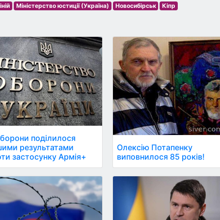
ній
Міністерство юстиції (Україна)
Новосибірськ
Кіпр
борони поділилося
Олексію Потапенку
шими результатами
виповнилося 85 років!
ти застосунку Армія+