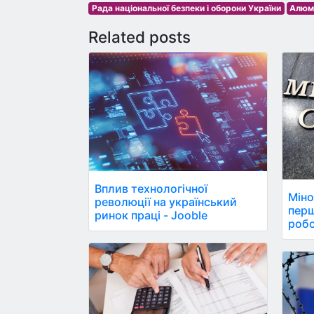
Рада національної безпеки і оборони України
Алюмі
Related posts
Вплив технологічної
Міно
революції на український
пер
ринок праці - Jooble
робо