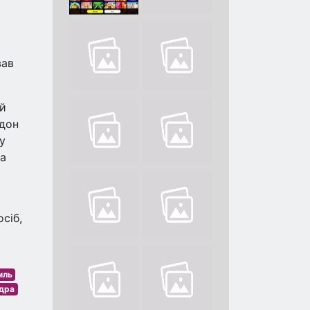
вав
ий
рдон
у
 а
сіб,
мль
дра