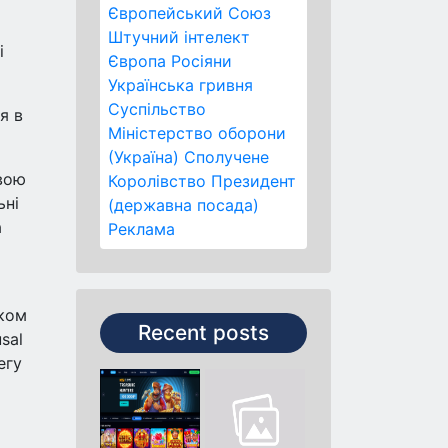
Європейський Союз
Штучний інтелект
і
Європа
Росіяни
Українська гривня
Суспільство
я в
Міністерство оборони
(Україна)
Сполучене
звою
Королівство
Президент
ьні
(державна посада)
а
Реклама
тком
Recent posts
sal
егу